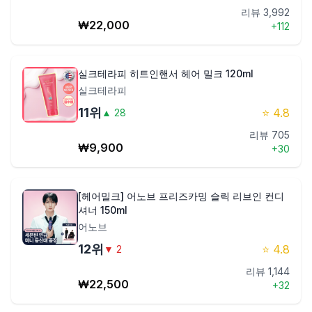
리뷰
3,992
₩
22,000
+
112
실크테라피 히트인핸서 헤어 밀크 120ml
실크테라피
11
위
⭐
4.8
▲
28
리뷰
705
₩
9,900
+
30
[헤어밀크] 어노브 프리즈카밍 슬릭 리브인 컨디
셔너 150ml
어노브
12
위
⭐
4.8
▼
2
리뷰
1,144
₩
22,500
+
32