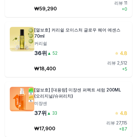
리뷰
11
₩
59,290
+
0
[열보호] 커리쉴 모이스처 글로우 헤어 에센스
70ml
커리쉴
36
위
⭐
4.8
▲
52
리뷰
2,512
₩
18,400
+
5
[열보호] [대용량] 미쟝센 퍼펙트 세럼 200ML
(오리지널/슈퍼리치)
미쟝센
37
위
⭐
4.8
▲
33
리뷰
27,115
₩
17,900
+
87