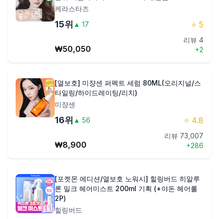
케라스타즈
15
위
⭐
5
▲
17
리뷰
4
₩
50,050
+
2
[열보호] 미쟝센 퍼펙트 세럼 80ML(오리지널/스
타일링/하이드레이팅/리치)
미쟝센
16
위
⭐
4.8
▲
56
리뷰
73,007
₩
8,900
+
286
[포켓몬 에디션/열보호 노워시] 힐링버드 히알루
론 밀크 헤어미스트 200ml 기획 (+야돈 헤어롤
2P)
힐링버드