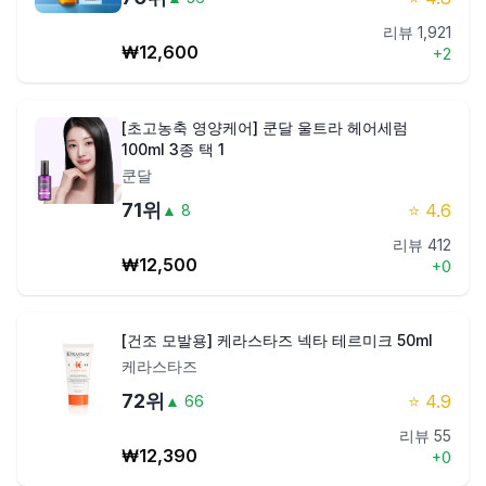
리뷰
1,921
₩
12,600
+
2
[초고농축 영양케어] 쿤달 울트라 헤어세럼
100ml 3종 택 1
쿤달
71
위
⭐
4.6
▲
8
리뷰
412
₩
12,500
+
0
[건조 모발용] 케라스타즈 넥타 테르미크 50ml
케라스타즈
72
위
⭐
4.9
▲
66
리뷰
55
₩
12,390
+
0