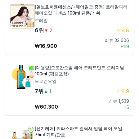
[열보호퍼퓸에센스/+헤어밀크 증정] 로레알파리
헤어오일 에센스 100ml 단품/기획
로레알
6
위
⭐
4.8
▼
2
리뷰
32,606
₩
16,900
+
119
[대용량]모로칸오일 헤어 트리트먼트 오리지널
100ml (펌프포함)
모로칸오일
7
위
⭐
4.9
▲
1
리뷰
1,539
₩
60,300
+
5
[윤기케어] 케라스타즈 엘릭서 얼팀 헤어 오일
75ml 기획/단품