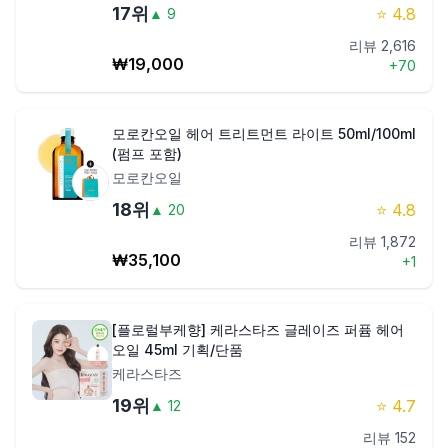
17
위
⭐
4.8
▲
9
리뷰
2,616
₩
19,000
+
70
모로칸오일 헤어 트리트먼트 라이트 50ml/100ml
(펌프 포함)
모로칸오일
18
위
⭐
4.8
▲
20
리뷰
1,872
₩
35,100
+
1
[플로럴부케향] 케라스타즈 글레이즈 퍼퓸 헤어
오일 45ml 기획/단품
케라스타즈
19
위
⭐
4.7
▲
12
리뷰
152