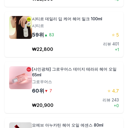
시티르 데일리 딥 케어 헤어 밀크 100ml
시티르
59
위
⭐
5
▲
83
리뷰
401
₩
22,800
+
1
[샤인광채] 그로우어스 데미지 테라피 헤어 오일
65ml
그로우어스
60
위
⭐
4.7
▼
7
리뷰
243
₩
20,900
+
0
모에브 아누카틴 헤어 오일 에센스 80ml