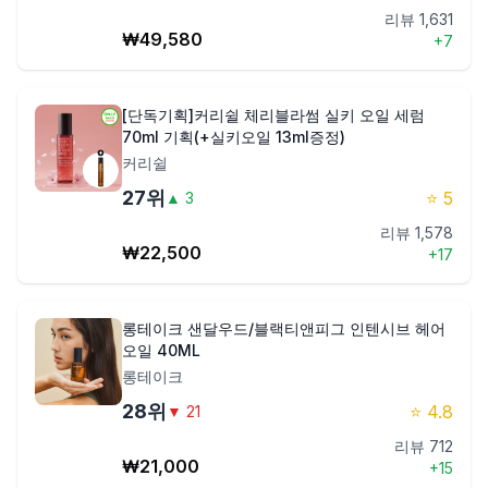
리뷰
1,631
₩
49,580
+
7
[단독기획]커리쉴 체리블라썸 실키 오일 세럼
70ml 기획(+실키오일 13ml증정)
커리쉴
27
위
⭐
5
▲
3
리뷰
1,578
₩
22,500
+
17
롱테이크 샌달우드/블랙티앤피그 인텐시브 헤어
오일 40ML
롱테이크
28
위
⭐
4.8
▼
21
리뷰
712
₩
21,000
+
15