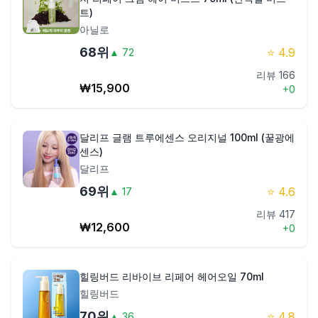
트)
아닐로
68
위
⭐
4.9
▲
72
리뷰
166
₩
15,900
+
0
달리프 글램 트루에센스 오리지널 100ml (꿀광에
센스)
달리프
69
위
⭐
4.6
▲
17
리뷰
417
₩
12,600
+
0
힐링버드 리바이브 리페어 헤어오일 70ml
힐링버드
70
위
⭐
4.8
▲
36