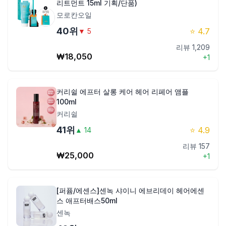
리트먼트 15ml 기획/단품)
모로칸오일
40
위
⭐
4.7
▼
5
리뷰
1,209
₩
18,050
+
1
커리쉴 에프터 살롱 케어 헤어 리페어 앰플
100ml
커리쉴
41
위
⭐
4.9
▲
14
리뷰
157
₩
25,000
+
1
[퍼퓸/에센스]센녹 샤이니 에브리데이 헤어에센
스 애프터배스50ml
센녹