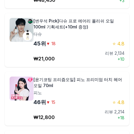
₩
48,450
+
3
[변우석 Pick]다슈 프로 에어리 폴리쉬 오일
100ml 기획세트(+10ml 증정)
다슈
45
위
⭐
4.8
▼
18
리뷰
2,134
₩
21,000
+
10
[윤기코팅 프리즘오일] 피노 프리미엄 터치 헤어
오일 70ml
피노
46
위
⭐
4.8
▼
15
리뷰
2,214
₩
12,800
+
18