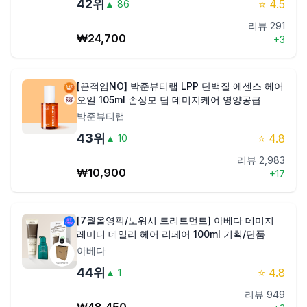
42
위
⭐
4.5
▲
86
리뷰
291
₩
24,700
+
3
[끈적임NO] 박준뷰티랩 LPP 단백질 에센스 헤어
오일 105ml 손상모 딥 데미지케어 영양공급
박준뷰티랩
43
위
⭐
4.8
▲
10
리뷰
2,983
₩
10,900
+
17
[7월올영픽/노워시 트리트먼트] 아베다 데미지
레미디 데일리 헤어 리페어 100ml 기획/단품
아베다
44
위
⭐
4.8
▲
1
리뷰
949