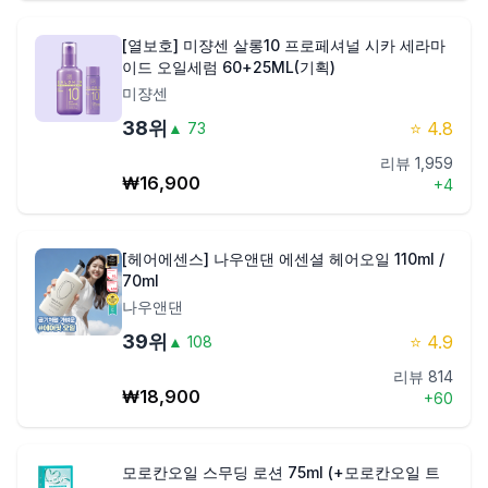
[열보호] 미쟝센 살롱10 프로페셔널 시카 세라마
이드 오일세럼 60+25ML(기획)
미쟝센
38
위
⭐
4.8
▲
73
리뷰
1,959
₩
16,900
+
4
[헤어에센스] 나우앤댄 에센셜 헤어오일 110ml /
70ml
나우앤댄
39
위
⭐
4.9
▲
108
리뷰
814
₩
18,900
+
60
모로칸오일 스무딩 로션 75ml (+모로칸오일 트