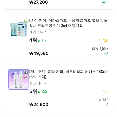
₩
27,200
+
62
[손상 케어] 케라스타즈 시몽 테르미크 열보호 노
워시 트리트먼트 150ml 더블기획
케라스타즈
4
위
⭐
4.8
▲
117
리뷰
1,593
₩
49,580
+
8
[열보호/ 대용량 기획] 실크테라피 에센스 180ml
(모이스쳐)
실크테라피
5
위
⭐
5
▲
152
리뷰
1
₩
24,900
+
0