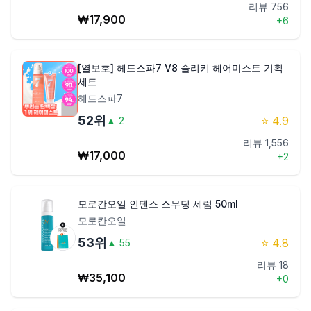
리뷰
756
₩
17,900
+
6
[열보호] 헤드스파7 V8 슬리키 헤어미스트 기획
세트
헤드스파7
52
위
⭐
4.9
▲
2
리뷰
1,556
₩
17,000
+
2
모로칸오일 인텐스 스무딩 세럼 50ml
모로칸오일
53
위
⭐
4.8
▲
55
리뷰
18
₩
35,100
+
0