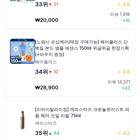
33
위
⭐
4.8
▼
21
리뷰
1,918
₩
20,000
+
16
[노워시 손상케어/매장 구매가능] 헤어플러스 단
백질 본드 앰플 에센스 150ml 위글위글 한정기획
(+파우치 증정)
헤어플러스
34
위
⭐
4.8
▼
10
리뷰
14,371
₩
28,900
+
42
[리바이탈라이징] 케라스타즈 크로놀로지스트 퍼
퓸 헤어 오일 리필 75ml
케라스타즈
35
위
⭐
4.5
▲
84