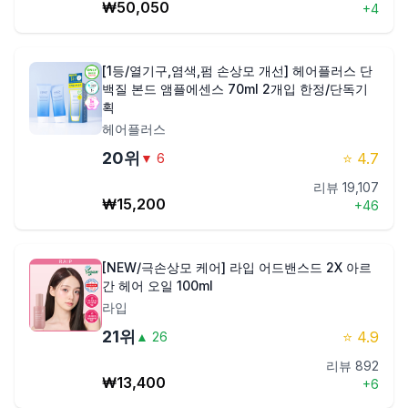
₩
50,050
+
4
[1등/열기구,염색,펌 손상모 개선] 헤어플러스 단
백질 본드 앰플에센스 70ml 2개입 한정/단독기
획
헤어플러스
20
위
⭐
4.7
▼
6
리뷰
19,107
₩
15,200
+
46
[NEW/극손상모 케어] 라입 어드밴스드 2X 아르
간 헤어 오일 100ml
라입
21
위
⭐
4.9
▲
26
리뷰
892
₩
13,400
+
6