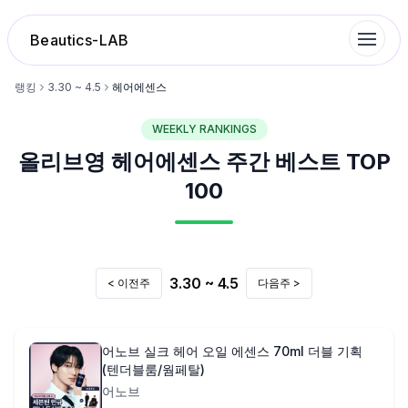
Beautics-LAB
랭킹
3.30 ~ 4.5
헤어에센스
WEEKLY RANKINGS
랭킹
올리브영
헤어에센스
주간 베스트 TOP
성분분석
100
나의 스킨케어
3.30 ~ 4.5
< 이전주
다음주 >
대화 이력
찜 목록
어노브 실크 헤어 오일 에센스 70ml 더블 기획
(텐더블룸/웜페탈)
어노브
루틴탐색