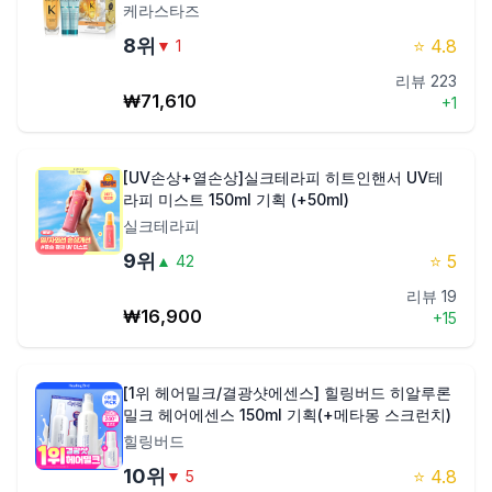
케라스타즈
8
위
⭐
4.8
▼
1
리뷰
223
₩
71,610
+
1
[UV손상+열손상]실크테라피 히트인핸서 UV테
라피 미스트 150ml 기획 (+50ml)
실크테라피
9
위
⭐
5
▲
42
리뷰
19
₩
16,900
+
15
[1위 헤어밀크/결광샷에센스] 힐링버드 히알루론
밀크 헤어에센스 150ml 기획(+메타몽 스크런치)
힐링버드
10
위
⭐
4.8
▼
5