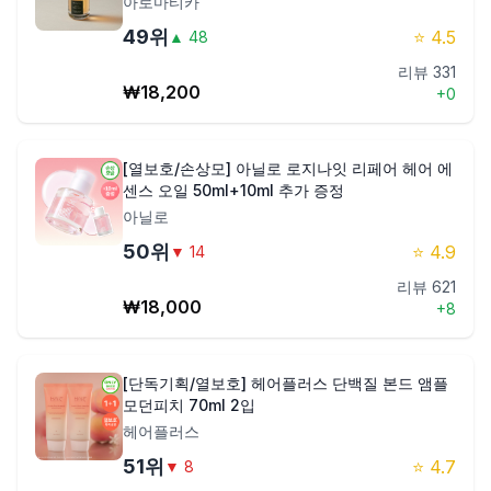
아로마티카
49
위
⭐
4.5
▲
48
리뷰
331
₩
18,200
+
0
[열보호/손상모] 아닐로 로지나잇 리페어 헤어 에
센스 오일 50ml+10ml 추가 증정
아닐로
50
위
⭐
4.9
▼
14
리뷰
621
₩
18,000
+
8
[단독기획/열보호] 헤어플러스 단백질 본드 앰플
모던피치 70ml 2입
헤어플러스
51
위
⭐
4.7
▼
8