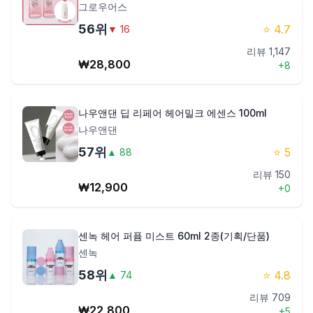
그로우어스
56
위
⭐
4.7
▼
16
리뷰
1,147
₩
28,800
+
8
나우앤댄 딥 리페어 헤어밀크 에센스 100ml
나우앤댄
57
위
⭐
5
▲
88
리뷰
150
₩
12,900
+
0
센녹 헤어 퍼퓸 미스트 60ml 2종(기획/단품)
센녹
58
위
⭐
4.8
▲
74
리뷰
709
₩
22,800
+
5