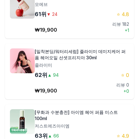
모에브
61
위
⭐
4.8
▼
24
리뷰
182
₩
19,900
+
1
[밀착본딩/워터리세럼] 줄라이미 데미지케어 퍼
퓸 헤어오일 선셋프리지아 30ml
줄라이미
62
위
⭐
0
▲
94
리뷰
0
₩
19,900
+
0
[무화과 수분충전] 아이엠 헤어 퍼퓸 미스트
100ml
저스트에즈아이엠
63
위
⭐
4.9
▲
66