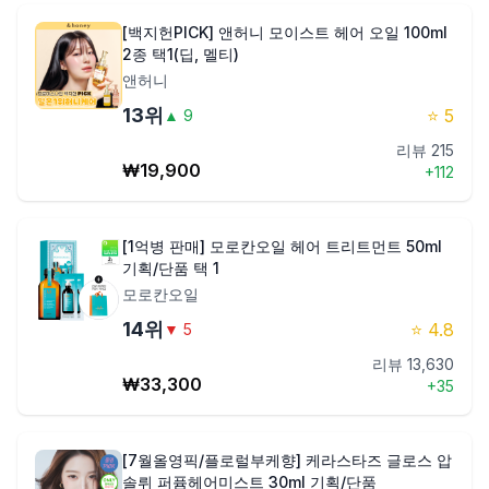
[백지헌PICK] 앤허니 모이스트 헤어 오일 100ml
2종 택1(딥, 멜티)
앤허니
13
위
⭐
5
▲
9
리뷰
215
₩
19,900
+
112
[1억병 판매] 모로칸오일 헤어 트리트먼트 50ml
기획/단품 택 1
모로칸오일
14
위
⭐
4.8
▼
5
리뷰
13,630
₩
33,300
+
35
[7월올영픽/플로럴부케향] 케라스타즈 글로스 압
솔뤼 퍼퓸헤어미스트 30ml 기획/단품