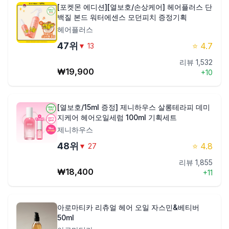
[포켓몬 에디션][열보호/손상케어] 헤어플러스 단
백질 본드 워터에센스 모던피치 증정기획
헤어플러스
47
위
⭐
4.7
▼
13
리뷰
1,532
₩
19,900
+
10
[열보호/15ml 증정] 제니하우스 살롱테라피 데미
지케어 헤어오일세럼 100ml 기획세트
제니하우스
48
위
⭐
4.8
▼
27
리뷰
1,855
₩
18,400
+
11
아로마티카 리츄얼 헤어 오일 자스민&베티버
50ml