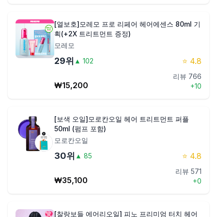
[열보호]모레모 프로 리페어 헤어에센스 80ml 기
획(+2X 트리트먼트 증정)
모레모
29
위
⭐
4.8
▲
102
리뷰
766
₩
15,200
+
10
[보색 오일]모로칸오일 헤어 트리트먼트 퍼플
50ml (펌프 포함)
모로칸오일
30
위
⭐
4.8
▲
85
리뷰
571
₩
35,100
+
0
[찰랑보들 에어리오일] 피노 프리미엄 터치 헤어