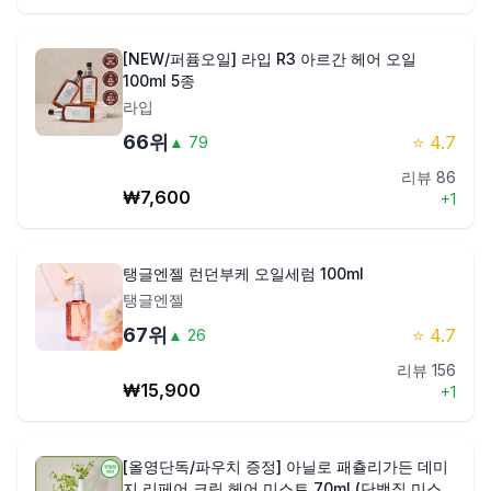
[NEW/퍼퓸오일] 라입 R3 아르간 헤어 오일
100ml 5종
라입
66
위
⭐
4.7
▲
79
리뷰
86
₩
7,600
+
1
탱글엔젤 런던부케 오일세럼 100ml
탱글엔젤
67
위
⭐
4.7
▲
26
리뷰
156
₩
15,900
+
1
[올영단독/파우치 증정] 아닐로 패츌리가든 데미
지 리페어 크림 헤어 미스트 70ml (단백질 미스