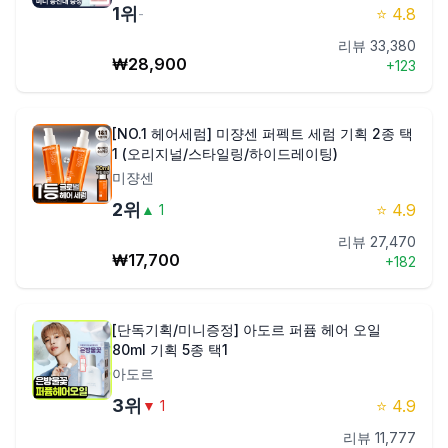
1
위
⭐
4.8
-
제품비교
리뷰
33,380
₩
28,900
+
123
Login
[NO.1 헤어세럼] 미쟝센 퍼펙트 세럼 기획 2종 택
1 (오리지널/스타일링/하이드레이팅)
미쟝센
2
위
⭐
4.9
▲
1
리뷰
27,470
₩
17,700
+
182
[단독기획/미니증정] 아도르 퍼퓸 헤어 오일
80ml 기획 5종 택1
아도르
3
위
⭐
4.9
▼
1
리뷰
11,777