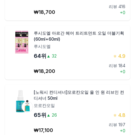
리뷰
416
₩
18,700
+
0
루시도엘 아르간 헤어 트리트먼트 오일 더블기획
(60ml+60ml)
루시도엘
64
위
⭐
4.9
▲
32
리뷰
184
₩
18,200
+
0
[노워시 컨디셔너]모로칸오일 올 인 원 리브인 컨
디셔너 50ml
모로칸오일
65
위
⭐
4.8
▲
26
리뷰
197
₩
17,100
+
0