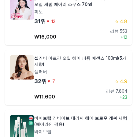
오일 세럼 에어리 스무스 70ml
피노
31
위
⭐
4.8
▼
12
리뷰
553
₩
16,000
+
12
셀러버 아르간 오일 헤어 퍼퓸 에센스 100ml(5가
지향)
셀러버
32
위
⭐
4.9
▼
7
리뷰
7,804
₩
11,600
+
23
바이브랩 리바이브 테라피 헤어 브로우 래쉬 세럼
(헤어라인 겸용)
바이브랩