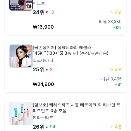
어노브
24
위
⭐
4.8
▼
13
리뷰
33,380
₩
16,900
+
123
[극손상케어] 실크테라피 에센스
145KIT(130+15) 3종 택1 (손상/극손상용)
실크테라피
25
위
⭐
4.8
▼
2
리뷰
3,495
₩
24,900
+
41
[열보호] 케라스타즈 시몽 테르미크 외 리브인 트
리트먼트 4종 모음
케라스타즈
26
위
⭐
4.8
▲
94