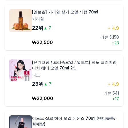
[열보호] 커리쉴 실키 오일 세럼 70ml
커리쉴
22
위
⭐
4.9
▲
7
리뷰
5,150
₩
22,500
+
23
[윤기코팅 / 프리즘오일 / 열보호] 피노 프리미엄
터치 헤어 오일 70ml 2입
피노
23
위
⭐
4.9
▲
7
리뷰
541
₩
22,000
+
17
어노브 실크 헤어 오일 에센스 70ml (텐더블룸/
웜페탈)