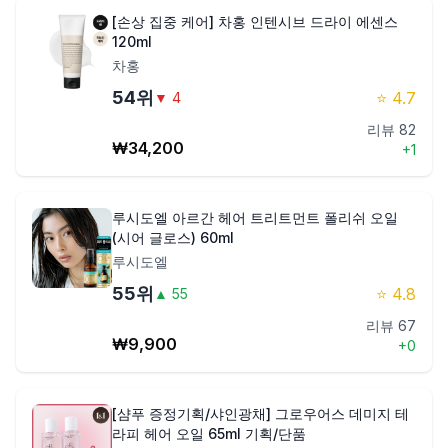
[손상 집중 케어] 차홍 인텐시브 드라이 에센스
120ml
차홍
54
위
⭐
4.7
▼
4
리뷰
82
₩
34,200
+
1
루시도엘 아르간 헤어 트리트먼트 폴리쉬 오일
(시어 글로스) 60ml
루시도엘
55
위
⭐
4.8
▲
55
리뷰
67
₩
9,900
+
0
[샴푸 증정기획/샤인광채] 그로우어스 데미지 테
라피 헤어 오일 65ml 기획/단품