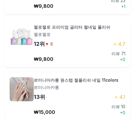
리뷰
23
₩
9,800
+
1
젤로젤로 프리미엄 글리터 젤네일 폴리쉬
젤로젤로
12
위
⭐
4.7
▼
8
리뷰
71
₩
9,800
+
0
르미니마카롱 원스텝 젤폴리쉬 네일 11colors
르미니마카롱
13
위
⭐
4.1
-
리뷰
10
₩
15,000
+
0