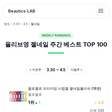
Beautics-LAB
랭킹
3.30 ~ 4.5
젤네일
WEEKLY RANKINGS
랭킹
올리브영
젤네일
주간 베스트 TOP 100
성분분석
나의 스킨케어
3.30 ~ 4.5
< 이전주
다음주 >
대화 이력
젤로젤로 프리미엄 시럽젤 젤네일폴리쉬 (18종)
찜 목록
젤로젤로
1
위
⭐
4.8
▲
1
루틴탐색
리뷰
339