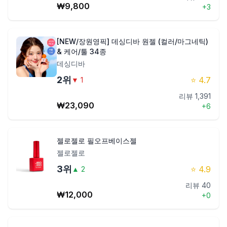
₩
9,800
+
3
제품비교
[NEW/장원영픽] 데싱디바 원젤 (컬러/마그네틱)
& 케어/툴 34종
Login
데싱디바
2
위
⭐
4.7
▼
1
리뷰
1,391
₩
23,090
+
6
젤로젤로 필오프베이스젤
젤로젤로
3
위
⭐
4.9
▲
2
리뷰
40
₩
12,000
+
0