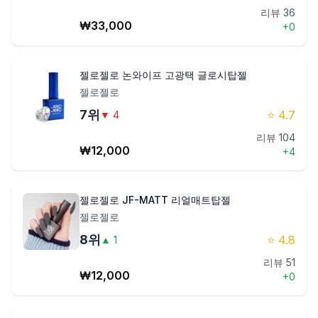
리뷰
36
₩
33,000
+
0
젤로젤로 논와이프 고광택 글로시탑젤
젤로젤로
7
위
⭐
4.7
▼
4
리뷰
104
₩
12,000
+
4
젤로젤로 JF-MATT 리얼매트탑젤
젤로젤로
8
위
⭐
4.8
▲
1
리뷰
51
₩
12,000
+
0