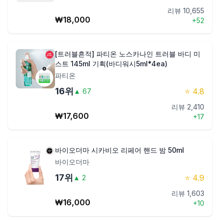
리뷰
10,655
₩
18,000
+
52
[트러블흔적] 파티온 노스카나인 트러블 바디 미
스트 145ml 기획(바디워시5ml*4ea)
파티온
16
위
⭐
4.8
▲
67
리뷰
2,410
₩
17,600
+
17
바이오더마 시카비오 리페어 핸드 밤 50ml
바이오더마
17
위
⭐
4.9
▲
2
리뷰
1,603
₩
16,000
+
10