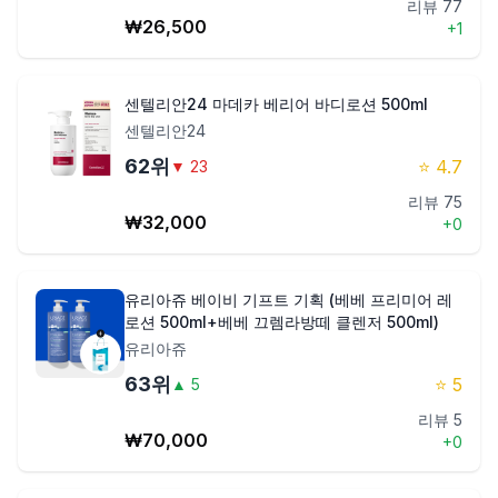
리뷰
77
₩
26,500
+
1
센텔리안24 마데카 베리어 바디로션 500ml
센텔리안24
62
위
⭐
4.7
▼
23
리뷰
75
₩
32,000
+
0
유리아쥬 베이비 기프트 기획 (베베 프리미어 레
로션 500ml+베베 끄렘라방떼 클렌저 500ml)
유리아쥬
63
위
⭐
5
▲
5
리뷰
5
₩
70,000
+
0