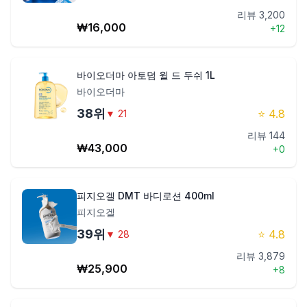
리뷰
3,200
₩
16,000
+
12
바이오더마 아토덤 윌 드 두쉬 1L
바이오더마
38
위
⭐
4.8
▼
21
리뷰
144
₩
43,000
+
0
피지오겔 DMT 바디로션 400ml
피지오겔
39
위
⭐
4.8
▼
28
리뷰
3,879
₩
25,900
+
8