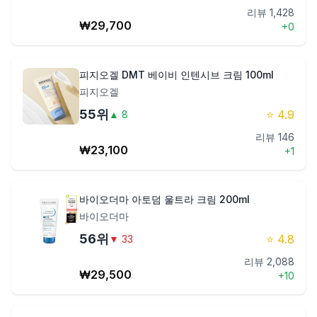
리뷰
1,428
₩
29,700
+
0
피지오겔 DMT 베이비 인텐시브 크림 100ml
피지오겔
55
위
⭐
4.9
▲
8
리뷰
146
₩
23,100
+
1
바이오더마 아토덤 울트라 크림 200ml
바이오더마
56
위
⭐
4.8
▼
33
리뷰
2,088
₩
29,500
+
10