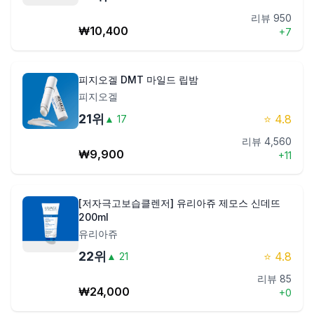
리뷰
950
₩
10,400
+
7
피지오겔 DMT 마일드 립밤
피지오겔
21
위
⭐
4.8
▲
17
리뷰
4,560
₩
9,900
+
11
[저자극고보습클렌저] 유리아쥬 제모스 신데뜨
200ml
유리아쥬
22
위
⭐
4.8
▲
21
리뷰
85
₩
24,000
+
0