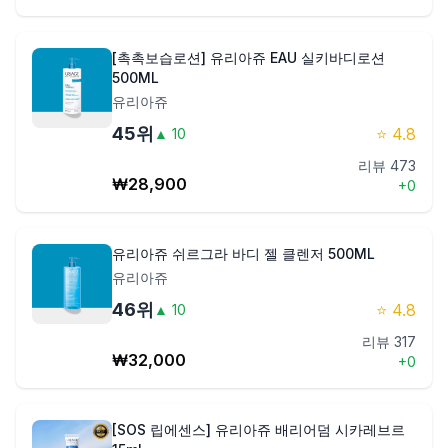
[촉촉보습로션] 유리아쥬 EAU 실키바디로션
500ML
유리아쥬
45
위
⭐
4.8
▲
10
리뷰
473
₩
28,900
+
0
유리아쥬 쉬르그라 바디 젤 클렌저 500ML
유리아쥬
46
위
⭐
4.8
▲
10
리뷰
317
₩
32,000
+
0
[SOS 립에센스] 유리아쥬 배리어덤 시카레브르