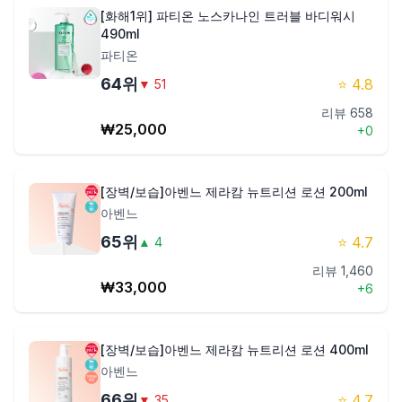
[화해1위] 파티온 노스카나인 트러블 바디워시
490ml
파티온
64
위
⭐
4.8
▼
51
리뷰
658
₩
25,000
+
0
[장벽/보습]아벤느 제라캄 뉴트리션 로션 200ml
아벤느
65
위
⭐
4.7
▲
4
리뷰
1,460
₩
33,000
+
6
[장벽/보습]아벤느 제라캄 뉴트리션 로션 400ml
아벤느
66
위
⭐
4.7
▼
35