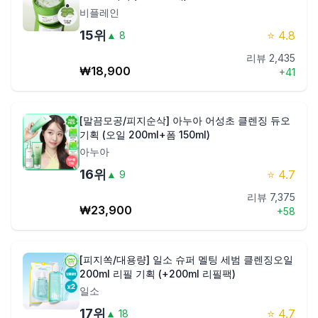
비플레인
15
위
⭐
4.8
▲
8
리뷰
2,435
₩
18,900
+
41
[말끔모공/피지순삭] 아누아 어성초 클렌징 듀오
기획 (오일 200ml+폼 150ml)
아누아
16
위
⭐
4.7
▲
9
리뷰
7,375
₩
23,900
+
58
[피지쏙/대용량] 일소 슈퍼 멜팅 세범 클렌징오일
200ml 리필 기획 (+200ml 리필팩)
일소
17
위
⭐
4.7
▲
18