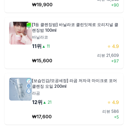
₩
19,900
+
90
[1등 클렌징밤] 바닐라코 클린잇제로 오리지널 클
렌징밤 100ml
바닐라코
11
위
⭐
4.9
▲
11
리뷰
21,609
₩
15,600
+
97
[보습민감/모공세정] 라곰 저자극 마이크로 포어
클렌징 오일 200ml
라곰
12
위
⭐
4.9
▲
21
리뷰
586
₩
17,600
+
5