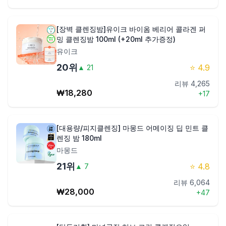
[장벽 클렌징밤]유이크 바이옴 베리어 콜라겐 퍼
밍 클렌징밤 100ml (+20ml 추가증정)
유이크
20
위
⭐
4.9
▲
21
리뷰
4,265
₩
18,280
+
17
[대용량/피지클렌징] 마몽드 어메이징 딥 민트 클
렌징 밤 180ml
마몽드
21
위
⭐
4.8
▲
7
리뷰
6,064
₩
28,000
+
47