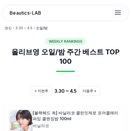
Beautics-LAB
랭킹
3.30 ~ 4.5
오일/밤
WEEKLY RANKINGS
랭킹
올리브영
오일/밤
주간 베스트 TOP
성분분석
100
나의 스킨케어
3.30 ~ 4.5
< 이전주
다음주 >
대화 이력
찜 목록
[블랙헤드 쏙] 바닐라코 클린잇제로 포어클래리
파잉 클렌징밤 100ml
바닐라코
루틴탐색