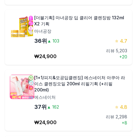
[더블기획] 마녀공장 딥 클리어 클렌징밤 132ml
X2 기획
마녀공장
36
위
⭐
4.7
▲
103
리뷰
5,203
₩
24,900
+
20
[1+1/피지&모공딥클렌징] 에스네이처 아쿠아 라
이스 클렌징오일 200ml 리필기획 (+리필
200ml)
에스네이처
37
위
⭐
4.8
▲
162
리뷰
2,298
₩
24,900
+
8