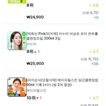
8
위
⭐
4.8
-
리뷰
6,751
₩
24,900
+
0
[박희선 Pick/피지쏙] 아누아 어성초 포어 컨트롤
클렌징오일 200ml 2입
아누아
9
위
⭐
4.7
▲
5
리뷰
15,702
₩
25,900
+
135
[피지순삭/요철삭제] 에이프릴스킨 당근클렌징밤
90ml 기획 (+미니밤 2개 증정)
에이프릴스킨
10
위
⭐
4.7
▼
1
리뷰
10,845