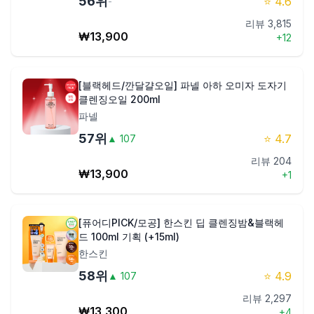
56
위
⭐
4.6
-
리뷰
3,815
₩
13,900
+
12
[블랙헤드/깐달걀오일] 파넬 아하 오미자 도자기
클렌징오일 200ml
파넬
57
위
⭐
4.7
▲
107
리뷰
204
₩
13,900
+
1
[퓨어디PICK/모공] 한스킨 딥 클렌징밤&블랙헤
드 100ml 기획 (+15ml)
한스킨
58
위
⭐
4.9
▲
107
리뷰
2,297
₩
13,300
+
4