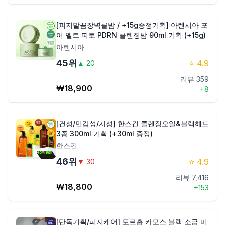
[피지말끔장벽클밤 / +15g증정기획] 아렌시아 포
어 멜트 피토 PDRN 클렌징밤 90ml 기획 (+15g)
아렌시아
45
위
⭐
4.9
▲
20
리뷰
359
₩
18,900
+
8
[건성/민감성/지성] 한스킨 클렌징오일&블랙헤드
3종 300ml 기획 (+30ml 증정)
한스킨
46
위
⭐
4.9
▼
30
리뷰
7,416
₩
18,800
+
153
[단독기획/피지케어] 토르홉 카모스 블랙 소금 미