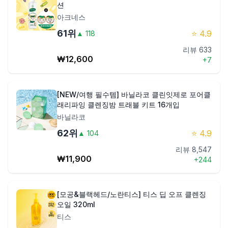
션
아크네스
61
위
⭐
4.9
▲
118
리뷰
633
₩
12,600
+
7
[NEW/여행 필수템] 바닐라코 클린잇제로 포어클
래리파잉 클렌징밤 트래블 키트 16개입
바닐라코
62
위
⭐
4.9
▲
104
리뷰
8,547
₩
11,900
+
244
[모공&블랙헤드/노란티스] 티스 딥 오프 클렌징
오일 320ml
티스