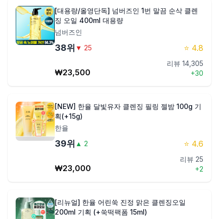
[대용량/올영단독] 넘버즈인 1번 말끔 순삭 클렌
징 오일 400ml 대용량
넘버즈인
38
위
⭐
4.8
▼
25
리뷰
14,305
₩
23,500
+
30
[NEW] 한율 달빛유자 클렌징 필링 젤밤 100g 기
획(+15g)
한율
39
위
⭐
4.6
▲
2
리뷰
25
₩
23,000
+
2
[리뉴얼] 한율 어린쑥 진정 맑은 클렌징오일
200ml 기획 (+쑥떡팩폼 15ml)