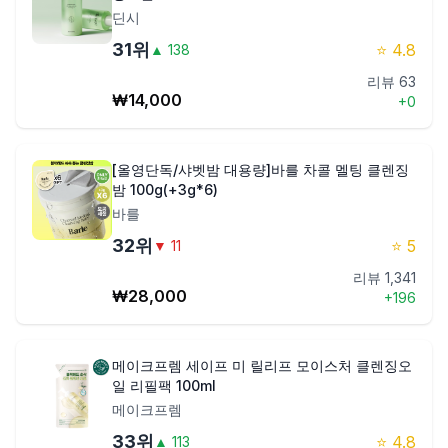
딘시
31
위
⭐
4.8
▲
138
리뷰
63
₩
14,000
+
0
[올영단독/샤벳밤 대용량]바를 차콜 멜팅 클렌징
밤 100g(+3g*6)
바를
32
위
⭐
5
▼
11
리뷰
1,341
₩
28,000
+
196
메이크프렘 세이프 미 릴리프 모이스처 클렌징오
일 리필팩 100ml
메이크프렘
33
위
⭐
4.8
▲
113