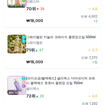
비페스타
70
위
⭐
4.8
▼
39
리뷰
4,902
₩
18,000
+
2
그레이멜린 카놀라 크레이지 클렌징오일 500ml
그레이멜린
71
위
⭐
4.7
▲
47
리뷰
7,370
₩
18,000
+
15
[피지모공/블랙헤드] 셀리맥스 더마네이처 프레
시 블랙헤드 호호바 클렌징 오일 150ml
셀리맥스
72
위
⭐
4.6
▲
29
리뷰
1,292