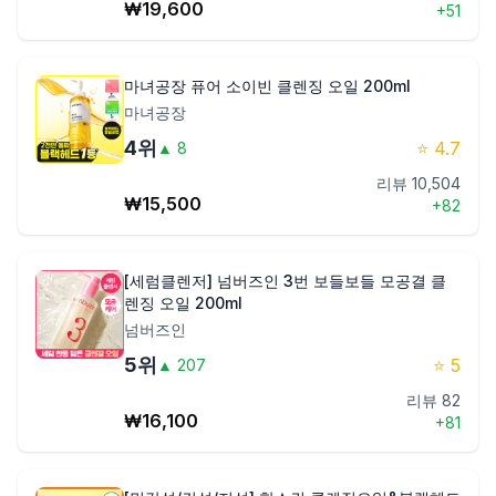
₩
19,600
+
51
마녀공장 퓨어 소이빈 클렌징 오일 200ml
마녀공장
4
위
⭐
4.7
▲
8
리뷰
10,504
₩
15,500
+
82
[세럼클렌저] 넘버즈인 3번 보들보들 모공결 클
렌징 오일 200ml
넘버즈인
5
위
⭐
5
▲
207
리뷰
82
₩
16,100
+
81