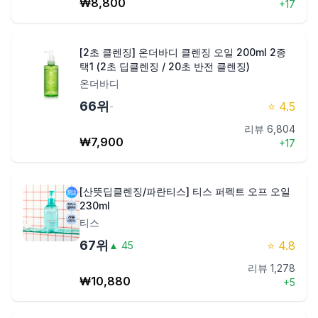
₩
8,800
+
17
[2초 클렌징] 온더바디 클렌징 오일 200ml 2종
택1 (2초 딥클렌징 / 20초 반전 클렌징)
온더바디
66
위
⭐
4.5
-
리뷰
6,804
₩
7,900
+
17
[산뜻딥클렌징/파란티스] 티스 퍼펙트 오프 오일
230ml
티스
67
위
⭐
4.8
▲
45
리뷰
1,278
₩
10,880
+
5