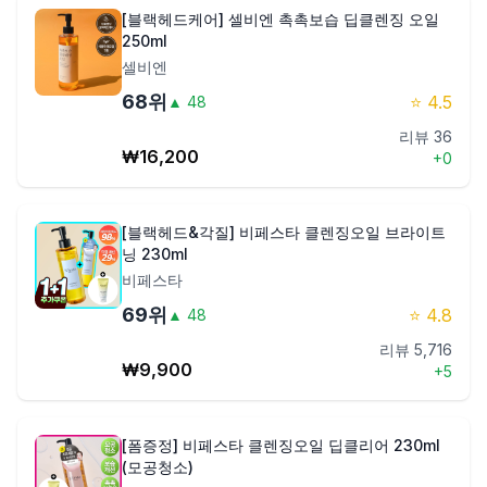
[블랙헤드케어] 셀비엔 촉촉보습 딥클렌징 오일
250ml
셀비엔
68
위
⭐
4.5
▲
48
리뷰
36
₩
16,200
+
0
[블랙헤드&각질] 비페스타 클렌징오일 브라이트
닝 230ml
비페스타
69
위
⭐
4.8
▲
48
리뷰
5,716
₩
9,900
+
5
[폼증정] 비페스타 클렌징오일 딥클리어 230ml
(모공청소)