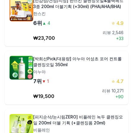
[민감성/건성/지성] 한스킨 클렌징오일&블랙헤드
3종 200ml 더블기획 (+30ml) (PHA/AHA/BHA)
한스킨
6
위
⭐
4.9
▲
4
리뷰
2,546
₩
23,700
+
33
[박희선Pick/대용량] 아누아 어성초 포어 컨트롤
클렌징오일 350ml
아누아
7
위
⭐
4.7
▼
1
리뷰
10,271
₩
19,500
+
90
[피지순삭/눈시림ZERO] 비플레인 녹두 클렌징오
일 200ml 더블 기획 (+클렌징폼 20ml)
비플레인