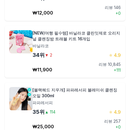
리뷰
146
₩
12,000
+
0
[NEW/여행 필수템] 바닐라코 클린잇제로 오리지
널 클렌징밤 트래블 키트 16개입
바닐라코
34
위
⭐
4.9
▼
2
리뷰
10,845
₩
11,900
+
111
[블랙헤드 지우개] 파파레서피 블레미쉬 클렌징
오일 300ml
파파레서피
35
위
⭐
4.9
▲
114
리뷰
257
₩
25,000
+
0