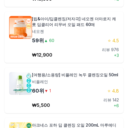
[립&아이/딥클렌징/저자극] 네오젠 더마로지 캐
롯 딥클리어 리무버 오일 패드 60매
네오젠
59
위
⭐
4.5
▲
60
리뷰
976
₩
12,900
+
3
[여행용/소용량] 비플레인 녹두 클렌징오일 50ml
비플레인
60
위
⭐
4.8
▼
1
리뷰
142
₩
5,500
+
6
아크네스 포하 딥 클렌징 오일 200mL 마루에디