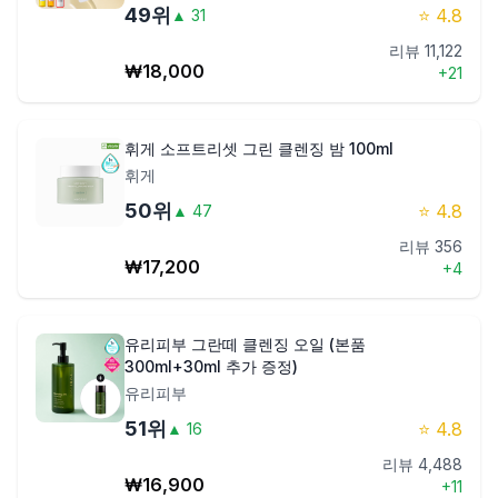
49
위
⭐
4.8
▲
31
리뷰
11,122
₩
18,000
+
21
휘게 소프트리셋 그린 클렌징 밤 100ml
휘게
50
위
⭐
4.8
▲
47
리뷰
356
₩
17,200
+
4
유리피부 그란떼 클렌징 오일 (본품
300ml+30ml 추가 증정)
유리피부
51
위
⭐
4.8
▲
16
리뷰
4,488
₩
16,900
+
11