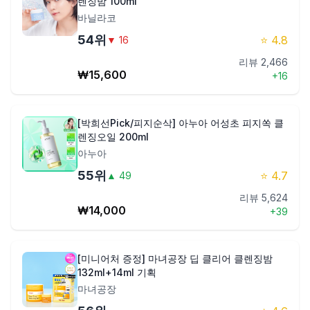
렌징밤 100ml
바닐라코
54
위
⭐
4.8
▼
16
리뷰
2,466
₩
15,600
+
16
[박희선Pick/피지순삭] 아누아 어성초 피지쏙 클
렌징오일 200ml
아누아
55
위
⭐
4.7
▲
49
리뷰
5,624
₩
14,000
+
39
[미니어처 증정] 마녀공장 딥 클리어 클렌징밤
132ml+14ml 기획
마녀공장