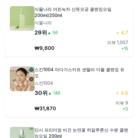
식물나라 어린녹차 산뜻모공 클렌징오일
200ml/250ml
식물나라
29
위
⭐
4.7
▲
56
리뷰
1,007
₩
9,600
+
15
스킨1004 마다가스카르 센텔라 더블 클렌징 듀
오
스킨1004
30
위
⭐
4.9
▲
146
리뷰
9
₩
31,870
+
0
딘시 프리미엄 비건 눈연꽃 히알루론산 수분 클렌
징오일 200ml