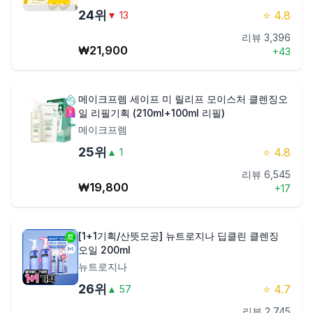
24
위
⭐
4.8
▼
13
리뷰
3,396
₩
21,900
+
43
메이크프렘 세이프 미 릴리프 모이스처 클렌징오
일 리필기획 (210ml+100ml 리필)
메이크프렘
25
위
⭐
4.8
▲
1
리뷰
6,545
₩
19,800
+
17
[1+1기획/산뜻모공] 뉴트로지나 딥클린 클렌징
오일 200ml
뉴트로지나
26
위
⭐
4.7
▲
57
리뷰
2,745