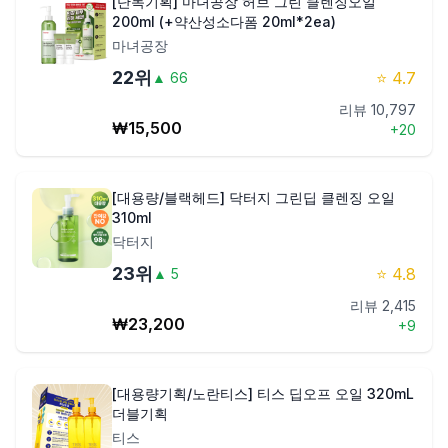
[단독기획] 마녀공장 허브 그린 클렌징오일
200ml (+약산성소다폼 20ml*2ea)
마녀공장
22
위
⭐
4.7
▲
66
리뷰
10,797
₩
15,500
+
20
[대용량/블랙헤드] 닥터지 그린딥 클렌징 오일
310ml
닥터지
23
위
⭐
4.8
▲
5
리뷰
2,415
₩
23,200
+
9
[대용량기획/노란티스] 티스 딥오프 오일 320mL
더블기획
티스