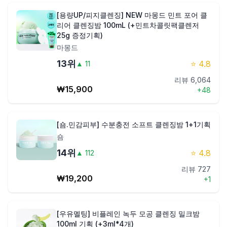
[용량UP/피지클렌징] NEW 마몽드 민트 포어 클
리어 클렌징밤 100mL (+민트차콜릿팩클렌저
25g 증정기획)
마몽드
13
위
⭐
4.8
▲
11
리뷰
6,064
₩
15,900
+
48
[숌.민감피부] 수분충전 소프트 클렌징밤 1+1기획
숌
14
위
⭐
4.8
▲
112
리뷰
727
₩
19,200
+
1
[우유멜팅] 비플레인 녹두 모공 클렌징 밀크밤
100ml 기획 (+3ml*4개)