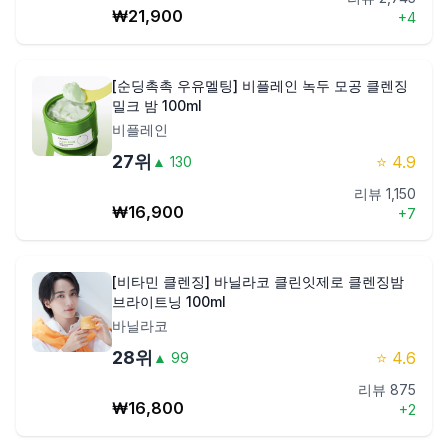
₩
21,900
+
4
[순딩촉촉 우유멜팅] 비플레인 녹두 모공 클렌징
밀크 밤 100ml
비플레인
27
위
⭐
4.9
▲
130
리뷰
1,150
₩
16,900
+
7
[비타민 클렌징] 바닐라코 클린잇제로 클렌징밤
브라이트닝 100ml
바닐라코
28
위
⭐
4.6
▲
99
리뷰
875
₩
16,800
+
2