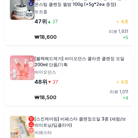
온스팀 클렌징 젤밤 100g (+5g*2ea 증정)
토르홉
47
위
⭐
4.8
▲
27
리뷰
1,931
₩
18,600
+
5
[블랙헤드제거] 바이오던스 콜라겐 클렌징 오일
200ml 단품/기획
바이오던스
48
위
⭐
4.8
▼
27
리뷰
1,011
₩
18,500
+
4
[스킨케어링] 비페스타 클렌징오일 3종 (세럼/브
라이트닝/딥클리어)
비페스타