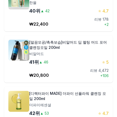
한율
40
위
⭐
4.7
▲
42
리뷰
178
₩
22,400
+
2
[말끔모공/촉촉보습]비알머드 딥 멜팅 머드 포어
클렌징오일 200ml
비알머드
41
위
⭐
5
▲
46
리뷰
4,472
₩
20,800
+
106
[디렉터파이 MADE] 더파이 선플라워 클렌징 오
일 200ml
더파이에센셜
42
위
⭐
4.7
▲
53