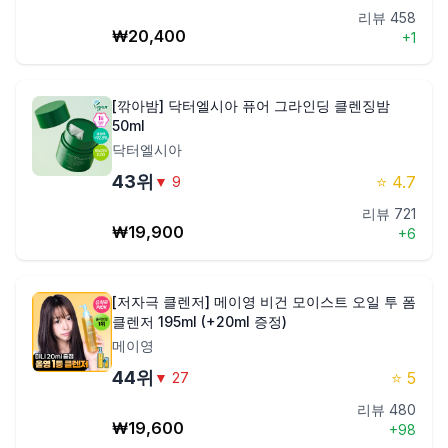
리뷰
458
₩
20,400
+
1
[깎아밤] 닥터엘시아 퓨어 그라인딩 클렌징밤
50ml
닥터엘시아
43
위
⭐
4.7
▼
9
리뷰
721
₩
19,900
+
6
[저자극 클렌저] 메이영 비건 모이스트 오일 투 폼
클렌저 195ml (+20ml 증정)
메이영
44
위
⭐
5
▼
27
리뷰
480
₩
19,600
+
98