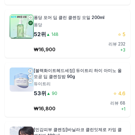
퐁당 포어 딥 클린 클렌징 오일 200ml
퐁당
52
위
⭐
5
▲
148
리뷰
232
₩
16,900
+
3
[블랙화이트헤드세정] 듀이트리 하이 아미노 올
모공 딥 클렌징밤 90g
듀이트리
53
위
⭐
4.6
▲
90
리뷰
68
₩
16,800
+
1
[민감피부 클렌징]바닐라코 클린잇제로 카밍 클