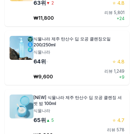
63
위
⭐
4.8
▼
2
리뷰
5,801
₩
11,800
+
24
식물나라 제주 탄산수 딥 모공 클렌징오일
200/250ml
식물나라
64
위
⭐
4.8
-
리뷰
1,249
₩
9,600
+
9
[NEW] 식물나라 제주 탄산수 딥 모공 클렌징 셔
벗 밤 100ml
식물나라
65
위
⭐
4.7
▲
5
리뷰
578