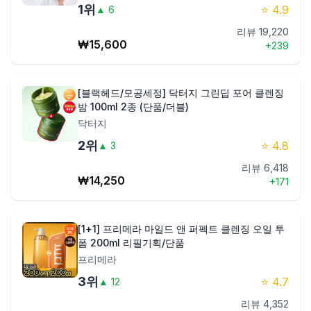
1
위
⭐
4.9
▲
6
제품비교
리뷰
19,220
₩
15,600
+
239
Login
[블랙헤드/모공세정] 닥터지 그린딥 포어 클렌징
밤 100ml 2종 (단품/더블)
닥터지
2
위
⭐
4.8
▲
3
리뷰
6,418
₩
14,250
+
171
[1+1] 프리메라 마일드 앤 퍼펙트 클렌징 오일 투
폼 200ml 리필기획/단품
프리메라
3
위
⭐
4.7
▲
12
리뷰
4,352