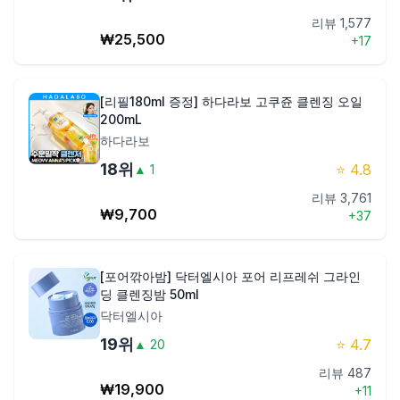
리뷰
1,577
₩
25,500
+
17
[리필180ml 증정] 하다라보 고쿠쥰 클렌징 오일
200mL
하다라보
18
위
⭐
4.8
▲
1
리뷰
3,761
₩
9,700
+
37
[포어깎아밤] 닥터엘시아 포어 리프레쉬 그라인
딩 클렌징밤 50ml
닥터엘시아
19
위
⭐
4.7
▲
20
리뷰
487
₩
19,900
+
11