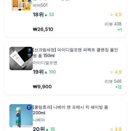
바버501
18
위
⭐
4.9
▲
53
리뷰
438
₩
26,510
+
1
[선크림세정] 아이디얼포맨 퍼펙트 클렌징 올인
원 폼 150ml
아이디얼포맨
19
위
⭐
4.9
▲
100
리뷰
546
₩
9,900
+
12
[쿨링효과] 니베아 맨 프레시 킥 쉐이빙 폼
200ml
니베아
20
위
⭐
4.9
▲
35