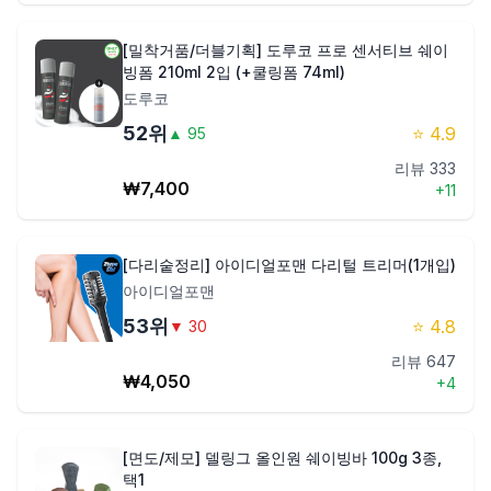
[밀착거품/더블기획] 도루코 프로 센서티브 쉐이
빙폼 210ml 2입 (+쿨링폼 74ml)
도루코
52
위
⭐
4.9
▲
95
리뷰
333
₩
7,400
+
11
[다리숱정리] 아이디얼포맨 다리털 트리머(1개입)
아이디얼포맨
53
위
⭐
4.8
▼
30
리뷰
647
₩
4,050
+
4
[면도/제모] 델링그 올인원 쉐이빙바 100g 3종,
택1