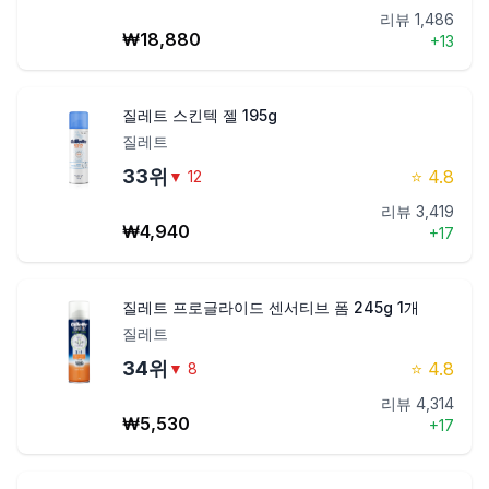
리뷰
1,486
₩
18,880
+
13
질레트 스킨텍 젤 195g
질레트
33
위
⭐
4.8
▼
12
리뷰
3,419
₩
4,940
+
17
질레트 프로글라이드 센서티브 폼 245g 1개
질레트
34
위
⭐
4.8
▼
8
리뷰
4,314
₩
5,530
+
17