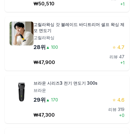
₩
50,510
+
1
고릴라왁싱 갓 블레이드 바디트리머 셀프 왁싱 제
모 면도기
고릴라왁싱
28
위
⭐
4.7
▲
100
리뷰
47
₩
47,900
+
1
브라운 시리즈3 전기 면도기 300s
브라운
29
위
⭐
4.6
▲
170
리뷰
319
₩
47,300
+
0