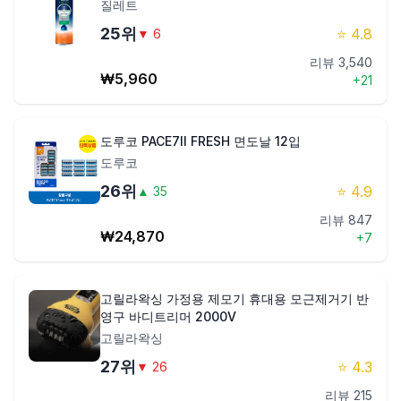
질레트
25
위
⭐
4.8
▼
6
리뷰
3,540
₩
5,960
+
21
도루코 PACE7II FRESH 면도날 12입
도루코
26
위
⭐
4.9
▲
35
리뷰
847
₩
24,870
+
7
고릴라왁싱 가정용 제모기 휴대용 모근제거기 반
영구 바디트리머 2000V
고릴라왁싱
27
위
⭐
4.3
▼
26
리뷰
215