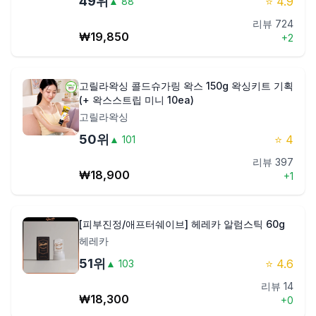
49
위
⭐
4.9
▲
88
리뷰
724
₩
19,850
+
2
고릴라왁싱 콜드슈가링 왁스 150g 왁싱키트 기획
(+ 왁스스트립 미니 10ea)
고릴라왁싱
50
위
⭐
4
▲
101
리뷰
397
₩
18,900
+
1
[피부진정/애프터쉐이브] 헤레카 알럼스틱 60g
헤레카
51
위
⭐
4.6
▲
103
리뷰
14
₩
18,300
+
0