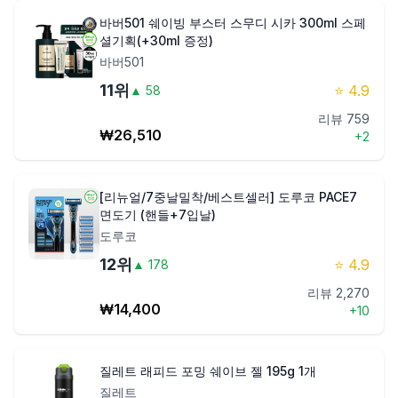
바버501 쉐이빙 부스터 스무디 시카 300ml 스페
셜기획(+30ml 증정)
바버501
11
위
⭐
4.9
▲
58
리뷰
759
₩
26,510
+
2
[리뉴얼/7중날밀착/베스트셀러] 도루코 PACE7
면도기 (핸들+7입날)
도루코
12
위
⭐
4.9
▲
178
리뷰
2,270
₩
14,400
+
10
질레트 래피드 포밍 쉐이브 젤 195g 1개
질레트