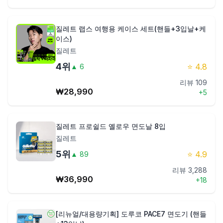
질레트 랩스 여행용 케이스 세트(핸들+3입날+케
이스)
질레트
4
위
⭐
4.8
▲
6
리뷰
109
₩
28,990
+
5
질레트 프로쉴드 옐로우 면도날 8입
질레트
5
위
⭐
4.9
▲
89
리뷰
3,288
₩
36,990
+
18
[리뉴얼/대용량기획] 도루코 PACE7 면도기 (핸들