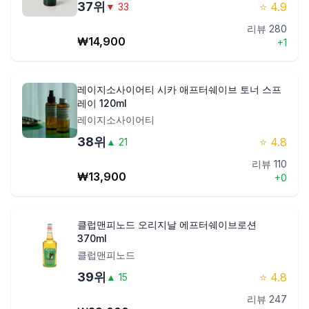
37
위
⭐
4.9
▼
33
리뷰
280
₩
14,900
+
1
레이지소사이어티 시카 애프터쉐이브 토너 스프
레이 120ml
레이지소사이어티
38
위
⭐
4.8
▲
21
리뷰
110
₩
13,900
+
0
클럽맨피노드 오리지날 에프터쉐이브로션
370ml
클럽맨피노드
39
위
⭐
4.8
▲
15
리뷰
247