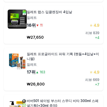
질레트 랩스 딥클렌징바 4입날
질레트
16
위
⭐
4.9
▼
11
리뷰
839
₩
27,650
+
4
질레트 프로글라이드 파워 기획 (핸들+4입날+미
니젤)
질레트
17
위
⭐
4.9
▲
163
리뷰
669
₩
26,800
+
7
바버501 쉐이빙 부스터 스무디 비타 300ml 스페
셜기획(+30ml 증정)