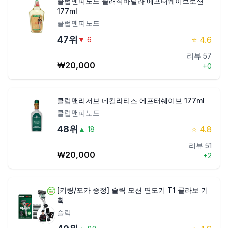
클럽맨피노드 클래식바닐라 에프터쉐이브로션
177ml
클럽맨피노드
47
위
⭐
4.6
▼
6
리뷰
57
₩
20,000
+
0
클럽맨리저브 데킬라티즈 에프터쉐이브 177ml
클럽맨피노드
48
위
⭐
4.8
▲
18
리뷰
51
₩
20,000
+
2
[키링/포카 증정] 슬릭 모션 면도기 T1 콜라보 기
획
슬릭