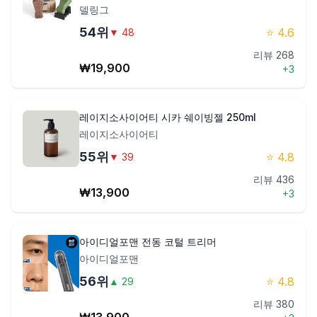
델링그
54
위
⭐
4.6
▼
48
리뷰
268
₩
19,900
+
3
레이지소사이어티 시카 쉐이빙젤 250ml
레이지소사이어티
55
위
⭐
4.8
▼
39
리뷰
436
₩
13,900
+
3
아이디얼포맨 전동 코털 트리머
아이디얼포맨
56
위
⭐
4.8
▲
29
리뷰
380