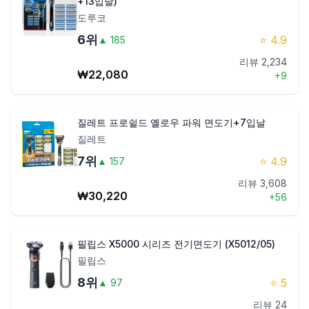
+13입날)
도루코
6
위
⭐
4.9
▲
185
리뷰
2,234
₩
22,080
+
9
질레트 프로쉴드 옐로우 파워 면도기+7입날
질레트
7
위
⭐
4.9
▲
157
리뷰
3,608
₩
30,220
+
56
필립스 X5000 시리즈 전기면도기 (X5012/05)
필립스
8
위
⭐
5
▲
97
리뷰
24