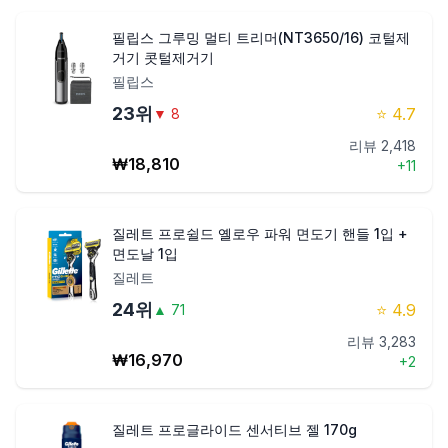
필립스 그루밍 멀티 트리머(NT3650/16) 코털제
거기 콧털제거기
필립스
23
위
⭐
4.7
▼
8
리뷰
2,418
₩
18,810
+
11
질레트 프로쉴드 옐로우 파워 면도기 핸들 1입 +
면도날 1입
질레트
24
위
⭐
4.9
▲
71
리뷰
3,283
₩
16,970
+
2
질레트 프로글라이드 센서티브 젤 170g