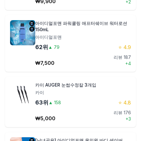
₩
9,900
+
2
아이디얼포맨 파워쿨링 애프터쉐이브 워터로션
150mL
아이디얼포맨
62
위
⭐
4.9
▲
79
리뷰
187
₩
7,500
+
4
카이 AUGER 눈썹수정칼 3개입
카이
63
위
⭐
4.8
▲
158
리뷰
176
₩
5,000
+
3
[남녀공용] 아이디얼포맨 올인원 바디 쉐이버