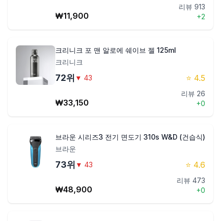
리뷰
913
₩
11,900
+
2
크리니크 포 맨 알로에 쉐이브 젤 125ml
크리니크
72
위
⭐
4.5
▼
43
리뷰
26
₩
33,150
+
0
브라운 시리즈3 전기 면도기 310s W&D (건습식)
브라운
73
위
⭐
4.6
▼
43
리뷰
473
₩
48,900
+
0