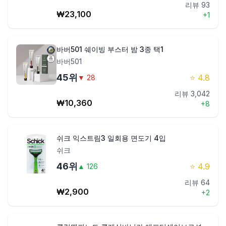
리뷰
93
₩
23,100
+
1
바버501 쉐이빙 부스터 밤 3종 택1
바버501
45
위
⭐
4.8
▼
28
리뷰
3,042
₩
10,360
+
8
쉬크 익스트림3 일회용 면도기 4입
쉬크
46
위
⭐
4.9
▲
126
리뷰
64
₩
2,900
+
2