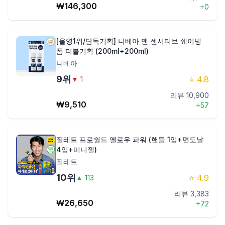
₩
146,300
+
0
[올영1위/단독기획] 니베아 맨 센서티브 쉐이빙
폼 더블기획 (200ml+200ml)
니베아
9
위
⭐
4.8
▼
1
리뷰
10,900
₩
9,510
+
57
질레트 프로쉴드 옐로우 파워 (핸들 1입+면도날
4입+미니젤)
질레트
10
위
⭐
4.9
▲
113
리뷰
3,383
₩
26,650
+
72