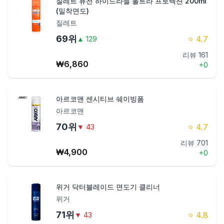
질레트 퓨전 하이드라젤 울트라 프로텍션 200ml
(밀착면도)
질레트
69
위
⭐
4.7
▲
129
리뷰
161
₩
6,860
+
0
아르코맨 센시티브 쉐이빙폼
아르코맨
70
위
⭐
4.7
▼
43
리뷰
701
₩
4,900
+
0
위거 닥터블레이드 면도기 클리너
위거
71
위
⭐
4.8
▼
43