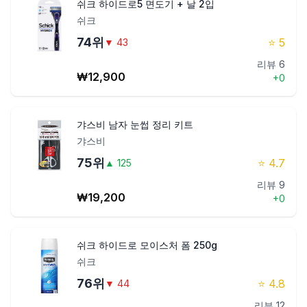
쉬크 하이드로5 면도기 + 날 2입
쉬크
74
위
⭐
5
▼
43
리뷰
6
₩
12,900
+
0
갸스비 남자 눈썹 정리 키트
갸스비
75
위
⭐
4.7
▲
125
리뷰
9
₩
19,200
+
0
쉬크 하이드로 모이스처 폼 250g
쉬크
76
위
⭐
4.8
▼
44
리뷰
12