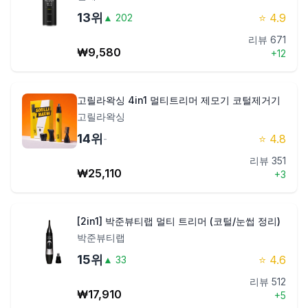
13
위
⭐
4.9
▲
202
리뷰
671
₩
9,580
+
12
고릴라왁싱 4in1 멀티트리머 제모기 코털제거기
고릴라왁싱
14
위
⭐
4.8
-
리뷰
351
₩
25,110
+
3
[2in1] 박준뷰티랩 멀티 트리머 (코털/눈썹 정리)
박준뷰티랩
15
위
⭐
4.6
▲
33
리뷰
512
₩
17,910
+
5