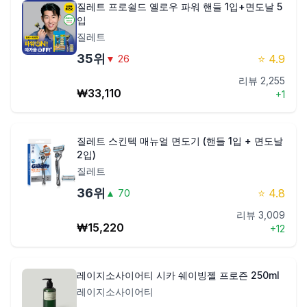
질레트 프로쉴드 옐로우 파워 핸들 1입+면도날 5
입
질레트
35
위
⭐
4.9
▼
26
리뷰
2,255
₩
33,110
+
1
질레트 스킨텍 매뉴얼 면도기 (핸들 1입 + 면도날
2입)
질레트
36
위
⭐
4.8
▲
70
리뷰
3,009
₩
15,220
+
12
레이지소사이어티 시카 쉐이빙젤 프로즌 250ml
레이지소사이어티