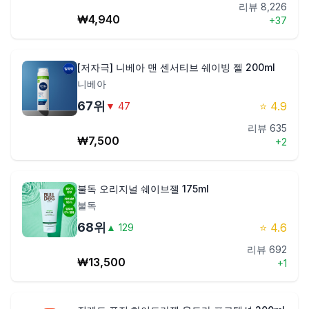
리뷰
8,226
₩
4,940
+
37
[저자극] 니베아 맨 센서티브 쉐이빙 젤 200ml
니베아
67
위
⭐
4.9
▼
47
리뷰
635
₩
7,500
+
2
불독 오리지널 쉐이브젤 175ml
불독
68
위
⭐
4.6
▲
129
리뷰
692
₩
13,500
+
1