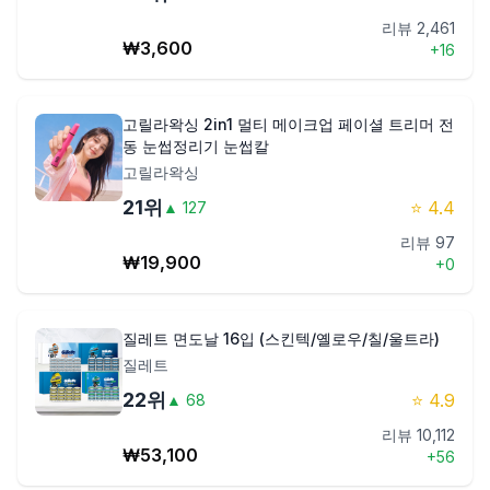
리뷰
2,461
₩
3,600
+
16
고릴라왁싱 2in1 멀티 메이크업 페이셜 트리머 전
동 눈썹정리기 눈썹칼
고릴라왁싱
21
위
⭐
4.4
▲
127
리뷰
97
₩
19,900
+
0
질레트 면도날 16입 (스킨텍/옐로우/칠/울트라)
질레트
22
위
⭐
4.9
▲
68
리뷰
10,112
₩
53,100
+
56