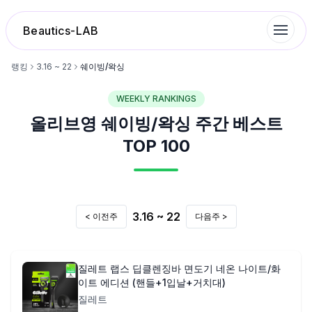
Beautics-LAB
랭킹
3.16 ~ 22
쉐이빙/왁싱
WEEKLY RANKINGS
랭킹
올리브영
쉐이빙/왁싱
주간 베스트
성분분석
TOP 100
나의 스킨케어
3.16 ~ 22
< 이전주
다음주 >
대화 이력
찜 목록
질레트 랩스 딥클렌징바 면도기 네온 나이트/화
이트 에디션 (핸들+1입날+거치대)
질레트
루틴탐색