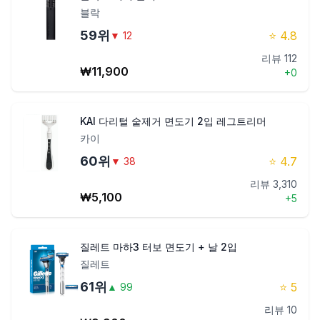
블락
59
위
⭐
4.8
▼
12
리뷰
112
₩
11,900
+
0
KAI 다리털 숱제거 면도기 2입 레그트리머
카이
60
위
⭐
4.7
▼
38
리뷰
3,310
₩
5,100
+
5
질레트 마하3 터보 면도기 + 날 2입
질레트
61
위
⭐
5
▲
99
리뷰
10