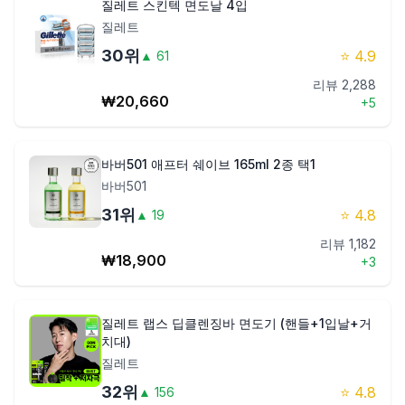
질레트 스킨텍 면도날 4입
질레트
30
위
⭐
4.9
▲
61
리뷰
2,288
₩
20,660
+
5
바버501 애프터 쉐이브 165ml 2종 택1
바버501
31
위
⭐
4.8
▲
19
리뷰
1,182
₩
18,900
+
3
질레트 랩스 딥클렌징바 면도기 (핸들+1입날+거
치대)
질레트
32
위
⭐
4.8
▲
156