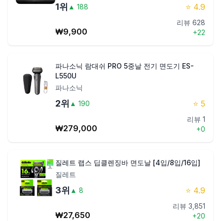
1
위
⭐
4.9
▲
188
제품비교
리뷰
628
₩
9,900
+
22
Login
파나소닉 람대쉬 PRO 5중날 전기 면도기 ES-
L550U
파나소닉
2
위
⭐
5
▲
190
리뷰
1
₩
279,000
+
0
질레트 랩스 딥클렌징바 면도날 [4입/8입/16입]
질레트
3
위
⭐
4.9
▲
8
리뷰
3,851
₩
27,650
+
20