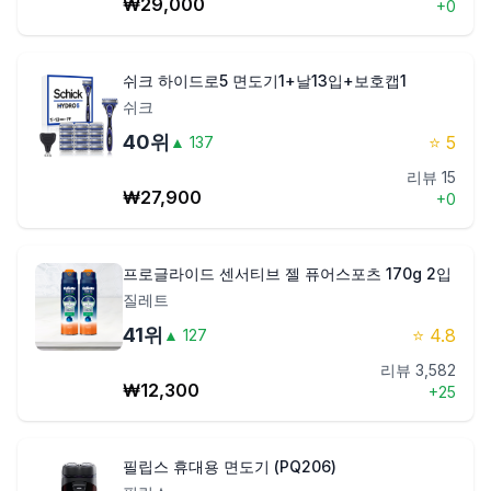
₩
29,000
+
0
쉬크 하이드로5 면도기1+날13입+보호캡1
쉬크
40
위
⭐
5
▲
137
리뷰
15
₩
27,900
+
0
프로글라이드 센서티브 젤 퓨어스포츠 170g 2입
질레트
41
위
⭐
4.8
▲
127
리뷰
3,582
₩
12,300
+
25
필립스 휴대용 면도기 (PQ206)