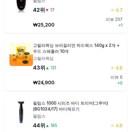
필립스
42
위
⭐
4.7
▼
17
리뷰
237
₩
25,200
+
1
고릴라왁싱 브라질리언 하드왁스 140g x 2개 +
우드 스패출라 10개
고릴라왁싱
43
위
⭐
4.8
▲
131
리뷰
6
₩
24,900
+
0
필립스 1000 시리즈 바디 트리머(그루머)
(BG1024/17) 바디제모기
필립스
44
위
⭐
4.8
▲
185