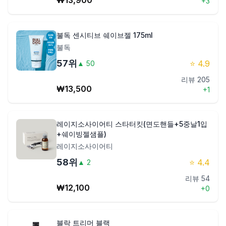
₩
13,900
+
3
불독 센시티브 쉐이브젤 175ml
불독
57
위
⭐
4.9
▲
50
리뷰
205
₩
13,500
+
1
레이지소사이어티 스타터킷(면도핸들+5중날1입
+쉐이빙젤샘플)
레이지소사이어티
58
위
⭐
4.4
▲
2
리뷰
54
₩
12,100
+
0
블락 트리머 블랙