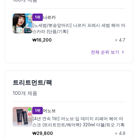
나르카
1위
[노세범/뽀송앞머리] 나르카 프레시 세범 헤어 마
스카라 (단품/기획)
₩
16,200
⭐
4.7
전체 순위 보기
트리트먼트/팩
100
개 제품
어노브
1위
[4년 연속 1위] 어노브 딥 데미지 리페어 헤어 마
스크 (트리트먼트/헤어팩) 320ml 더블/듀오 기획
₩
29,800
⭐
4.9