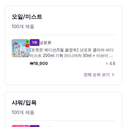
오일/미스트
100
개 제품
낫포유
1위
[포켓몬 에디션/5월 올영픽] 낫포유 클리어 바디
미스트 200ml 기획 (미니어처 30ml + 이브이 방
수팩)
₩
18,900
⭐
4.8
전체 순위 보기
샤워/입욕
100
개 제품