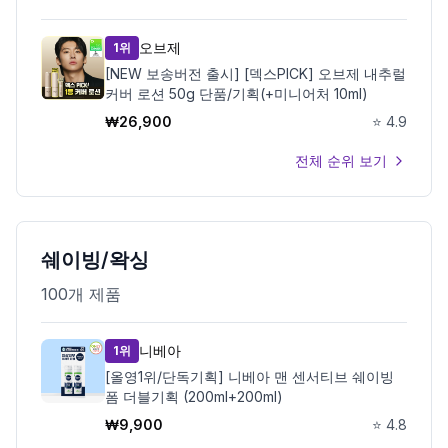
오브제
1위
[NEW 보송버전 출시] [덱스PICK] 오브제 내추럴
커버 로션 50g 단품/기획(+미니어처 10ml)
₩
26,900
⭐
4.9
전체 순위 보기
쉐이빙/왁싱
100
개 제품
니베아
1위
[올영1위/단독기획] 니베아 맨 센서티브 쉐이빙
폼 더블기획 (200ml+200ml)
₩
9,900
⭐
4.8