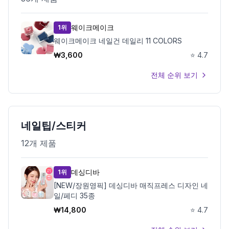
웨이크메이크
1위
웨이크메이크 네일건 데일리 11 COLORS
₩
3,600
⭐
4.7
전체 순위 보기
네일팁/스티커
12
개 제품
데싱디바
1위
[NEW/장원영픽] 데싱디바 매직프레스 디자인 네
일/페디 35종
₩
14,800
⭐
4.7