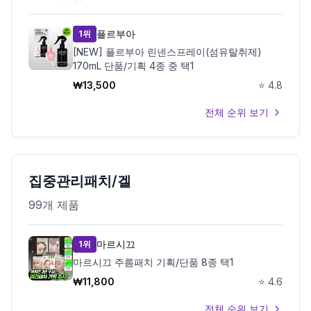
플르부아
1위
[NEW] 플르부아 린넨스프레이(섬유탈취제)
170mL 단품/기획 4종 중 택1
₩
13,500
⭐
4.8
전체 순위 보기
집중관리패치/겔
99
개 제품
마르시끄
1위
마르시끄 주름패치 기획/단품 8종 택1
₩
11,800
⭐
4.6
전체 순위 보기