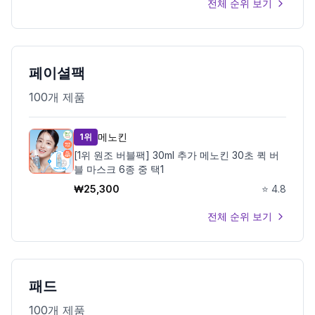
전체 순위 보기
페이셜팩
100
개 제품
메노킨
1위
[1위 원조 버블팩] 30ml 추가 메노킨 30초 퀵 버
블 마스크 6종 중 택1
₩
25,300
⭐
4.8
전체 순위 보기
패드
100
개 제품