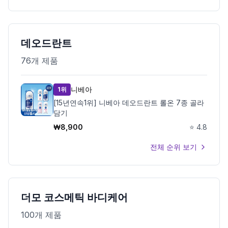
데오드란트
76
개 제품
니베아
1위
[15년연속1위] 니베아 데오드란트 롤온 7종 골라
담기
₩
8,900
⭐
4.8
전체 순위 보기
더모 코스메틱 바디케어
100
개 제품