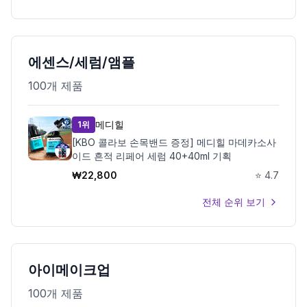
에센스/세럼/앰플
100
개 제품
메디힐
1위
[KBO 콜라보 손목밴드 증정] 메디힐 마데카소사
이드 흔적 리페어 세럼 40+40ml 기획
₩
22,800
⭐
4.7
전체 순위 보기
아이메이크업
100
개 제품