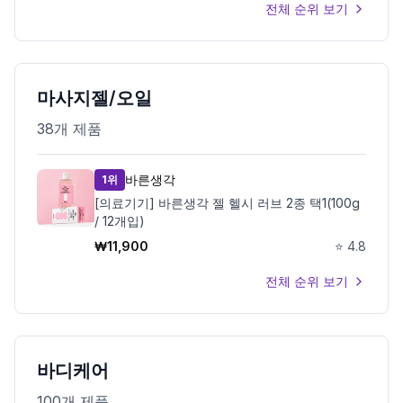
전체 순위 보기
마사지젤/오일
38
개 제품
바른생각
1위
[의료기기] 바른생각 젤 헬시 러브 2종 택1(100g
/ 12개입)
₩
11,900
⭐
4.8
전체 순위 보기
바디케어
100
개 제품