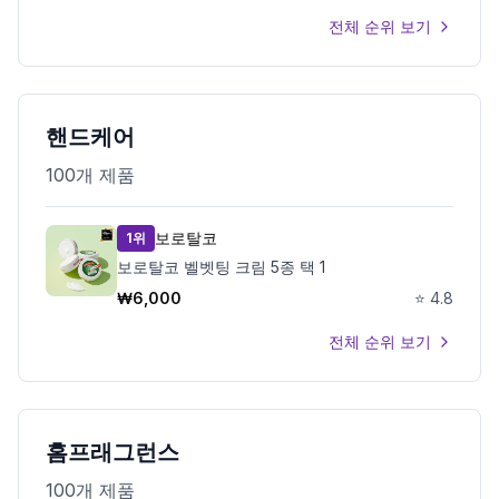
전체 순위 보기
핸드케어
100
개 제품
보로탈코
1위
보로탈코 벨벳팅 크림 5종 택 1
₩
6,000
⭐
4.8
전체 순위 보기
홈프래그런스
100
개 제품