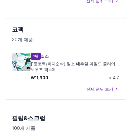
전체 순위 보기
코팩
30
개 제품
일소
1위
[1등코팩/피지순삭] 일소 네추럴 마일드 클리어
노우즈 팩 5매
₩
11,900
⭐
4.7
전체 순위 보기
필링&스크럽
100
개 제품