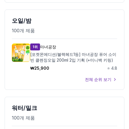
오일/밤
100
개 제품
마녀공장
1위
[포켓몬에디션/블랙헤드1등] 마녀공장 퓨어 소이
빈 클렌징오일 200ml 2입 기획 (+미니백 키링)
₩
25,900
⭐
4.8
전체 순위 보기
워터/밀크
100
개 제품