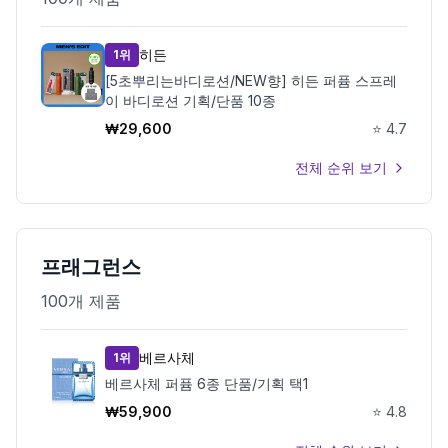
히든
1위
[5초뿌리는바디로션/NEW향] 히든 퍼퓸 스프레
이 바디로션 기획/단품 10종
₩
29,600
⭐
4.7
전체 순위 보기
프래그런스
100
개 제품
베르사체
1위
베르사체 퍼퓸 6종 단품/기획 택1
₩
59,900
⭐
4.8