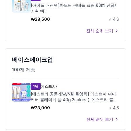
[아이돌 대란템]아토팜 판테놀 크림 80ml 단품/
기획 택1
제품비교
₩
28,500
⭐
4.8
전체 순위 보기
Login
베이스메이크업
100
개 제품
에스쁘아
1위
[에스트라 공동개발/5월 올영픽] 에스쁘아 더마
커버 블레미쉬 밤 40g 2colors (+에스트라 클렌
징폼)
₩
23,900
⭐
4.6
전체 순위 보기