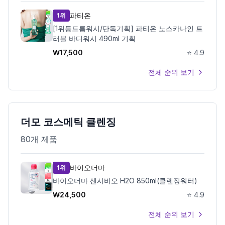
파티온
1위
[1위등드름워시/단독기획] 파티온 노스카나인 트
러블 바디워시 490ml 기획
₩
17,500
⭐
4.9
전체 순위 보기
더모 코스메틱 클렌징
80
개 제품
바이오더마
1위
바이오더마 센시비오 H2O 850ml(클렌징워터)
₩
24,500
⭐
4.9
전체 순위 보기