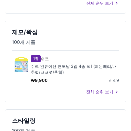
전체 순위 보기
제모/왁싱
100
개 제품
쉬크
1위
쉬크 인튜이션 면도날 3입 4종 택1 (레몬베리/내
추럴/코코넛/혼합)
₩
9,900
⭐
4.9
전체 순위 보기
스타일링
100
개 제품