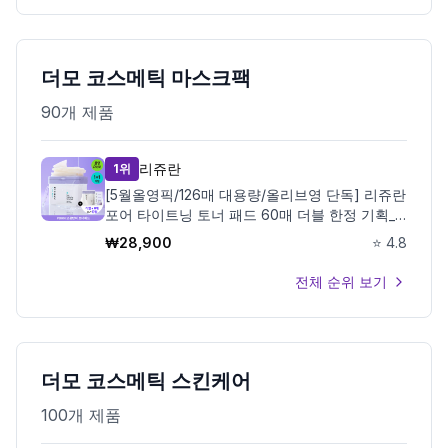
더모 코스메틱 마스크팩
90
개 제품
리쥬란
1위
[5월올영픽/126매 대용량/올리브영 단독] 리쥬란
포어 타이트닝 토너 패드 60매 더블 한정 기획_
올영픽
₩
28,900
⭐
4.8
전체 순위 보기
더모 코스메틱 스킨케어
100
개 제품