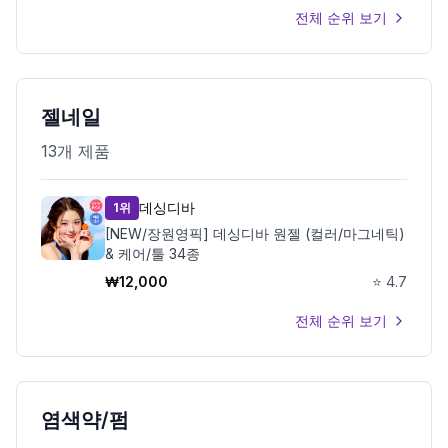
전체 순위 보기
젤네일
13
개 제품
데싱디바
1위
[NEW/장원영픽] 데싱디바 원젤 (컬러/마그네틱)
& 케어/툴 34종
₩
12,000
⭐
4.7
전체 순위 보기
염색약/펌