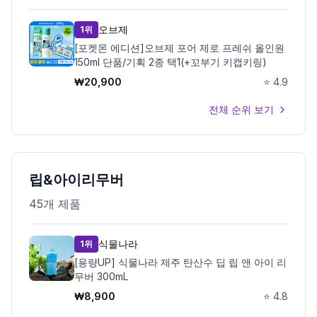
오브제
1위
[포켓몬 에디션]오브제 포어 제로 프레쉬 올인원
150ml 단품/기획 2종 택1(+꼬부기 키캡키링)
₩
20,900
⭐
4.9
전체 순위 보기
립&아이리무버
45
개 제품
식물나라
1위
[용량UP] 식물나라 제주 탄산수 딥 립 앤 아이 리
무버 300mL
₩
8,900
⭐
4.8