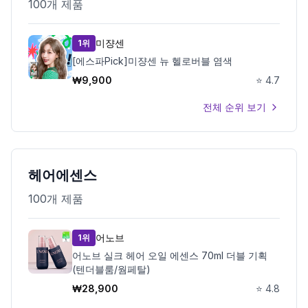
100
개 제품
미쟝센
1위
[에스파Pick]미쟝센 뉴 헬로버블 염색
₩
9,900
⭐
4.7
전체 순위 보기
헤어에센스
100
개 제품
어노브
1위
어노브 실크 헤어 오일 에센스 70ml 더블 기획
(텐더블룸/웜페탈)
₩
28,900
⭐
4.8