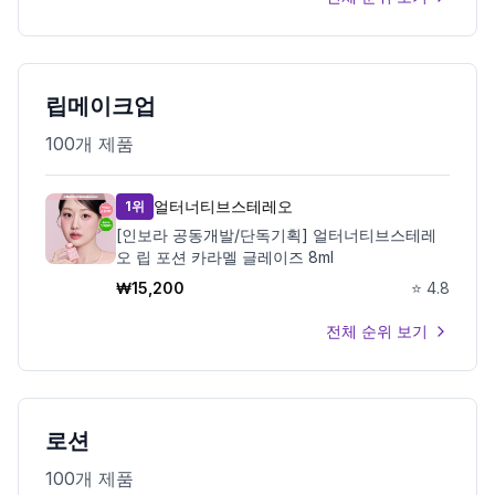
립메이크업
100
개 제품
얼터너티브스테레오
1위
[인보라 공동개발/단독기획] 얼터너티브스테레
오 립 포션 카라멜 글레이즈 8ml
₩
15,200
⭐
4.8
전체 순위 보기
로션
100
개 제품