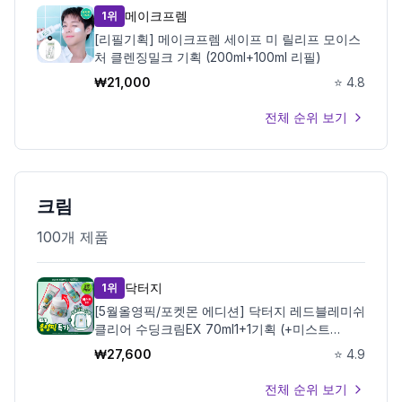
메이크프렘
1위
[리필기획] 메이크프렘 세이프 미 릴리프 모이스
처 클렌징밀크 기획 (200ml+100ml 리필)
₩
21,000
⭐
4.8
전체 순위 보기
크림
100
개 제품
닥터지
1위
[5월올영픽/포켓몬 에디션] 닥터지 레드블레미쉬
클리어 수딩크림EX 70ml1+1기획 (+미스트
50ml+꼬부기메쉬백)
₩
27,600
⭐
4.9
전체 순위 보기