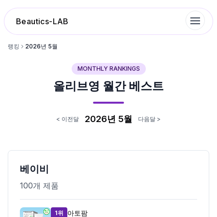
Beautics-LAB
랭킹
2026
년
5
월
MONTHLY RANKINGS
랭킹
올리브영 월간 베스트
성분분석
2026
년
5
월
< 이전달
다음달 >
나의 스킨케어
대화 이력
베이비
찜 목록
100
개 제품
루틴탐색
아토팜
1위