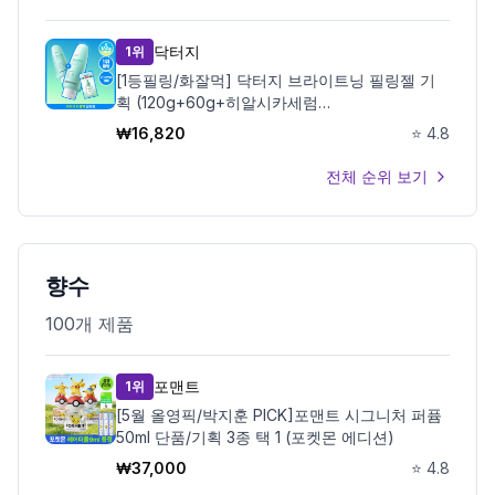
닥터지
1위
[1등필링/화잘먹] 닥터지 브라이트닝 필링젤 기
획 (120g+60g+히알시카세럼
2ml/120g+120g+10g)
₩
16,820
⭐
4.8
전체 순위 보기
향수
100
개 제품
포맨트
1위
[5월 올영픽/박지훈 PICK]포맨트 시그니처 퍼퓸
50ml 단품/기획 3종 택 1 (포켓몬 에디션)
₩
37,000
⭐
4.8