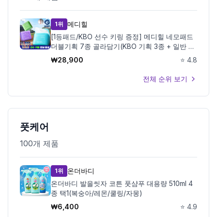
메디힐
1위
[1등패드/KBO 선수 키링 증정] 메디힐 네모패드
더블기획 7종 골라담기(KBO 기획 3종 + 일반 7
종)
₩
28,900
⭐
4.8
전체 순위 보기
풋케어
100
개 제품
온더바디
1위
온더바디 발을씻자 코튼 풋샴푸 대용량 510ml 4
종 택1(복숭아/레몬/쿨링/자몽)
₩
6,400
⭐
4.9