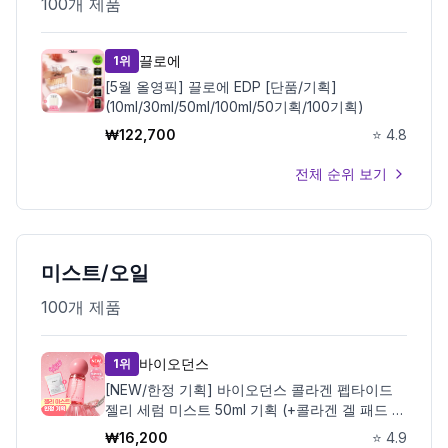
100
개 제품
끌로에
1위
[5월 올영픽] 끌로에 EDP [단품/기획]
(10ml/30ml/50ml/100ml/50기획/100기획)
₩
122,700
⭐
4.8
전체 순위 보기
미스트/오일
100
개 제품
바이오던스
1위
[NEW/한정 기획] 바이오던스 콜라겐 펩타이드
젤리 세럼 미스트 50ml 기획 (+콜라겐 겔 패드 10
매)
₩
16,200
⭐
4.9