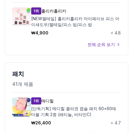
홀리카홀리카
1위
[NEW젤테일] 홀리카홀리카 마이페이브 피스 아
이섀도우/젤테일/피스 빔/피스 밤
₩
4,900
⭐
4.8
전체 순위 보기
패치
41
개 제품
메디힐
1위
[단독기획] 메디힐 콜라겐 캡슐 패치 60+60매
더블 기획 2종 (레티놀, 비타민C)
₩
26,400
⭐
4.7