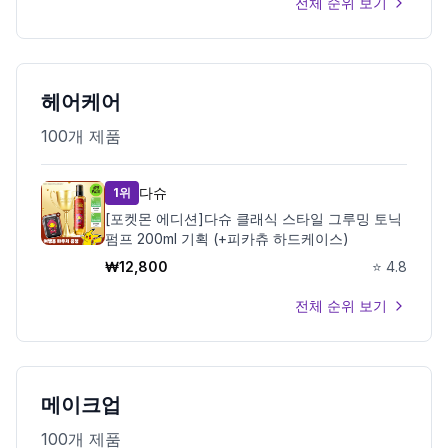
전체 순위 보기
헤어케어
100
개 제품
다슈
1위
[포켓몬 에디션]다슈 클래식 스타일 그루밍 토닉
펌프 200ml 기획 (+피카츄 하드케이스)
₩
12,800
⭐
4.8
전체 순위 보기
메이크업
100
개 제품