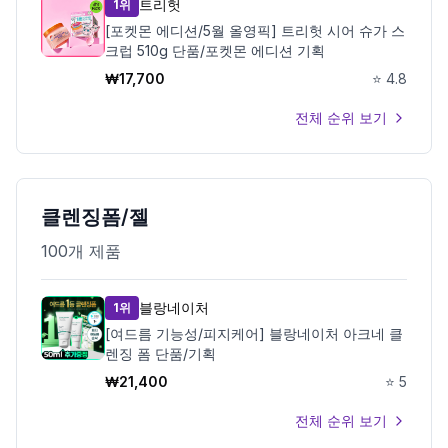
트리헛
1위
[포켓몬 에디션/5월 올영픽] 트리헛 시어 슈가 스
크럽 510g 단품/포켓몬 에디션 기획
₩
17,700
⭐
4.8
전체 순위 보기
클렌징폼/젤
100
개 제품
블랑네이처
1위
[여드름 기능성/피지케어] 블랑네이처 아크네 클
렌징 폼 단품/기획
₩
21,400
⭐
5
전체 순위 보기