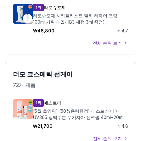
라로슈포제
1위
라로슈포제 시카플라스트 멀티 리페어 크림
100ml 기획 (+멜라B3 세럼 3ml 증정)
₩
46,800
⭐
4.7
전체 순위 보기
더모 코스메틱 선케어
72
개 제품
에스트라
1위
[5월 올영픽] (50%용량증정) 에스트라 더마
UV365 장벽수분 무기자차 선크림 40ml+20ml
₩
21,700
⭐
4.8
전체 순위 보기