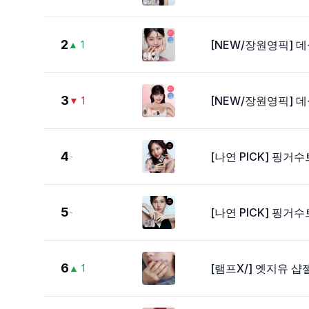
2
[NEW/장원영픽] 
▲
1
3
[NEW/장원영픽] 
▼
1
4
[나연 PICK] 핑거
-
5
[나연 PICK] 핑
-
6
[램프X/] 엣지유 샵
▲
1