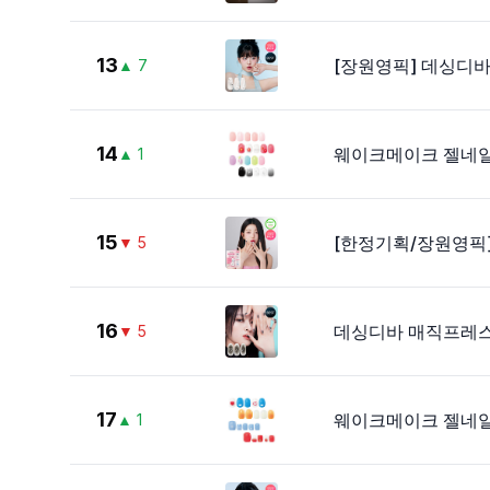
13
[장원영픽] 데싱디
▲
7
14
웨이크메이크 젤네일
▲
1
15
[한정기획/장원영픽]
▼
5
16
데싱디바 매직프레스
▼
5
17
웨이크메이크 젤네일
▲
1