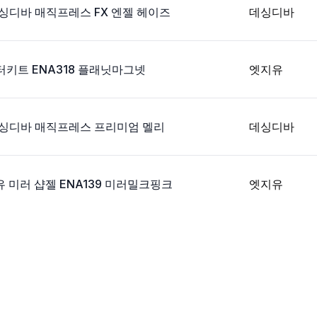
데싱디바 매직프레스 FX 엔젤 헤이즈
데싱디바
키트 ENA318 플래닛마그넷
엣지유
데싱디바 매직프레스 프리미엄 멜리
데싱디바
유 미러 샵젤 ENA139 미러밀크핑크
엣지유