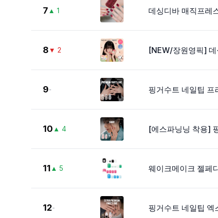
7
데싱디바 매직프레스
▲
1
8
[NEW/장원영픽] 
▼
2
9
핑거수트 네일팁 프리
-
10
[에스파닝닝 착용]
▲
4
11
웨이크메이크 젤페디
▲
5
12
핑거수트 네일팁 엑
-