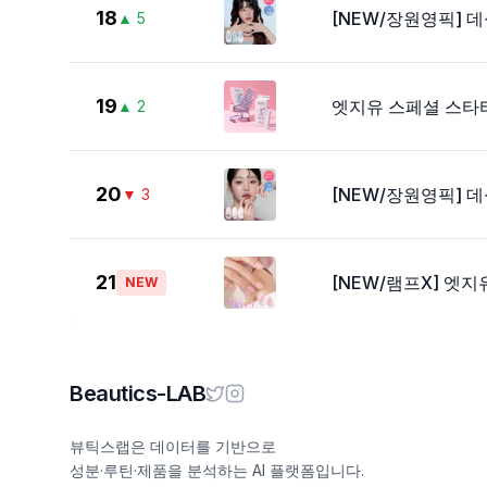
18
[NEW/장원영픽] 
▲
5
19
엣지유 스페셜 스타터
▲
2
20
[NEW/장원영픽] 
▼
3
21
[NEW/램프X] 엣지
NEW
Beautics-LAB
뷰틱스랩은 데이터를 기반으로
성분·루틴·제품을 분석하는 AI 플랫폼입니다.