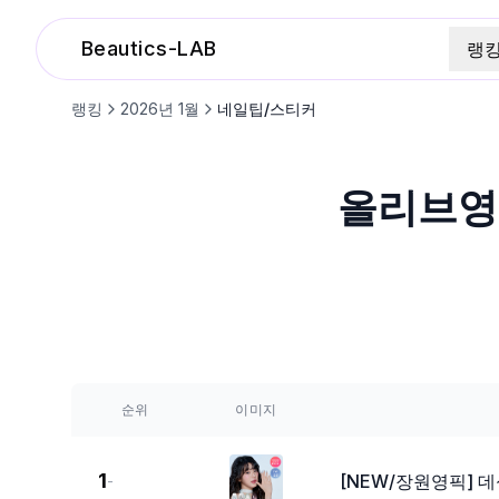
Beautics-LAB
랭
랭킹
2026
년
1
월
네일팁/스티커
올리브
순위
이미지
1
[NEW/장원영픽] 
-