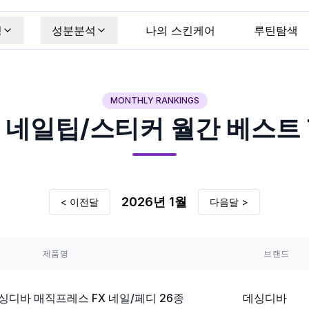
킹
성분분석
나의 스킨케어
루틴탐색
MONTHLY RANKINGS
영
네일팁/스티커
월간 베스트 T
2026
년
1
월
< 이전달
다음달 >
제품명
브랜드
데싱디바 매직프레스 FX 네일/페디 26종
데싱디바