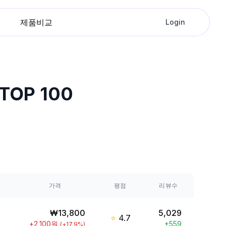
제품비교
Login
OP 100
가격
평점
리뷰수
₩
13,800
5,029
⭐
4.7
+
2,100
원
+
559
(
+
17.9
%)