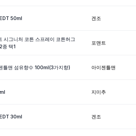
DT 50ml
겐조
맨트 시그니처 코튼 스프레이 코튼허그
포맨트
2종 택1
틀맨 섬유향수 100ml(3가지향)
아이젠틀맨
ml
지미추
DT 30ml
겐조