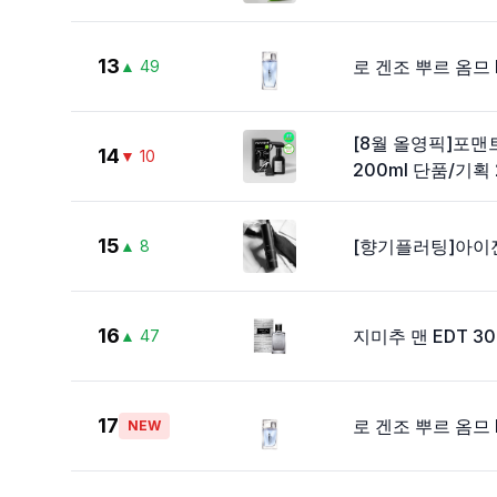
13
로 겐조 뿌르 옴므 E
▲
49
[8월 올영픽]포
14
▼
10
200ml 단품/기획 
15
[향기플러팅]아이젠
▲
8
16
지미추 맨 EDT 30
▲
47
17
로 겐조 뿌르 옴므 E
NEW