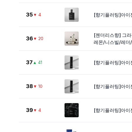
35
[향기플러팅]아이젠
▼
4
[젠더리스향] 그라펜
36
▼
20
레몬/니스빌/레더
37
[향기플러팅]아이젠
▲
41
38
[향기플러팅]아이젠
▼
10
39
[향기플러팅]아이젠
▼
4