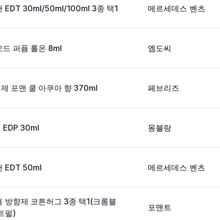
DT 30ml/50ml/100ml 3종 택1
메르세데스 벤츠
드 퍼퓸 롤온 8ml
엠도씨
 포맨 쿨 아쿠아 향 370ml
페브리즈
DP 30ml
몽블랑
EDT 50ml
메르세데스 벤츠
 방향제 코튼허그 3종 택1(크롬블
포맨트
트펄)