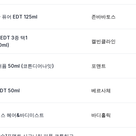
어 EDT 125ml
존바바토스
EDT 3종 택1
캘빈클라인
0ml)
퓸 50ml (코튼디어나잇)
포맨트
T 50ml
베르사체
리스 헤어&바디미스트
바디홀릭