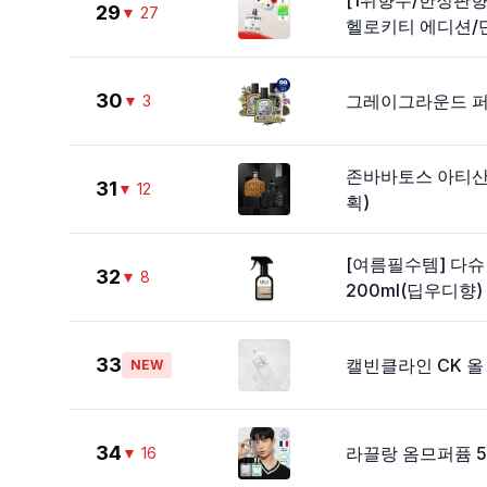
[1위향수/한정판
29
▼
27
헬로키티 에디션/단
30
그레이그라운드 퍼퓸
▼
3
존바바토스 아티산/
31
▼
12
획)
[여름필수템] 다
32
▼
8
200ml(딥우디향)
33
캘빈클라인 CK 올 E
NEW
34
라끌랑 옴므퍼퓸 50
▼
16