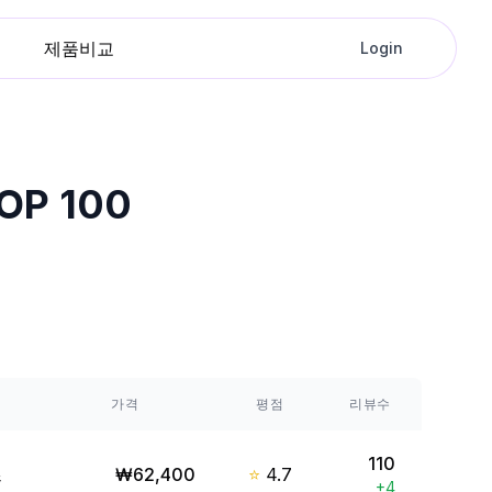
제품비교
Login
P 100
가격
평점
리뷰수
110
즈
₩
62,400
⭐
4.7
+
4