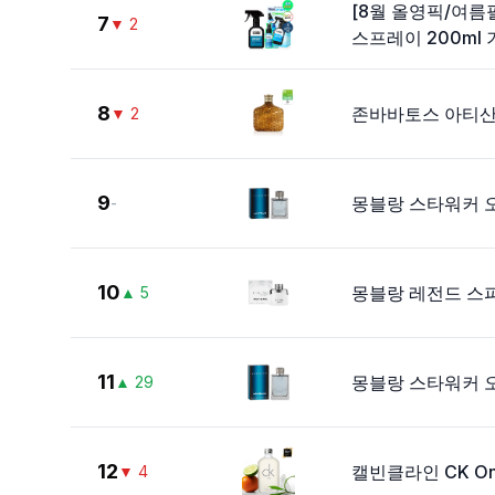
[8월 올영픽/여름
7
▼
2
스프레이 200ml
8
존바바토스 아티산 E
▼
2
9
몽블랑 스타워커 오
-
10
몽블랑 레전드 스피릿
▲
5
11
몽블랑 스타워커 오
▲
29
12
캘빈클라인 CK On
▼
4