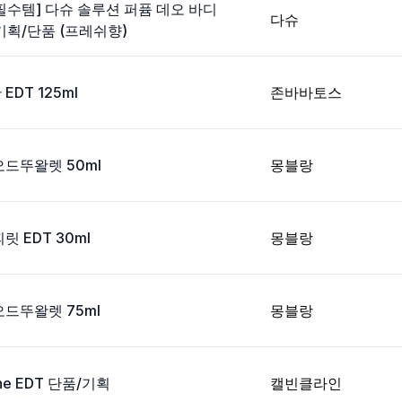
필수템] 다슈 솔루션 퍼퓸 데오 바디
다슈
 기획/단품 (프레쉬향)
DT 125ml
존바바토스
드뚜왈렛 50ml
몽블랑
 EDT 30ml
몽블랑
드뚜왈렛 75ml
몽블랑
e EDT 단품/기획
캘빈클라인