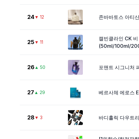
24
존바바토스 아티산 퓨
▼
12
캘빈클라인 CK 비 
25
▼
11
(50ml/100ml/20
26
포맨트 시그니처 퍼
▲
50
27
베르사체 에로스 ED
▲
29
28
바디홀릭 다우트
▼
3