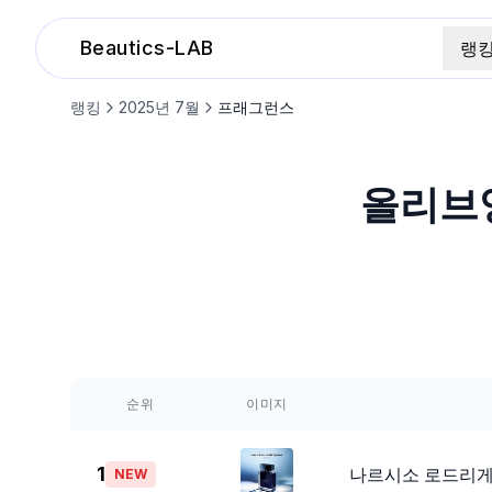
Beautics-LAB
랭
랭킹
2025
년
7
월
프래그런스
올리브
순위
이미지
1
나르시소 로드리게즈
NEW