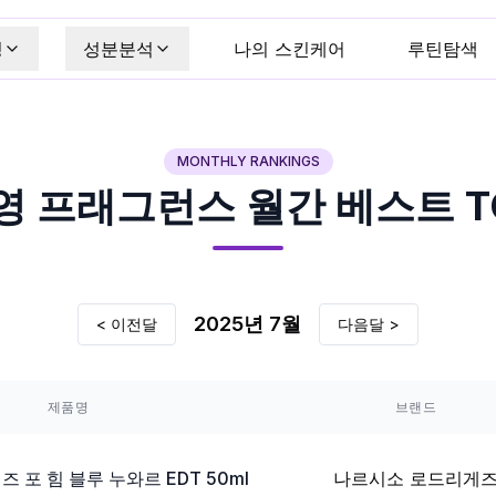
킹
성분분석
나의 스킨케어
루틴탐색
MONTHLY RANKINGS
영
프래그런스
월간 베스트 TO
2025
년
7
월
< 이전달
다음달 >
제품명
브랜드
 포 힘 블루 누와르 EDT 50ml
나르시소 로드리게