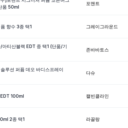
향수]포맨트 시그니처 퍼퓸 코튼허그
포맨트
품 50ml
 향수 3종 택1
그레이그라운드
아티산블랙 EDT 중 택1 (단품/기
존바바토스
슈 솔루션 퍼퓸 데오 바디스프레이
다슈
DT 100ml
캘빈클라인
ml 2종 택1
라끌랑