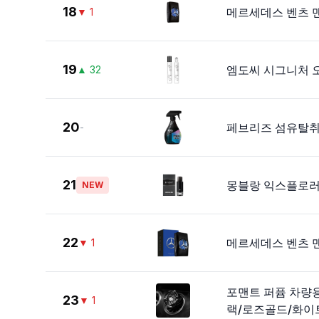
18
메르세데스 벤츠 맨 E
▼
1
19
엠도씨 시그니처 오
▲
32
20
페브리즈 섬유탈취제
-
21
몽블랑 익스플로러 E
NEW
22
메르세데스 벤츠 맨 
▼
1
포맨트 퍼퓸 차량용
23
▼
1
랙/로즈골드/화이