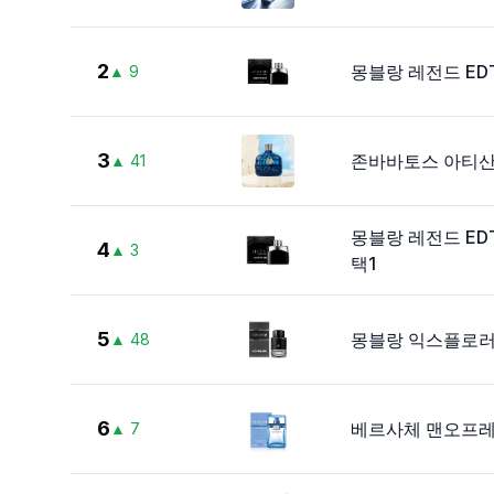
2
몽블랑 레전드 EDT
▲
9
3
존바바토스 아티산 블
▲
41
몽블랑 레전드 EDT 
4
▲
3
택1
5
몽블랑 익스플로러 ED
▲
48
6
베르사체 맨오프레쉬
▲
7