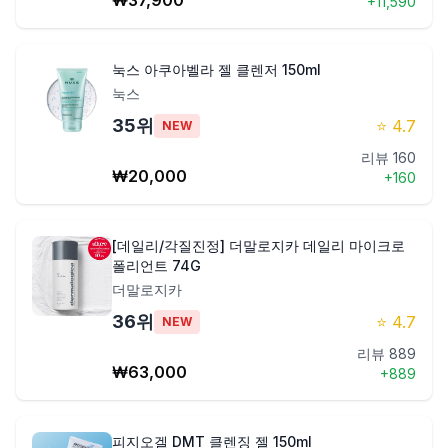
₩
37,900
+
11,590
눅스 아쿠아벨라 젤 클렌저 150ml
눅스
35
위
⭐
4.7
NEW
리뷰
160
₩
20,000
+
160
[데일리/각질진정] 더말로지카 데일리 마이크로
폴리언트 74G
더말로지카
36
위
⭐
4.7
NEW
리뷰
889
₩
63,000
+
889
피지오겔 DMT 클렌징 젤 150ml