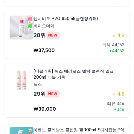
센시비오 H2O 850ml(클렌징워터)
바이오더마
28
위
⭐
4.9
NEW
리뷰
44,153
₩
37,500
+
44,153
[더블기획] 눅스 베리로즈 멜팅 클렌징 밀크
200ml 더블 기획
눅스
29
위
⭐
4.6
NEW
리뷰
349
₩
39,000
+
349
아벤느 클리낭스 클렌징 젤 100ml *피지잡는 *약