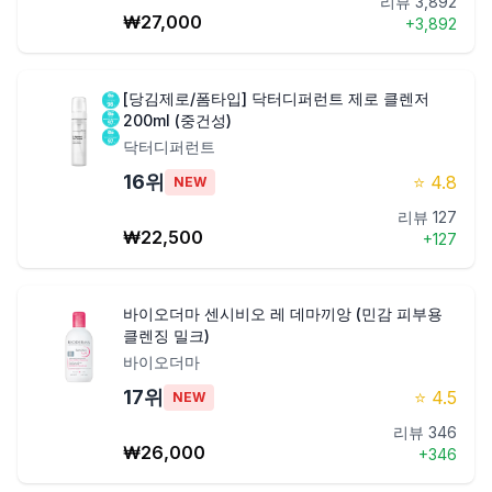
리뷰
3,892
₩
27,000
+
3,892
[당김제로/폼타입] 닥터디퍼런트 제로 클렌저
200ml (중건성)
닥터디퍼런트
16
위
⭐
4.8
NEW
리뷰
127
₩
22,500
+
127
바이오더마 센시비오 레 데마끼앙 (민감 피부용
클렌징 밀크)
바이오더마
17
위
⭐
4.5
NEW
리뷰
346
₩
26,000
+
346