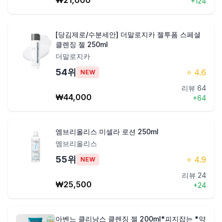
₩
21,000
+
124
[당김제로/수분세안] 더말로지카 젤투폼 스페셜
클렌징 젤 250ml
더말로지카
54
위
⭐
4.6
NEW
리뷰
64
₩
44,000
+
64
엠브리올리스 미셀라 로션 250ml
엠브리올리스
55
위
⭐
4.9
NEW
리뷰
24
₩
25,500
+
24
아벤느 클리낭스 클렌징 젤 200ml*피지잡는 *약