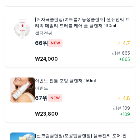
[저자극클렌징/여드름기능성클렌저] 셀퓨전씨 트
리악 데일리 트러블 케어 폼 클렌저 130ml
셀퓨전씨
66
위
⭐
4.7
NEW
리뷰
665
₩
24,000
+
665
아벤느 젠틀 포밍 클렌저 150ml
아벤느
67
위
⭐
4.8
NEW
리뷰
109
₩
23,800
+
109
[선크림클렌징/모공딥클렌징] 셀퓨전씨 포어 썬