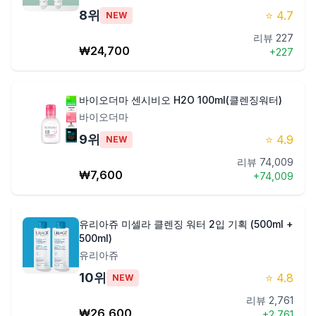
8
위
⭐
4.7
NEW
리뷰
227
₩
24,700
+
227
바이오더마 센시비오 H2O 100ml(클렌징워터)
바이오더마
9
위
⭐
4.9
NEW
리뷰
74,009
₩
7,600
+
74,009
유리아쥬 미셀라 클렌징 워터 2입 기획 (500ml +
500ml)
유리아쥬
10
위
⭐
4.8
NEW
리뷰
2,761
₩
26,600
+
2,761