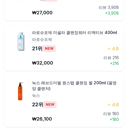
리뷰
3,908
₩
27,000
+
3,908
라로슈포제 미셀라 클렌징워터 리액티브 400ml
라로슈포제
21
위
⭐
4.8
NEW
리뷰
216
₩
32,000
+
216
눅스 레브드미엘 원스텝 클렌징 젤 200ml (꿀영
양 클렌저)
눅스
22
위
⭐
4.6
NEW
리뷰
180
₩
26,100
+
180