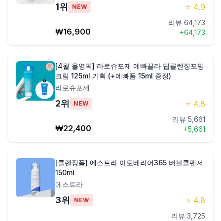
1
위
⭐
4.9
NEW
제품비교
리뷰
64,173
₩
16,900
+
64,173
Login
[4월 올영픽] 라로슈포제 에빠끌라 딥클렌징포밍
크림 125ml 기획 (+에빠폼 15ml 증정)
라로슈포제
2
위
⭐
4.8
NEW
리뷰
5,661
₩
22,400
+
5,661
[클렌징폼] 에스트라 아토베리어365 버블클렌저
150ml
에스트라
3
위
⭐
4.8
NEW
리뷰
3,725