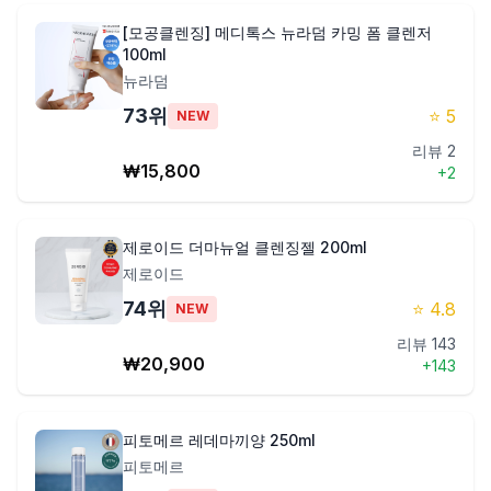
[모공클렌징] 메디톡스 뉴라덤 카밍 폼 클렌저
100ml
뉴라덤
73
위
⭐
5
NEW
리뷰
2
₩
15,800
+
2
제로이드 더마뉴얼 클렌징젤 200ml
제로이드
74
위
⭐
4.8
NEW
리뷰
143
₩
20,900
+
143
피토메르 레데마끼양 250ml
피토메르