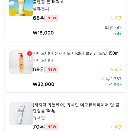
클렌징 폼 150ml
셀퓨전씨
68
위
⭐
4.7
NEW
리뷰
282
₩
18,000
+
282
바이오더마 센시비오 미셀라 클렌징 오일 150ml
바이오더마
69
위
⭐
4.7
NEW
리뷰
1,667
₩
32,000
+
1,667
[저자극 유분케어] 유세린 더모퓨리파이어 딥 클
렌징폼 150g
유세린
70
위
⭐
4.7
NEW