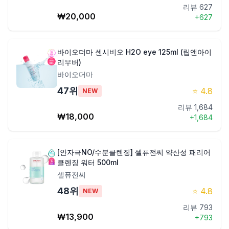
리뷰
627
₩
20,000
+
627
바이오더마 센시비오 H2O eye 125ml (립앤아이
리무버)
바이오더마
47
위
⭐
4.8
NEW
리뷰
1,684
₩
18,000
+
1,684
[안자극NO/수분클렌징] 셀퓨전씨 약산성 패리어
클렌징 워터 500ml
셀퓨전씨
48
위
⭐
4.8
NEW
리뷰
793
₩
13,900
+
793