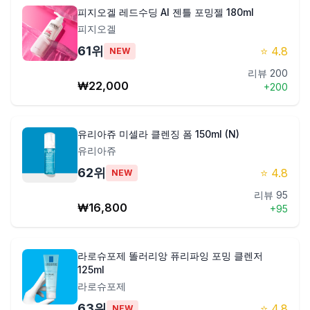
피지오겔 레드수딩 AI 젠틀 포밍젤 180ml
피지오겔
61
위
⭐
4.8
NEW
리뷰
200
₩
22,000
+
200
유리아쥬 미셀라 클렌징 폼 150ml (N)
유리아쥬
62
위
⭐
4.8
NEW
리뷰
95
₩
16,800
+
95
라로슈포제 똘러리앙 퓨리파잉 포밍 클렌저
125ml
라로슈포제
63
위
⭐
4.8
NEW