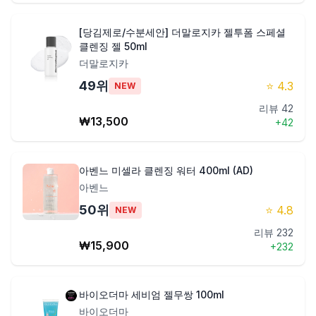
[당김제로/수분세안] 더말로지카 젤투폼 스페셜
클렌징 젤 50ml
더말로지카
49
위
⭐
4.3
NEW
리뷰
42
₩
13,500
+
42
아벤느 미셀라 클렌징 워터 400ml (AD)
아벤느
50
위
⭐
4.8
NEW
리뷰
232
₩
15,900
+
232
바이오더마 세비엄 젤무쌍 100ml
바이오더마