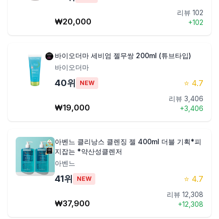
리뷰
102
₩
20,000
+
102
바이오더마 세비엄 젤무쌍 200ml (튜브타입)
바이오더마
40
위
⭐
4.7
NEW
리뷰
3,406
₩
19,000
+
3,406
아벤느 클리낭스 클렌징 젤 400ml 더블 기획*피
지잡는 *약산성클렌저
아벤느
41
위
⭐
4.7
NEW
리뷰
12,308
₩
37,900
+
12,308