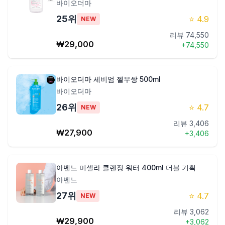
바이오더마
25
위
⭐
4.9
NEW
리뷰
74,550
₩
29,000
+
74,550
바이오더마 세비엄 젤무쌍 500ml
바이오더마
26
위
⭐
4.7
NEW
리뷰
3,406
₩
27,900
+
3,406
아벤느 미셀라 클렌징 워터 400ml 더블 기획
아벤느
27
위
⭐
4.7
NEW
리뷰
3,062
₩
29,900
+
3,062