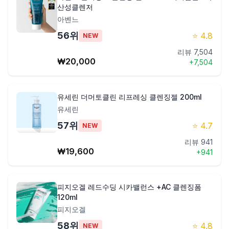
산성클렌저
아벤느
56
위
⭐
4.8
NEW
리뷰
7,504
₩
20,000
+
7,504
유세린 더머토클린 리프레싱 클렌징젤 200ml
유세린
57
위
⭐
4.7
NEW
리뷰
941
₩
19,600
+
941
피지오겔 레드수딩 시카밸런스 +AC 클렌징폼
120ml
피지오겔
58
위
⭐
4.8
NEW