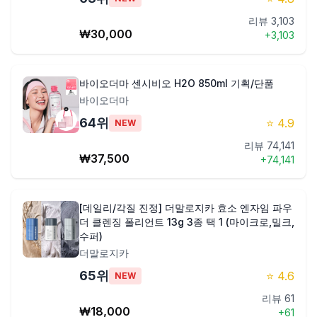
리뷰
3,103
₩
30,000
+
3,103
바이오더마 센시비오 H2O 850ml 기획/단품
바이오더마
64
위
⭐
4.9
NEW
리뷰
74,141
₩
37,500
+
74,141
[데일리/각질 진정] 더말로지카 효소 엔자임 파우
더 클렌징 폴리언트 13g 3종 택 1 (마이크로,밀크,
수퍼)
더말로지카
65
위
⭐
4.6
NEW
리뷰
61
₩
18,000
+
61