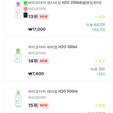
바이오더마 센시비오 H2O 250ml(클렌징워터)
바이오더마
13
위
⭐
4.9
NEW
리뷰
64,174
₩
17,000
+
64,174
바이오더마 세비엄 H2O 100ml
바이오더마
14
위
⭐
4.7
NEW
리뷰
250
₩
7,600
+
250
바이오더마 세비엄 H2O 500ml
바이오더마
15
위
⭐
4.8
NEW