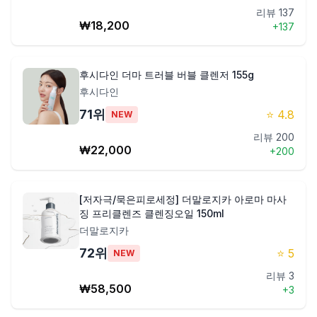
리뷰
137
₩
18,200
+
137
후시다인 더마 트러블 버블 클렌저 155g
후시다인
71
위
⭐
4.8
NEW
리뷰
200
₩
22,000
+
200
[저자극/묵은피로세정] 더말로지카 아로마 마사
징 프리클렌즈 클렌징오일 150ml
더말로지카
72
위
⭐
5
NEW
리뷰
3
₩
58,500
+
3