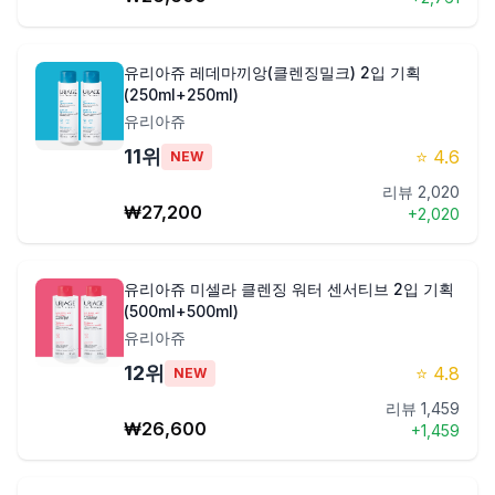
유리아쥬 레데마끼앙(클렌징밀크) 2입 기획
(250ml+250ml)
유리아쥬
11
위
⭐
4.6
NEW
리뷰
2,020
₩
27,200
+
2,020
유리아쥬 미셀라 클렌징 워터 센서티브 2입 기획
(500ml+500ml)
유리아쥬
12
위
⭐
4.8
NEW
리뷰
1,459
₩
26,600
+
1,459