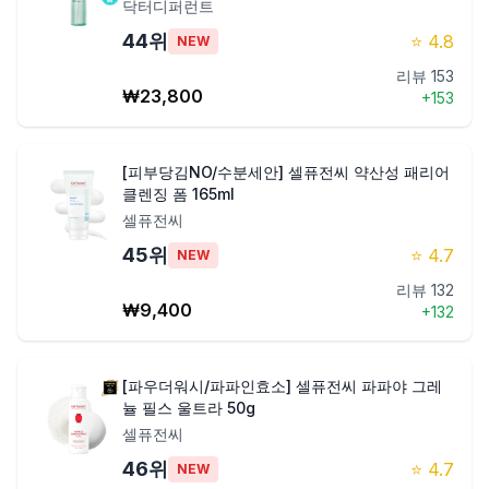
닥터디퍼런트
44
위
⭐
4.8
NEW
리뷰
153
₩
23,800
+
153
[피부당김NO/수분세안] 셀퓨전씨 약산성 패리어
클렌징 폼 165ml
셀퓨전씨
45
위
⭐
4.7
NEW
리뷰
132
₩
9,400
+
132
[파우더워시/파파인효소] 셀퓨전씨 파파야 그레
뉼 필스 울트라 50g
셀퓨전씨
46
위
⭐
4.7
NEW