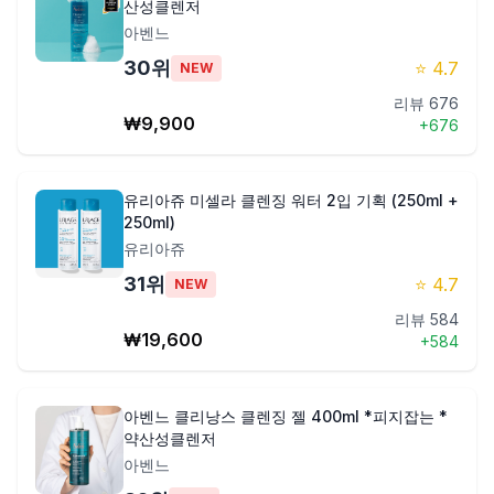
산성클렌저
아벤느
30
위
⭐
4.7
NEW
리뷰
676
₩
9,900
+
676
유리아쥬 미셀라 클렌징 워터 2입 기획 (250ml +
250ml)
유리아쥬
31
위
⭐
4.7
NEW
리뷰
584
₩
19,600
+
584
아벤느 클리낭스 클렌징 젤 400ml *피지잡는 *
약산성클렌저
아벤느