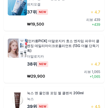
피지오겔
37
위
⭐
4.7
NEW
리뷰
439
₩
19,500
+
439
[민카롱PICK] 더말로지카 효소 엔자임 파우더 클
렌징 데일리마이크로폴리언트 (13G 더블 단독기
획)
더말로지카
38
위
⭐
4.7
NEW
리뷰
1,065
₩
29,900
+
1,065
눅스 맨 올인원 포밍 젤 클렌저 200ml
눅스
39
위
⭐
4.5
NEW