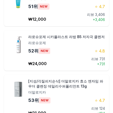
51
위
⭐
4.7
NEW
리뷰
3,406
₩
12,000
+
3,406
라로슈포제 시카플라스트 라방 B5 저자극 클렌저
라로슈포제
52
위
⭐
4.8
NEW
리뷰
731
₩
24,000
+
731
[지성/각질피지순삭] 더말로지카 효소 엔자임 파
우더 클렌징 데일리수퍼폴리언트 13g
더말로지카
53
위
⭐
4.7
NEW
리뷰
124