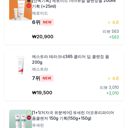
[단독기획] 제로이드 더마뉴얼 클렌징젤 200ml
기획 (+25ml)
제로이드
6
위
⭐
4.8
NEW
리뷰
563
₩
20,900
+
563
에스트라 테라크네365 클리어 딥 클렌징 폼
200g
에스트라
7
위
⭐
4.8
NEW
리뷰
3,010
₩
19,500
+
3,010
[1+1/저자극 유분케어] 유세린 더모퓨리파이어
폼클렌저 150g 기획(150g+150g)
유세린