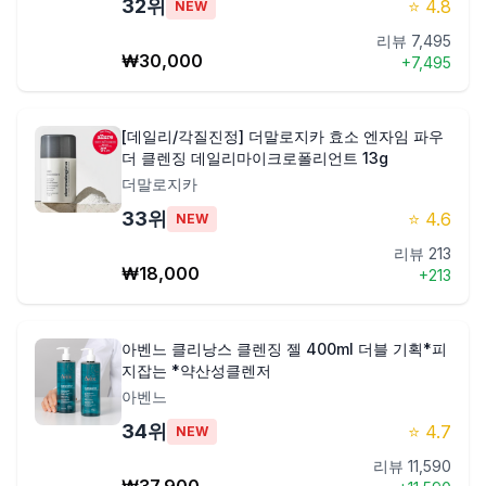
32
위
⭐
4.8
NEW
리뷰
7,495
₩
30,000
+
7,495
[데일리/각질진정] 더말로지카 효소 엔자임 파우
더 클렌징 데일리마이크로폴리언트 13g
더말로지카
33
위
⭐
4.6
NEW
리뷰
213
₩
18,000
+
213
아벤느 클리낭스 클렌징 젤 400ml 더블 기획*피
지잡는 *약산성클렌저
아벤느
34
위
⭐
4.7
NEW
리뷰
11,590