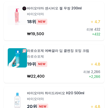
바이오더마 센시비오 젤 무쌍 200ml
바이오더마
18
위
⭐
4.7
NEW
리뷰
432
₩
19,500
+
432
라로슈포제 에빠끌라 딥 클렌징 포밍 크림
라로슈포제
19
위
⭐
4.8
NEW
리뷰
2,286
₩
22,400
+
2,286
바이오더마 하이드라비오 H2O 500ml
바이오더마
20
위
⭐
4.8
NEW