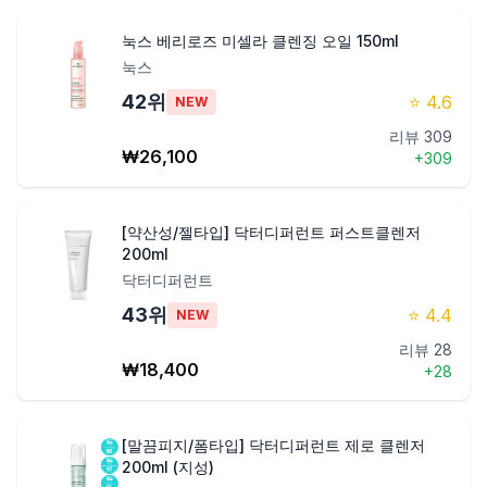
눅스 베리로즈 미셀라 클렌징 오일 150ml
눅스
42
위
⭐
4.6
NEW
리뷰
309
₩
26,100
+
309
[약산성/젤타입] 닥터디퍼런트 퍼스트클렌저
200ml
닥터디퍼런트
43
위
⭐
4.4
NEW
리뷰
28
₩
18,400
+
28
[말끔피지/폼타입] 닥터디퍼런트 제로 클렌저
200ml (지성)