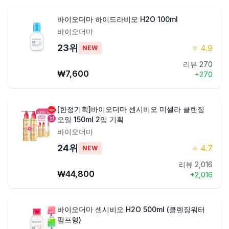
바이오더마 하이드라비오 H2O 100ml
바이오더마
23
위
⭐
4.9
NEW
리뷰
270
₩
7,600
+
270
[한정기획]바이오더마 센시비오 미셀라 클렌징
오일 150ml 2입 기획
바이오더마
24
위
⭐
4.7
NEW
리뷰
2,016
₩
44,800
+
2,016
바이오더마 센시비오 H2O 500ml (클렌징워터
펌프형)