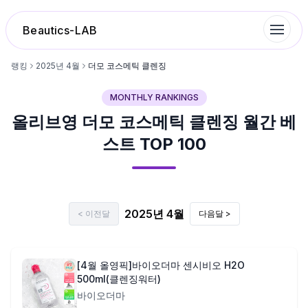
Beautics-LAB
랭킹
2025
년
4
월
더모 코스메틱 클렌징
MONTHLY RANKINGS
랭킹
올리브영
더모 코스메틱 클렌징
월간 베
성분분석
스트 TOP 100
나의 스킨케어
2025
년
4
월
< 이전달
다음달 >
대화 이력
찜 목록
[4월 올영픽]바이오더마 센시비오 H2O
500ml(클렌징워터)
바이오더마
루틴탐색