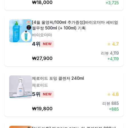
₩
18,000
+
3,725
[4월 올영픽/100ml 추가증정]바이오더마 세비엄
젤무쌍 500ml (+ 100ml) 기획
바이오더마
4
위
⭐
4.7
NEW
리뷰
4,119
₩
27,900
+
4,119
제로이드 포밍 클렌저 240ml
제로이드
5
위
⭐
4.8
NEW
리뷰
885
₩
19,800
+
885