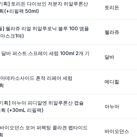
기획] 토리든 다이브인 저분자 히알루론산
토리든
획(+리필팩 50ml)
플] 웰라쥬 리얼 히알루로닉 블루 100 앰플
웰라쥬
(+마스크1매)
] 달바 퍼스트 스프레이 세럼 100ml 2개 기
달바
디힐 마데카소사이드 흔적 리페어 세럼
메디힐
기획
독기획] 아누아 피디알엔 히알루론산 캡슐
아누아
기획 (+30mL 리필팩)
+1] 바이오던스 포어 퍼펙팅 콜라겐 펩타이드
바이오던스
기획