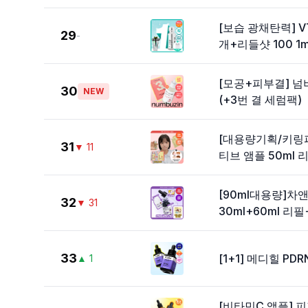
[보습 광채탄력] VT
29
-
개+리들샷 100 1m
[모공+피부결] 넘
30
NEW
(+3번 결 세럼팩)
[대용량기획/키링
31
▼
11
티브 앰플 50ml
[90ml대용량]차
32
▼
31
30ml+60ml 
33
[1+1] 메디힐 PD
▲
1
[비타민C 앰플] 