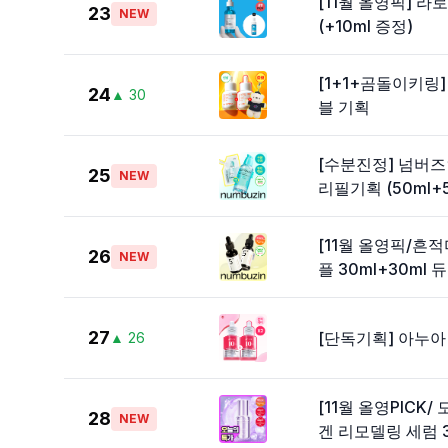
[11월 올영픽] 라
23
NEW
(+10ml 증정)
[1+1+곰돌이키링]
24
▲
30
블 기획
[수분진정] 넘버즈
25
NEW
리필기획 (50ml+5
[11월 올영픽/흔
26
NEW
플 30ml+30ml
27
[단독기획] 아누아 
▲
26
[11월 올영PICK
28
NEW
겐 리모델링 세럼 3