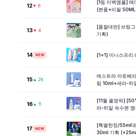
[1등 미백앰플] 메
12
▼
6
(본품+리필 50M
[품절대란] 브링그
13
▼
4
기획)
14
[1+1] 이니스프리
NEW
에스트라 아토베리어
15
▲
28
림 10ml+세라-히알
[11월 올영픽] [
16
▲
11
라-히알 속수분 앰플 
[특별한정/55ml
17
NEW
30ml 기획 (+25m