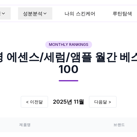
킹
성분분석
나의 스킨케어
루틴탐색
MONTHLY RANKINGS
영
에센스/세럼/앰플
월간 베스
100
2025
년
11
월
< 이전달
다음달 >
제품명
브랜드