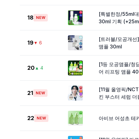
[특별한정/55ml
18
NEW
30ml 기획 (+25m
[트러블/모공개선]
19
▼
6
앰플 30ml
[1등 모공앰플/청
20
▲
4
어 리프팅 앰플 4
[11월 올영픽/NC
21
NEW
킨 부스터 세럼 더
22
아비브 어성초 테카
NEW