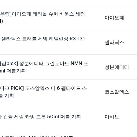
대용량]아이오페 레티놀 슈퍼 바운스 세럼
아이오페
l)
 셀라딕스 트러블 세범 리밸런싱 RX 131
셀라딕스
담샵pick] 성분에디터 그린토마토 NMN 포
성분에디터
0ml 더블기획
T마크 PICK] 코스알엑스 더 6 펩타이드 스
코스알엑스
블 기획
 캡슐 세럼 카밍 드롭 50ml 더블 기획
아비브