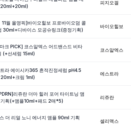
피지오겔
20ml+20ml)
| 11월 올영픽]바이오힐보 프로바이오덤 콜
바이오힐보
 30ml+디바이스 모공슈링크(증정기획)
T마크 PICK] 코스알엑스 어드밴스드 비타
코스알엑스
 (+선세럼 15ml)
스트라 에이시카365 흔적진정세럼 pH4.5
에스트라
20ml+크림 1ml)
공PDRN]리쥬란 더마 힐러 포어 타이트닝 앰
리쥬란
 기획(+앰플10ml+패드 2매*5)
스 더 리얼 노니 에너지 앰플 90ml 기획
셀리맥스