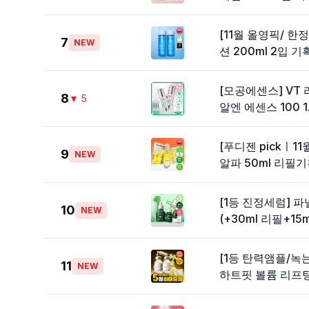
[11월 올영픽/ 
7
NEW
션 200ml 2입 기
[모공에센스] VT 
8
▼
5
알엔 에센스 100 1.
[푸디젠 pickㅣ
9
NEW
알파 50ml 리필기획
[1등 진정세럼] 파
10
NEW
(+30ml 리필+15m
[1등 탄력앰플/녹
11
NEW
하트핏 볼륨 리프팅