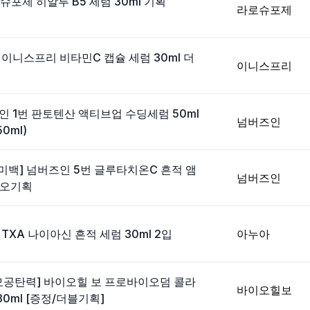
로슈포제 히알루 B5 세럼 30ml 기획
라로슈포제
 이니스프리 비타민C 캡슐 세럼 30ml 더
이니스프리
인 1번 판토텐산 액티브업 수딩세럼 50ml
넘버즈인
0ml)
적미백] 넘버즈인 5번 글루타치온C 흔적 앰
넘버즈인
 듀오기획
TXA 나이아신 흔적 세럼 30ml 2입
아누아
/ 모공탄력] 바이오힐 보 프로바이오덤 콜라
바이오힐보
0ml [증정/더블기획]