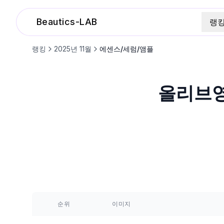
Beautics-LAB
랭
랭킹
2025
년
11
월
에센스/세럼/앰플
올리브
순위
이미지