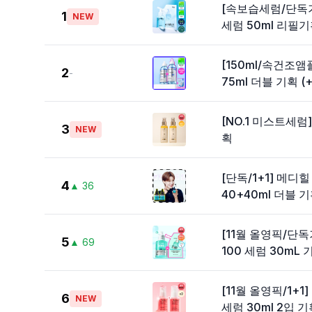
[속보습세럼/단독
1
NEW
세럼 50ml 리필기
[150ml/속건조앰
2
-
75ml 더블 기획 
[NO.1 미스트세럼
3
NEW
획
[단독/1+1] 메
4
▲
36
40+40ml 더블 
[11월 올영픽/단
5
▲
69
100 세럼 30mL 
[11월 올영픽/1
6
NEW
세럼 30ml 2입 