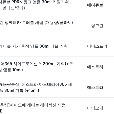
디큐브 PDRN 핑크 앰플 30ml 리필기획
메디큐브
L+겔패드*2매)
린 징크테카 트러블 세럼 (대용량/콜라보/
브링그린
 레티놀 시카 흔적 앰플 30ml 더블 기획
이니스프리
365 하이드로에센스 200ml 기획(+크
에스트라
 앰플 10ml)
50%용량증정] 에스트라 아토베리어365 세
에스트라
30ml 기획 (+15ml)
대용량]아이오페 레티놀 레티젝션 세럼
아이오페
l)