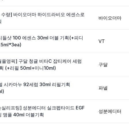
한정 수량] 바이오더마 하이드라비오 에센스로
바이오더마
획
리들샷 100 에센스 30ml 더블 기획(+피디
VT
5ml*3ea)
11월올영픽] 구달 청귤 비타C 잡티케어 세럼
구달
 (+리필 50ml+미니10ml)
넬 시카마누 92세럼 30ml 리필기획
파넬
l)
는실리프팅] 성분에디터 실크펩타이드 EGF
성분에디터
 앰플 40ml 더블기획