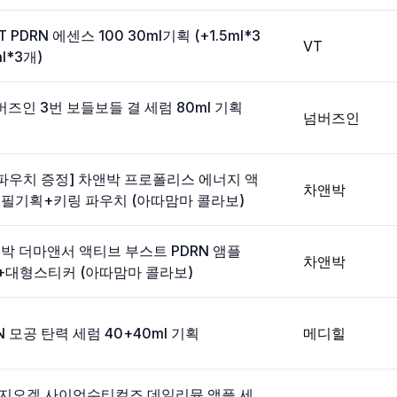
 PDRN 에센스 100 30ml기획 (+1.5ml*3
VT
l*3개)
버즈인 3번 보들보들 결 세럼 80ml 기획
넘버즈인
파우치 증정] 차앤박 프로폴리스 에너지 액
차앤박
 리필기획+키링 파우치 (아따맘마 콜라보)
앤박 더마앤서 액티브 부스트 PDRN 앰플
차앤박
리필+대형스티커 (아따맘마 콜라보)
RN 모공 탄력 세럼 40+40ml 기획
메디힐
피지오겔 사이언수티컬즈 데일리뮨 앰플 세