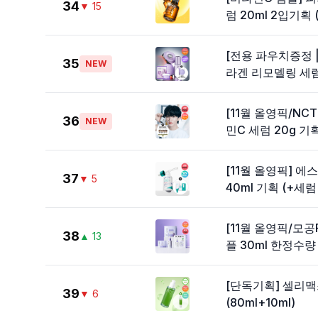
34
▼
15
럼 20ml 2입기획 (
[전용 파우치증정 
35
NEW
라겐 리모델링 세럼
[11월 올영픽/NC
36
NEW
민C 세럼 20g 기획
[11월 올영픽] 에
37
▼
5
40ml 기획 (+세럼 
[11월 올영픽/모
38
▲
13
플 30ml 한정수량
[단독기획] 셀리맥
39
▼
6
(80ml+10ml)