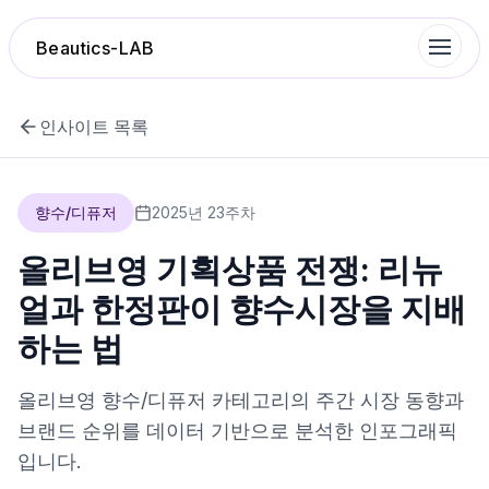
Beautics-LAB
인사이트 목록
랭킹
향수/디퓨저
2025
년
23
주차
성분분석
올리브영 기획상품 전쟁: 리뉴
나의 스킨케어
얼과 한정판이 향수시장을 지배
하는 법
대화 이력
올리브영
향수/디퓨저
카테고리의 주간 시장 동향과
찜 목록
브랜드 순위를 데이터 기반으로 분석한 인포그래픽
입니다.
루틴탐색