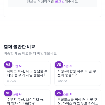
댓글을 작성하려면
로그인
해주세요.
함께 볼만한 비교
비슷한 제품 비교를 더 확인해보세요
+
2
+
3
VS
VS
뷰틱스랩 AI
뷰틱스랩 AI
다이소 픽서, 태그·정샘물·투
지성~복합성 피부, 어떤 쿠
에딧 중 뭐가 제일 좋을까?
션이 좋을까?
0
0
0
0
+
1
VS
VS
뷰틱스랩 AI
뷰틱스랩 AI
수부지 쿠션, 브이디엘 vs
투쿨포스쿨 픽싱 커버 핏 쿠
퓌 뭐가 더 나을까?
션, 다이소 태그 누드 라이트