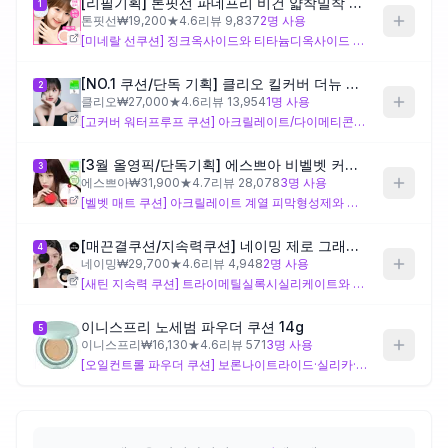
[리필기획] 톤핏선 파데프리 비건 얇착밀착 선쿠션 2종 택1(핑베톤업/베베톤업) SPF50+ PA++++
1
톤핏선
₩
19,200
★
4.6
리뷰
9,837
2
명 사용
[미네랄 선쿠션] 징크옥사이드와 티타늄디옥사이드 기반의 물리적 UV 차단 시스템에 트라이메틸실록시실리케이트가 더해져 SPF50+ PA++++의 선크림 역할과 워터레지스턴트 설계가 동시에 읽히는 구성이에요. 다만 '파데프리' 콘셉트로 커버보다는 톤업 마감에 초점이 맞춰져 있어, 묻어남 방지보다 커버력을 우선시하는 분께는 아쉬울 수 있어요.
제품비교
[NO.1 쿠션/단독 기획] 클리오 킬커버 더뉴 파운웨어 쿠션
2
클리오
₩
27,000
★
4.6
리뷰
13,954
1
명 사용
Login
[고커버 워터프루프 쿠션] 아크릴레이트/다이메티콘코폴리머 피막형성제와 실리카·폴리메틸실세스퀴옥세인 조합으로, 밀착 지속력과 묻어남 방지에 중점을 둔 성분 구성이에요. 화학적 자외선 차단제(에칠헥실메톡시신나메이트, 에칠헥실살리실레이트)가 포함되어 있어 민감성 피부라면 사전에 확인이 필요하고, 실리콘 함량이 높아 가벼운 질감보다는 밀착감 위주의 마감으로 읽혀요.
[3월 올영픽/단독기획] 에스쁘아 비벨벳 커버쿠션 SPF42 PA++ (리필+컨실러 동일홋수 증정)
3
에스쁘아
₩
31,900
★
4.7
리뷰
28,078
3
명 사용
[벨벳 매트 쿠션] 아크릴레이트 계열 피막형성제와 비닐다이메티콘/메티콘실세스퀴옥세인크로스폴리머 조합으로 벨벳감 마감과 밀착 지속력을 설계 의도로 읽을 수 있어요. 단, SPF42 PA++로 이번 비교군 중 자외선 차단 스펙이 가장 낮아, 선크림 역할까지 기대한다면 기대치와 다를 수 있어요.
[매끈결쿠션/지속력쿠션] 네이밍 제로 그래비티 커버 업 쿠션 기획(본품+리필)
4
네이밍
₩
29,700
★
4.6
리뷰
4,948
2
명 사용
[새틴 지속력 쿠션] 트라이메틸실록시실리케이트와 다이페닐실록시페닐트라이메티콘 조합으로 워터레지스턴트 설계와 가벼운 새틴 마감이 읽히는 구성이에요. 제품명에 SPF 수치가 별도 표기되어 있지 않아 자외선 차단 수준을 구매 전 상세 페이지에서 직접 확인해보는 것이 좋아요.
이니스프리 노세범 파우더 쿠션 14g
5
이니스프리
₩
16,130
★
4.6
리뷰
571
3
명 사용
[오일컨트롤 파우더 쿠션] 보론나이트라이드·실리카·다중 휘발성 실리콘 베이스 조합으로 피지 흡착과 보송한 파우더 마감에 특화된 설계이며, 트라이메틸실록시실리케이트로 어느 정도의 물 저항성이 기대돼요. 다만 강한 피막형성 폴리머가 없어 워터프루프 지속력보다는 오일컨트롤에 초점이 맞춰진 제품으로, 묻어남 방지보다 지성·복합성 피부의 마감 유지에 더 적합한 구성이에요.