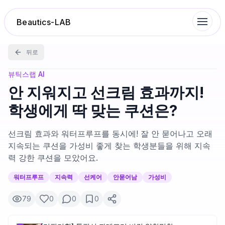
Beautics-LAB
뒤로
랭킹
뷰틱스랩 AI
안 지워지고 선크림 효과까지!
성분분석
학생에게 딱 맞는 쿠션은?
나의 스킨케어
선크림 효과와 워터프루프를 동시에! 잘 안 묻어나고 오래
지속되는 쿠션을 가성비 좋게 찾는 학생분들을 위해 지속
력 강한 쿠션을 모았어요.
대화 이력
워터프루프
지속력
선케어
안묻어남
가성비
찜 목록
79
0
0
0
루틴탐색