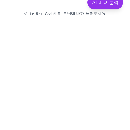
AI 비교 분석
로그인하고 AI에게 이 루틴에 대해 물어보세요.
Beautics-LAB
뷰틱스랩은 데이터를 기반으로
성분·루틴·제품을 분석하는 AI 플랫폼입니다.
소개
·
블로그
·
유해논란성분
·
MCP 사용
웹스팩토리
대표: 김민지
사업자등록번호: 381-17-02749
통신판매업신고: 2025-대구수성구-0828
주소: 대구광역시 수성구 수성로 367-2
이메일:
beauticslab@gmail.com