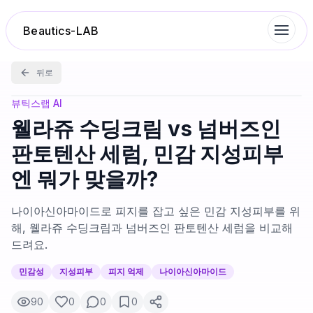
Beautics-LAB
뒤로
랭킹
뷰틱스랩 AI
웰라쥬 수딩크림 vs 넘버즈인
성분분석
판토텐산 세럼, 민감 지성피부
엔 뭐가 맞을까?
나의 스킨케어
나이아신아마이드로 피지를 잡고 싶은 민감 지성피부를 위
대화 이력
해, 웰라쥬 수딩크림과 넘버즈인 판토텐산 세럼을 비교해
드려요.
찜 목록
민감성
지성피부
피지 억제
나이아신아마이드
90
0
0
0
루틴탐색