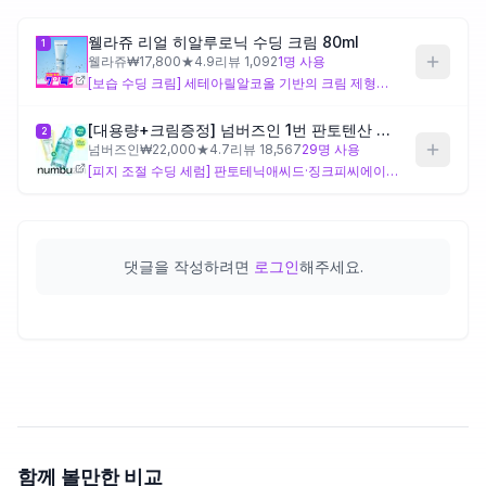
웰라쥬 리얼 히알루로닉 수딩 크림 80ml
1
제품비교
웰라쥬
₩
17,800
★
4.9
리뷰
1,092
1
명 사용
[보습 수딩 크림] 세테아릴알코올 기반의 크림 제형으로, 아데노신·소듐하이알루로네이트크로스폴리머·아미노산 복합체(글라이신·세린·히스티딘) 등 보습·피부 장벽 강화에 초점을 맞춘 설계예요. 나이아신아마이드가 함유되어 있으나 제형 자체가 크림이라 유분감이 있어 지성·피지 고민이 심한 분께는 무거울 수 있으니 주의가 필요해요.
Login
[대용량+크림증정] 넘버즈인 1번 판토텐산 수딩세럼 80ml 기획 (+크림 15ml)
2
넘버즈인
₩
22,000
★
4.7
리뷰
18,567
29
명 사용
[피지 조절 수딩 세럼] 판토테닉애씨드·징크피씨에이 등 피지 조절을 겨냥한 성분과 약모밀·병풀·감초·흰버드나무껍질 등 다수의 진정 식물 추출물을 갖춘 세럼 제형으로, 민감 지성피부의 피지·트러블 고민에 맞게 설계된 편이에요. 다만 성분 수가 많아 복합 성분에 민감한 피부라면 초기 피부 반응을 확인하며 사용하는 것이 좋아요.
댓글을 작성하려면
로그인
해주세요.
함께 볼만한 비교