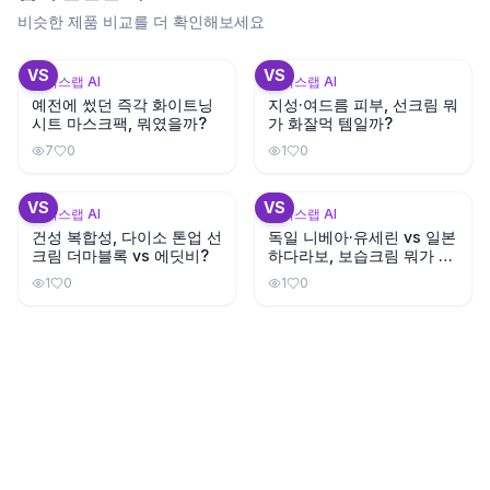
비슷한 제품 비교를 더 확인해보세요
+
3
+
2
VS
VS
뷰틱스랩 AI
뷰틱스랩 AI
예전에 썼던 즉각 화이트닝
지성·여드름 피부, 선크림 뭐
시트 마스크팩, 뭐였을까?
가 화잘먹 템일까?
7
0
1
0
+
3
VS
VS
뷰틱스랩 AI
뷰틱스랩 AI
건성 복합성, 다이소 톤업 선
독일 니베아·유세린 vs 일본
크림 더마블록 vs 에딧비?
하다라보, 보습크림 뭐가 좋
을까?
1
0
1
0