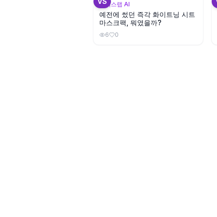
VS
뷰틱스랩 AI
예전에 썼던 즉각 화이트닝 시트
마스크팩, 뭐였을까?
6
0