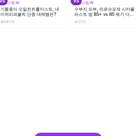
VS
VS
뷰틱스랩 AI
뷰틱스랩 AI
기름종이 오일컨트롤미스트, 네
수부지 피부, 라로슈포제 시카플
이처리퍼블릭 단종 대체템은?
라스트 밤 B5+ vs B5 뭐가 다를
까?
58
0
1
0