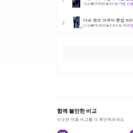
1
다슈
₩
17,690
★
5
리뷰
1
1
명 사
다슈 맨즈 아쿠아 톤업 비비
2
다슈
₩
14,800
★
4.9
리뷰
104
1
함께 볼만한 비교
비슷한 제품 비교를 더 확인해보세요
+
3