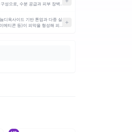
차별 구성으로, 수분 공급과 피부 장벽
성알코올이 포함되어 있어 지성~복
 건성 피부는 당김이 느껴질 수 있
타늄디옥사이드 기반 톤업과 다중 실
이메티콘 등)이 피막을 형성해 피
간단한 루틴의 마무리 단계에 적합
 마감감이 있어 지성~복합성에 잘
 SPF 수치를 별도로 확인하는 것
+
3