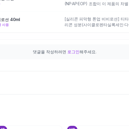
(NP·AP·EOP) 조합이 이 제품의 
용
강화를 함께 노리는 설계입니다. 변
합성 피부에는 산뜻하게 쓰기 좋으나,
[실리콘 피막형 톤업 비비로션] 티
로션 40ml
어요.
리콘 성분(사이클로펜타실록세인·다
명 사용
부색을 균일하게 보정하는 설계로, 
합니다. 실리콘 코팅 특성상 보송한
맞으나, 자외선차단 기능이 충분한지
이 좋아요.
댓글을 작성하려면
로그인
해주세요.
+
1