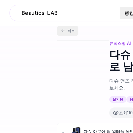
Beautics-LAB
랭
뒤로
뷰틱스랩 AI
다슈
로 
다슈 맨즈 
보세요.
올인원
남
조회
110
다슈 아쿠아 딥 워터풀 올인원