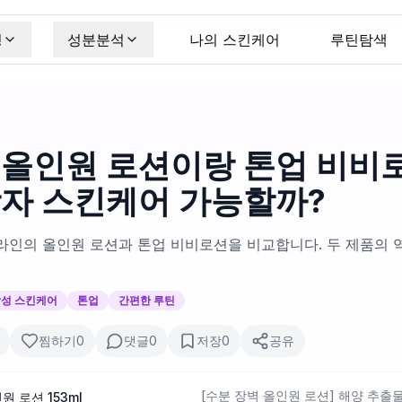
킹
성분분석
나의 스킨케어
루틴탐색
 올인원 로션이랑 톤업 비비로
남자 스킨케어 가능할까?
라인의 올인원 로션과 톤업 비비로션을 비교합니다. 두 제품의 
성 스킨케어
톤업
간편한 루틴
찜하기
0
댓글
0
저장
0
공유
[수분 장벽 올인원 로션] 해양 추출
 로션 153ml