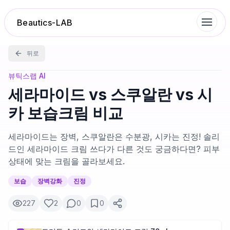
Beautics-LAB
뒤로
랭킹
뷰틱스랩 AI
세라마이드 vs 스쿠알란 vs 시
성분분석
카 보습크림 비교
나의 스킨케어
세라마이드는 장벽, 스쿠알란은 수분광, 시카는 진정! 솔리
드인 세라마이드 크림 쓰다가 다른 것도 궁금하다면? 피부
상태에 맞는 크림을 골라보세요.
대화 이력
보습
장벽강화
진정
찜 목록
227
2
0
0
루틴탐색