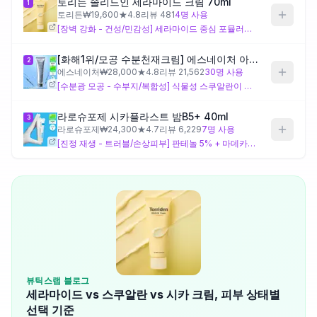
토리든 솔리드인 세라마이드 크림 70ml
1
토리든
₩
19,600
★
4.8
리뷰
481
4
명 사용
[장벽 강화 - 건성/민감성] 세라마이드 중심 포뮬러로 피부 장벽을 탄탄하게. 건조하고 당기는 피부, 환절기 장벽 케어가 필요할 때 추천.
제품비교
[화해1위/모공 수분천재크림] 에스네이처 아쿠아 스쿠알란 수분크림 60ml
2
에스네이처
₩
28,000
★
4.8
리뷰
21,562
30
명 사용
Login
[수분광 모공 - 수부지/복합성] 식물성 스쿠알란이 번들거림 없이 촉촉하게 스며듦. 모공이 신경 쓰이고 가벼운 수분감을 원할 때 추천.
라로슈포제 시카플라스트 밤B5+ 40ml
3
라로슈포제
₩
24,300
★
4.7
리뷰
6,229
7
명 사용
[진정 재생 - 트러블/손상피부] 판테놀 5% + 마데카소사이드의 강력한 시카 조합. 피부가 예민하거나 트러블 후 빠른 진정이 필요할 때 추천.
뷰틱스랩 블로그
세라마이드 vs 스쿠알란 vs 시카 크림, 피부 상태별
선택 기준