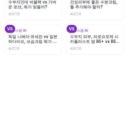
수부지인데 버블팩 vs 가벼
건성피부에 좋은 수분크림,
운 로션, 뭐가 맞을까?
뭘 추가해야 할까?
0
0
2
0
+
3
VS
VS
뷰틱스랩 AI
뷰틱스랩 AI
독일 니베아·유세린 vs 일본
수부지 피부, 라로슈포제 시
하다라보, 보습크림 뭐가 좋
카플라스트 밤 B5+ vs B5
을까?
뭐가 다를까?
2
0
3
0