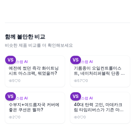
함께 볼만한 비교
비슷한 제품 비교를 더 확인해보세요
+
3
+
1
VS
VS
뷰틱스랩 AI
뷰틱스랩 AI
예전에 썼던 즉각 화이트닝
기름종이 오일컨트롤미스
시트 마스크팩, 뭐였을까?
트, 네이처리퍼블릭 단종 대
체템은?
5
0
57
0
+
3
VS
VS
뷰틱스랩 AI
뷰틱스랩 AI
수부지+여드름자국 커버에
40대 탄력 고민, 마데카크
좋은 쿠션은 뭘까?
림 타임리버스가 기존 마데
카크림보다 나을까?
2
0
0
0