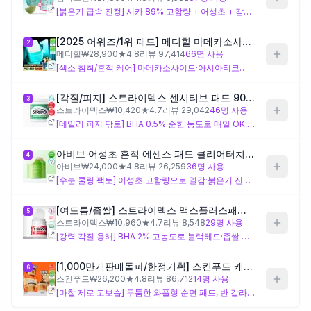
[붉은기 급속 진정] 시카 89% 고함량 + 어성초 + 감초 트리플 진정, 비건 인증, 양면 패드(엠보싱으로 닦고 부드러운 면으로 팩)
제품비교
[2025 어워즈/1위 패드] 메디힐 마데카소사이드 흔적 패드 100+100+20매 어워즈 한정기획
2
메디힐
₩
28,900
★
4.8
리뷰
97,414
66
명 사용
[색소 침착/흔적 케어] 마데카소사이드·아시아티코사이드·아시아틱애씨드·마데카식애씨드 병풀 4종 + 나이아신아마이드 미백, 네모 모양이라 팩토하기 편함
Login
[각질/피지] 스트라이덱스 센시티브 패드 90매
3
스트라이덱스
₩
10,420
★
4.7
리뷰
29,042
46
명 사용
[데일리 피지 닦토] BHA 0.5% 순한 농도로 매일 OK, 위치하젤 수렴 효과, 알코올 프리, 90매 가성비, ⚠️ 닦토 전용, 눈가 금지
아비브 어성초 흔적 에센스 패드 클리어터치 70매
4
아비브
₩
24,000
★
4.8
리뷰
26,259
36
명 사용
[수분 쿨링 팩토] 어성초 고함량으로 열감·붉은기 진정, 밀착력 좋은 패드, 무향, 속건조 지성 추천, 닦토보다 팩토 권장
[여드름/좁쌀] 스트라이덱스 맥스플러스패드 55매
5
스트라이덱스
₩
10,960
★
4.7
리뷰
8,548
29
명 사용
[강력 각질 용해] BHA 2% 고농도로 블랙헤드·좁쌀 집중 케어, 등드름·가슴드름 바디 사용 가능, ⚠️ 주 2-3회만, 레티놀·비타민C 병용 주의, 눈가 금지
[1,000만개판매돌파/한정기획] 스킨푸드 캐롯 카로틴 카밍 워터 패드 60매+60매 기획(30매본품, 30매리필)
6
스킨푸드
₩
26,200
★
4.8
리뷰
86,712
14
명 사용
[마찰 제로 고보습] 두툼한 와플형 순면 패드, 반 갈라 2회 사용 가능, 베타카로틴 진정, 무향료, 극건성·극민감 피부 최적