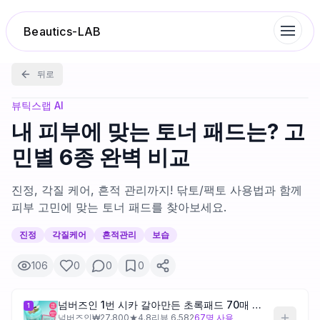
Beautics-LAB
뒤로
랭킹
뷰틱스랩 AI
내 피부에 맞는 토너 패드는? 고
성분분석
민별 6종 완벽 비교
나의 스킨케어
진정, 각질 케어, 흔적 관리까지! 닦토/팩토 사용법과 함께
피부 고민에 맞는 토너 패드를 찾아보세요.
대화 이력
진정
각질케어
흔적관리
보습
106
0
0
0
찜 목록
넘버즈인 1번 시카 갈아만든 초록패드 70매 기획 (+70매 리필) (태닝 포차코)
1
루틴탐색
넘버즈인
₩
27,800
★
4.8
리뷰
6,582
67
명 사용