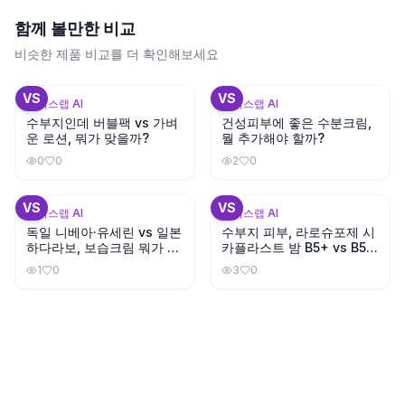
함께 볼만한 비교
비슷한 제품 비교를 더 확인해보세요
+
2
+
3
VS
VS
뷰틱스랩 AI
뷰틱스랩 AI
수부지인데 버블팩 vs 가벼
건성피부에 좋은 수분크림,
운 로션, 뭐가 맞을까?
뭘 추가해야 할까?
0
0
2
0
+
3
VS
VS
뷰틱스랩 AI
뷰틱스랩 AI
독일 니베아·유세린 vs 일본
수부지 피부, 라로슈포제 시
하다라보, 보습크림 뭐가 좋
카플라스트 밤 B5+ vs B5
을까?
뭐가 다를까?
1
0
3
0