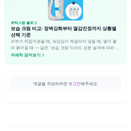
뷰틱스랩 블로그
보습 크림 비교: 장벽강화부터 열감진정까지 상황별
선택 기준
피부가 뒤집어졌을 때, 속당김이 해결되지 않을 때, 열이 올
라 붉어질 때 — 같은 '보습 크림'이라도 성분 설계에 따라 작
동 방식이 달라집니다. 라로슈포제, 에스트라, 피지오겔, 더
자세히 읽어보기
마팩토리 네 제품의 제형과 성분 차이를 기반으로 피부 컨디
션별 선택 기준을 정리했습니다.
댓글을 작성하려면
로그인
해주세요.