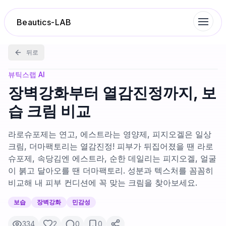
Beautics-LAB
뒤로
랭킹
뷰틱스랩 AI
장벽강화부터 열감진정까지, 보
성분분석
습 크림 비교
나의 스킨케어
라로슈포제는 연고, 에스트라는 영양제, 피지오겔은 일상
크림, 더마팩토리는 열감진정! 피부가 뒤집어졌을 땐 라로
슈포제, 속당김엔 에스트라, 순한 데일리는 피지오겔, 얼굴
대화 이력
이 붉고 달아오를 땐 더마팩토리. 성분과 텍스처를 꼼꼼히
비교해 내 피부 컨디션에 꼭 맞는 크림을 찾아보세요.
찜 목록
보습
장벽강화
민감성
루틴탐색
334
2
0
0