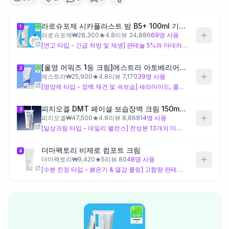
제품비교
라로슈포제 시카플라스트 밤 B5+ 100ml 기획 (+3ml*3ea 증정)
1
라로슈포제
₩
28,300
★
4.8
리뷰
34,886
69
명 사용
[연고 타입 - 긴급 처방 및 재생] 판테놀 5%와 마데카소사이드의 강력한 진정 시너지. 시어버터 기반의 묵직한 밀폐막으로 외부 자극으로부터 피부를 보호. 연고처럼 꾸덕한 제형으로 손바닥 열로 녹여 누르듯 발라주세요. 피부가 뒤집어졌을 때 추천.
Login
[올영 어워즈 1등 크림]에스트라 아토베리어365 크림 80ml
2
에스트라
₩
25,900
★
4.8
리뷰
7,170
39
명 사용
[영양제 타입 - 장벽 재건 및 속보습] 세라마이드, 콜레스테롤, 지방산을 캡슐화한 '더마온' 기술 적용. 단순히 덮는 보습이 아닌 피부 구조를 채워주는 방식. 크림 속 캡슐이 롤링 시 부드럽게 녹아들며 쫀쫀한 마무리감. 속당김이 해결 안 될 때 추천.
피지오겔 DMT 페이셜 보습장벽 크림 150ml 2종 택1 (단품/기획)
3
피지오겔
₩
47,500
★
4.8
리뷰
8,868
14
명 사용
[일상크림 타입 - 데일리 밸런스] 전성분 13개의 미니멀 포뮬러. 피부와 유사한 성분의 '바이오미믹' 기술로 자극 없이 수분 손실 방지. 매끄러운 오일 베이스로 세 제품 중 가장 가볍고 편안하게 스며듦. 매일 쓸 순한 크림이 필요할 때 추천.
더마팩토리 비제로 컴포트 크림
4
더마팩토리
₩
9,420
★
5
리뷰
80
48
명 사용
[수분 진정 타입 - 붉은기 & 열감 쿨링] 고함량 판테놀과 구아이아줄렌의 보랏빛 진정 조합. 자극받아 달아오른 피부 온도를 낮춰주는 쿨링 효과가 탁월함. 라로슈포제 밤이 너무 무겁게 느껴지거나, 얼굴에 열이 올라 붉어질 때 산뜻하게 흡수시켜 진정시키는 용도로 추천.