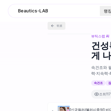
Beautics-LAB
랭
뒤로
뷰틱스랩 AI
건성
게 
속건조와 팔
력·지속력·
속건조
잡
조회
117