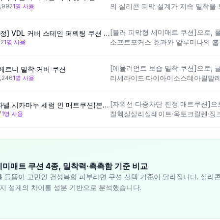
의 실리콘 피막 설계가 지속 밀착을 
,992
1
명 사용
광 효과가 마무리에 포함되어 있어
마무리와 병행이 필수적이고, 보습 
[블러 피막형 세미매트 쿠션]으로,
[3월 올영픽/물복치크밤 증정] VDL 커버 스테인 퍼펙팅 쿠션 기획 (본품+리필+키링 파우치)
설계라 속건조가 있는 건조 부위의 
소프트포커스 효과와 알루미나의 흡
92
1
명 사용
마무리와 피지 조절을 의도한 설계예
메틸실록시실리케이트 피막 성분이 
[에몰리언트 보습 밀착 쿠션]으로,
지베르니 밀착 커버 쿠션
며, 잡티 커버와 자연스러운 매트 
리세라이드·다이아이소스테아릴말레이
,246
1
명 사용
설계예요. 다만 보습 성분 구성이 
하게 구성되어 속건조 있는 건조 부
위에서 제형이 건조하게 앉을 수 있
하는 설계 방향이에요. 합성플루오
[자외선 다중차단 진정 매트쿠션]
[진정매트쿠션/모공커버] 파넬 시카마누 세럼 인 매트쿠션(본품+리필)
무리 설계에 포함되어 있어 세미매트
칠헥실살리실레이트·옥토크릴렌·징크
7
1
명 사용
이며, T존에서는 에몰리언트 성분 
터가 포함된 점이 다른 제품과 구별
수 있는 구조예요.
함된 매트화 설계로 수렴·피지 조절
부위 들뜸이 있는 건성에 가까운 복
감을 가중할 수 있는 구조예요.
미매트 쿠션 4종, 밀착력·촉촉함 기준 비교
 들뜸이 고민인 건성복합 피부라면 쿠션 선택 기준이 달라집니다. 실리콘 
가지 설계의 차이를 성분 기반으로 분석했습니다.