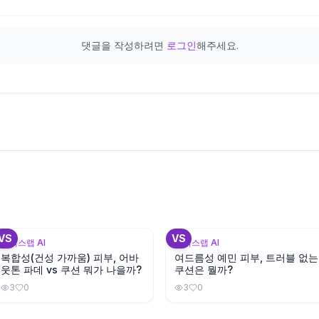
댓글을 작성하려면
로그인
해주세요.
+
1
+
VS
VS
뷰틱스랩 AI
뷰틱스랩 AI
복합성(건성 가까움) 피부, 어바
여드름성 예민 피부, 트러블 없는
웃톤 파데 vs 쿠션 뭐가 나을까?
쿠션은 뭘까?
3
0
3
0