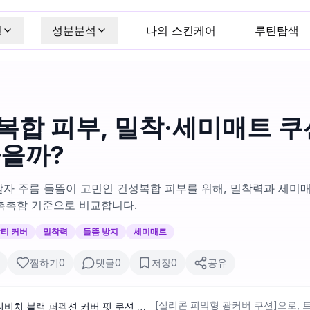
킹
성분분석
나의 스킨케어
루틴탐색
복합 피부, 밀착·세미매트 쿠션
나을까?
자 주름 들뜸이 고민인 건성복합 피부를 위해, 밀착력과 세미매
촉촉함 기준으로 비교합니다.
티 커버
밀착력
들뜸 방지
세미매트
찜하기
0
댓글
0
저장
0
공유
[실리콘 피막형 광커버 쿠션]으로
[신규컬러/블러시증정] 비디비치 블랙 퍼펙션 커버 핏 쿠션 기획 (본품+리필+블러시)