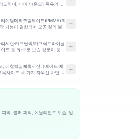
의도하며, 마이카(운모) 특유의 윤
요. 세미매트를 선호하신다면 파우더
성분보다 피막·코팅 구조에 가까운
 폴리메틸메타크릴레이트(PMMA)의
들뜸에는 한계가 있을 수 있어요.
착 기능이 결합되어 모공·결의 블러
요. '스테인' 콘셉트에 맞게 트라이
포함되어 세미매트 지속을 지향하
 글리세린·카프릴릭/카프릭트라이글
마무리를 원하는 분에게 방향이 맞는
트 등 유·수분 보습 성분이 풍부
제한적이어서 속건조가 있는 건조 부
위의 들뜸에 유수분 보충으로 접근
는 구조는 확인이 필요해요.
르플로고파이트로 인한 광택감이 마
으로, 에칠헥실메톡시신나메이트·에
 선호 시 파우더 마무리가 필수적
옥사이드 네 가지 자외선 차단 필
특성상 유분감이 지속력에 영향을 줄
되는 구성이에요. 변성알코올이 포
을 의도하고 있으나, 속건조와 건조
합 피부에서는 알코올 성분이 건조
피막, 블러 피막, 에몰리언트 보습, 알