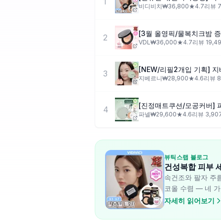
1
비디비치
₩
36,800
★
4.7
리뷰
7
2
VDL
₩
36,000
★
4.7
리뷰
19,4
[NEW/리필2개입 기획] 
3
지베르니
₩
28,900
★
4.6
리뷰
8
4
파넬
₩
29,600
★
4.6
리뷰
3,90
뷰틱스랩 블로그
건성복합 피부 세
속건조와 팔자 주름
코올 수렴 — 네 
자세히 읽어보기