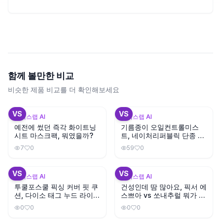
함께 볼만한 비교
비슷한 제품 비교를 더 확인해보세요
+
3
+
1
VS
VS
뷰틱스랩 AI
뷰틱스랩 AI
예전에 썼던 즉각 화이트닝
기름종이 오일컨트롤미스
시트 마스크팩, 뭐였을까?
트, 네이처리퍼블릭 단종 대
체템은?
7
0
59
0
+
1
VS
VS
뷰틱스랩 AI
뷰틱스랩 AI
투쿨포스쿨 픽싱 커버 핏 쿠
건성인데 땀 많아요, 픽서 에
션, 다이소 태그 누드 라이트
스쁘아 vs 쏘내추럴 뭐가 지
와 색상이 비슷할까?
속력 좋을까?
0
0
0
0