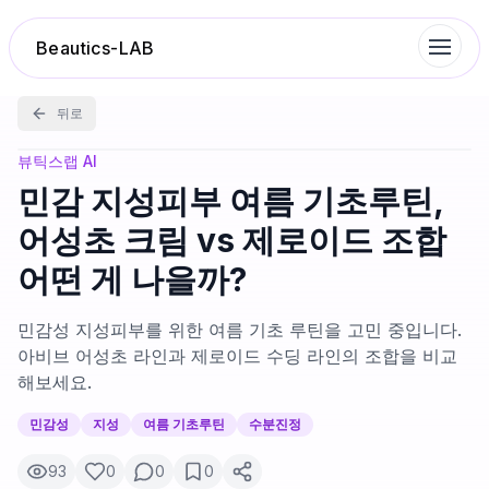
Beautics-LAB
뒤로
랭킹
뷰틱스랩 AI
민감 지성피부 여름 기초루틴,
성분분석
어성초 크림 vs 제로이드 조합
어떤 게 나을까?
나의 스킨케어
민감성 지성피부를 위한 여름 기초 루틴을 고민 중입니다.
대화 이력
아비브 어성초 라인과 제로이드 수딩 라인의 조합을 비교
해보세요.
찜 목록
민감성
지성
여름 기초루틴
수분진정
93
0
0
0
루틴탐색