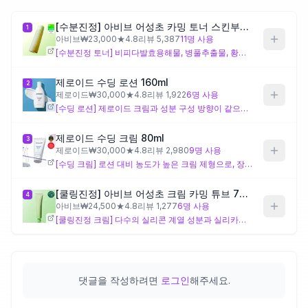
[수분진정] 아비브 어성초 카밍 토너 스킨부스터 200ml
1
제품비교
아비브
₩
23,000
★
4.8
리뷰
5,387
11
명 사용
[수분진정 토너] 비피다발효용해물, 병풀추출물, 황금추출물 등 이 제품에만 있는 성분들이 수분 공급과 피부 컨디셔닝을 함께 지원하는 설계로, 민감 지성 피부의 여름 기초루틴 첫 단계 수분 보충에 잘 맞아요. 수용성 보습 성분 위주 구성이라 흡수가 가볍지만, 오일 성분 없이 수분 공급에 집중된 제품이므로 장벽 강화는 후속 단계에서 보완하는 것이 좋아요.
Login
제로이드 수딩 로션 160ml
2
제로이드
₩
30,000
★
4.8
리뷰
1,922
6
명 사용
[수딩 로션] 제로이드 크림과 성분 구성 방향이 같으면서 제형만 로션으로 가벼운 선택지로, 여름철 유분이 부담스러운 민감 지성 피부에 무거운 마무리 없이 진정 단계를 마치고 싶을 때 적합해요. 크림 대비 텍스처가 묽어 보습 지속감이 상대적으로 낮을 수 있어, 실내 에어컨 등 건조 환경이 잦은 경우에는 크림과의 비교 사용이 도움이 될 수 있어요.
제로이드 수딩 크림 80ml
3
제로이드
₩
30,000
★
4.8
리뷰
2,980
9
명 사용
[수딩 크림] 로션 대비 농도가 높은 크림 제형으로, 장벽 지지 성분이 보다 풍부하게 공급되도록 설계되어 진정 기초루틴의 마무리 단계로 쓰기 좋아요. 다만 유성 성분이 포함된 크림 제형이라 피지 분비가 많은 날이나 여름 고온 다습한 환경에서는 밀림이 느껴질 수 있어, 본인의 피지량에 따라 로션과 비교해 선택하는 것이 좋아요.
[쿨링진정] 아비브 어성초 크림 카밍 튜브 75ml
4
아비브
₩
24,500
★
4.8
리뷰
1,277
6
명 사용
[쿨링진정 크림] 다수의 실리콘 계열 성분과 실리카가 베이스를 구성해 가볍고 보송한 사용감으로 설계된 크림으로, 이 제품에만 있는 나이아신아마이드·알란토인·세라마이드엔피가 진정과 장벽 보강을 동시에 지원해요. 여름 지성 민감 피부에 기름지지 않게 마무리되는 방향으로 설계되어 있지만, 실리콘 계열 성분에 민감하게 반응하는 피부라면 주의가 필요해요.
댓글을 작성하려면
로그인
해주세요.