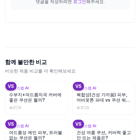
댓글을 작성하려면
로그인
해주세요.
함께 볼만한 비교
비슷한 제품 비교를 더 확인해보세요
+
3
+
1
VS
VS
뷰틱스랩 AI
뷰틱스랩 AI
수부지+여드름자국 커버에
복합성(건성 가까움) 피부,
좋은 쿠션은 뭘까?
어바웃톤 파데 vs 쿠션 뭐가
나을까?
2
0
3
0
+
2
+
3
VS
VS
뷰틱스랩 AI
뷰틱스랩 AI
여드름성 예민 피부, 트러블
건성 여름 쿠션, 커버력 좋고
없는 쿠션은 뭘까?
안 뜨는 제품은?