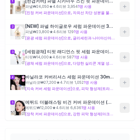
[한겹커버] 파넬 시카마누 스킨 핏 파운데이션 30ml
1
파넬
₩
24,050
★
4.6
리뷰
3,954
1
명 사용
[진정 커버 파운데이션]으로, 자외선 차단 성분을 물리적 차단제(징크옥사이드)만으로 구성해 화학 자외선 차단제에 민감하게 반응하는 피부에 상대적으로 부담이 적은 설계예요. 실리콘 기반 제형으로 얇은 레이어의 커버감을 의도하며, '시카마누'라는 제품명에서 피부 진정 방향성이 읽혀요. 다만 강한 보습 성분이 두드러지지 않아, 건성 피부라면 스킨케어 레이어링을 충분히 한 뒤 사용하는 편이 좋아요.
제품비교
[NEW] 파넬 하이글로우 세럼 파운데이션 30ml
2
파넬
₩
23,800
★
4.6
리뷰
129
1
명 사용
Login
[윤광 세럼 파운데이션]으로, 글리세린과 나이아신아마이드가 포함되어 건성 피부에 어느 정도 수분감 있는 광채 마감을 의도한 설계예요. 화학 자외선 차단제(호모살레이트, 에칠헥실살리실레이트)가 배합되어 있어, 해당 성분에 민감하게 반응하는 피부는 사용 전 패치 테스트가 필요해요. 광채 마감을 원하는 건성 피부에 적합하지만, 민감 반응이 강한 경우 주의가 필요해요.
[세럼광채] 티핏 래디언스 핏 세럼 파운데이션 19colors
3
티핏
₩
14,000
★
4.6
리뷰
587
1
명 사용
[광채 세럼 파운데이션]으로, 다양한 실리콘 계열 성분과 글리세린 조합으로 세럼처럼 가볍고 광채감 있는 마감을 설계한 제품이에요. 휘발성 실리콘(사이클로펜타실록세인)이 포함되어 있어, 민감성 피부는 사용 전 성분 반응 여부를 먼저 확인하는 것이 좋아요. 19가지 색상 라인업으로 셰이드 선택 폭이 넓어 파운데이션 입문자가 피부톤을 맞추기에 수월한 장점이 있어요.
바닐라코 커버리셔스 세럼 파운데이션 30ml 5종
4
바닐라코
₩
27,200
★
4.7
리뷰
1,052
1
명 사용
[지속 커버 세럼 파운데이션]으로, 피막 형성제(트라이메틸실록시실리케이트)와 복수의 유연제 성분이 더해져 커버감과 지속력을 함께 설계한 제품이에요. 글리세린, 나이아신아마이드, 하이드로제네이티드폴리아이소부텐이 포함되어 건성 피부에 어느 정도 편안한 착용감을 의도하고 있어요. 실리콘 성분이 전반적으로 풍부해 피부 질감 변화에 민감한 경우 소량 테스트 후 반응을 확인하는 것이 좋아요.
에뛰드 더블래스팅 비건 커버 파운데이션 (브러쉬 기획/단품)
5
에뛰드
₩
12,000
★
4.6
리뷰
6,636
1
명 사용
[장착 커버 파운데이션]으로, 강한 피막 형성제(아크릴레이트 코폴리머)와 실리콘 성분 조합으로 높은 지속력과 커버력을 주요 설계 목적으로 하는 제품이에요. 화학 자외선 차단제(호모살레이트)가 포함되어 있고 보습 성분 구성이 두드러지지 않아, 민감성+건성 피부 파운데이션 입문자는 충분한 스킨케어 레이어링과 패치 테스트가 필요해요. 비건 포뮬라를 원하는 분이라면 검토 대상으로 고려할 수 있어요.