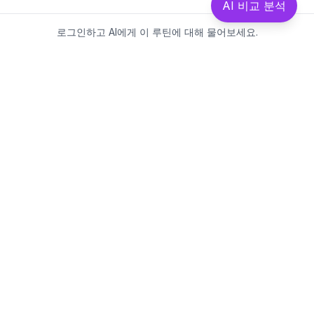
AI 비교 분석
로그인하고 AI에게 이 루틴에 대해 물어보세요.
Beautics-LAB
뷰틱스랩은 데이터를 기반으로
성분·루틴·제품을 분석하는 AI 플랫폼입니다.
소개
·
블로그
·
유해논란성분
·
MCP 사용
웹스팩토리
대표: 김민지
사업자등록번호: 381-17-02749
통신판매업신고: 2025-대구수성구-0828
주소: 대구광역시 수성구 수성로 367-2
이메일:
beauticslab@gmail.com