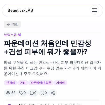
Beautics-LAB
뒤로
랭킹
뷰틱스랩 AI
파운데이션 처음인데 민감성
성분분석
+건성 피부에 뭐가 좋을까?
나의 스킨케어
파넬 쿠션을 잘 쓰는 민감성+건성 피부 파운데이션 입문자
를 위한 추천 비교입니다. 부담 없는 가격대의 세럼·커버 파
운데이션 위주로 모았어요.
대화 이력
민감성
건성
파운데이션 입문
가성비
찜 목록
152
0
0
0
루틴탐색