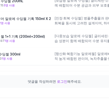
[보습형 알로에 수딩젤] 글리세린
수딩젤 200mL
히알루론산 계열 보습 성분이 없어
께 배합되어 수분 공급과 피부 보호를
215
3
명 사용
느껴질 수 있어요.
번째 성분이 정제수이고 알로에는 추
도 알로에 원물 특유의 질감을 기대
[진정·회복 수딩젤] 병풀추출물과 
어 알로에 수딩젤 기획 150ml X 2
수딩젤을 원하는 분께 적합한 구성이
회복을 동시에 고려한 설계이며, 
2
명 사용
구성이에요. 단, 향료(fragrance
부 장벽이 약한 분은 주의가 필요하고
[다중보습 알로에 수딩젤] 글리세린
1+1 기획 (200ml+200ml)
성에 초점이 맞춰진 제품이에요.
습 성분이 함께 배합되어 수분 유지
597
1
명 사용
향료 없이 구성되어 있어요. 알로에
금추출물 등 진정 성분도 포함되어 
[항산화·복합기능 알로에젤] 알로에
수딩젤 300ml
종합적인 보습·진정 기능을 원하는 
적 높게 배합된 편이며, 녹차추출물
0
1
명 사용
라겐으로 피부컨디셔닝, 알란토인으
버지니아풍년화추출물(위치하젤)의
포함되어 있어 자극에 예민한 피부 
하는 것이 좋아요.
댓글을 작성하려면
로그인
해주세요.