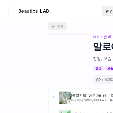
Beautics-LAB
랭
뒤로
뷰틱스랩 AI
알로
진정, 보습
진정
보
조회
20
1
아로마티카
₩
13,000
★
4.7
리