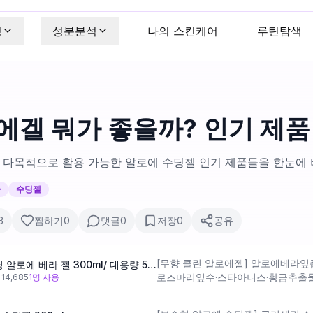
킹
성분분석
나의 스킨케어
루틴탐색
에겔 뭐가 좋을까? 인기 제품
, 다목적으로 활용 가능한 알로에 수딩젤 인기 제품들을 한눈에
습
수딩젤
3
찜하기
0
댓글
0
저장
0
공유
[무향 클린 알로에젤] 알로에베라잎
[쿨링진정] 아로마티카 수딩 알로에 베라 젤 300ml/ 대용량 500ml 택 1
로즈마리잎수·스타아니스·황금추출물 
뷰
14,685
1
명 사용
되어 자극 최소화를 지향하는 포뮬러
순해 예민하거나 성분을 꼼꼼히 보는 