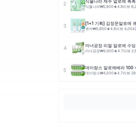
식물나라 제주 알로에 촉촉 
2
식물나라
₩
5,800
★
4.8
리뷰
8,
[1+1 기획] 김정문알로에 큐
3
큐어
₩
9,800
★
4.8
리뷰
4,004
마녀공장 리얼 알로에 수딩 젤 
4
마녀공장
₩
9,900
★
4.7
리뷰
2,
데이랑스 알로에베라 100 
5
데이랑스
₩
4,500
★
4.7
리뷰
28