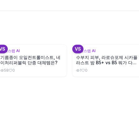
+
1
VS
VS
뷰틱스랩 AI
뷰틱스랩 AI
기름종이 오일컨트롤미스트, 네
수부지 피부, 라로슈포제 시카플
이처리퍼블릭 단종 대체템은?
라스트 밤 B5+ vs B5 뭐가 다를
까?
58
0
1
0