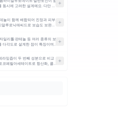
·소듐하이알루로네이트·알란토인이 함
 건조한 피부에는 수분감이 부족하게
 동시에 고려한 설계예요. 다만 첫
출물 형태로 배합되어 있어, 고농
하는 분보다는 가볍고 촉촉한 기본
판테놀이 함께 배합되어 진정과 피부
에요.
하이알루로닉애씨드로 보습도 보완한
)가 포함되어 있어 향에 민감하거나 피
, 알로에 원물 비중보다 복합 기능
·자일리톨·판테놀 등 여러 종류의 보
를 다각도로 설계한 점이 특징이며,
베라잎추출물 외에도 스타아니스·황
있으나, 알로에 단일 고함량보다는
베라잎즙이 두 번째 성분으로 비교
분께 적합한 구성이에요.
·토코페릴아세테이트로 항산화, 콜
로 진정을 추가한 다기능 설계예요.
 수렴 성분과 프로필렌글라이콜이
타입은 피부 반응을 확인하며 사용