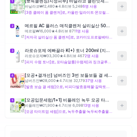
[뽀득클렌징/지성피부] 바닐라코 클린잇제로 포어 클래리파잉 폼 클렌저 150ml 더블기획
1
바닐라코
₩
12,480
★
4.8
리뷰
5,248
6
명 사용
[3중 클레이 폼 클렌저]로, 카올린·일라이트·몬모릴로나이트 3종 클레이 성분이 세안 과정에서 모공 속 피지를 흡착하도록 설계되어 있어 개기름이 많은 지성 피부의 세정 단계 관리에 초점이 맞춰진 제품이에요. 카프릴로일살리실릭애씨드와 글루코노락톤이 각질 케어도 함께 담당해 피지와 묵은 각질을 동시에 정리하려는 설계 의도가 보여요. 다만 클레이 복합 세정력이 강한 편이라, 지성이라도 건조함이 동반되는 경우라면 세안 후 당김이 느껴질 수 있으니 주의가 필요해요.
제품비교
메르필 AC 플러스 매직클렌저 살리실산 500g (지성 피부)
2
메르필
₩
16,000
★
4.8
리뷰
871
1
명 사용
Login
[저자극 살리실산 폼 클렌저]로, 코카미도프로필베타인·다이소듐코코암포다이아세테이트 등 양쪽성 계면활성제를 기반으로 지성 피부를 위한 세정력과 부드러운 사용감을 함께 고려한 구성이에요. 알란토인·알로에베라잎추출물 등 피부 컨디셔닝 성분이 포함되어 세정 후 자극을 줄이려는 설계 의도가 읽히며, 개기름이 많지만 세정 후 당김이나 자극에도 예민한 지성 피부에 잘 맞는 제형이에요. 다만 에탄올이 함유되어 있어 자극에 민감한 편이라면 초기 반응을 확인하며 사용하는 것이 좋아요.
라로슈포제 에빠끌라 K(+) 토너 200ml (지성 피부)
3
라로슈포제
₩
33,300
★
4.8
리뷰
467
2
명 사용
[피지 수렴 토너]로, 포타슘알룸(수렴제)과 징크글루코네이트가 모공 수렴과 피지 조절을 동시에 담당하도록 설계된 지성 전용 토너예요. 변성알코올·실리카·마그네슘알루미늄실리케이트가 유분을 빠르게 정리하고, 락틱애씨드가 각질 케어까지 더해 세안 후 피지 관리 단계에 적합한 구성이에요. 수렴성 성분과 알코올 조합이 집중적인 만큼 지성이라도 민감도가 높은 피부라면 사용 초반에 자극 여부를 확인하며 쓰는 것이 좋아요.
[모공+결개선] 넘버즈인 3번 보들보들 결 세럼 50ml 리필기획 (50ml+50ml)
4
넘버즈인
₩
28,000
★
4.7
리뷰
32,179
37
명 사용
[발효 보습 결 세럼]으로, 비피다발효용해물·갈락토미세스발효여과물 등 발효 성분을 기반으로 피부결 개선과 보습에 초점을 맞춘 세럼이에요. 스쿠알란·판테놀·소듐하이알루로네이트 등 보습 성분이 풍부하며 트로폴론이 피부 컨디셔닝을 보조하는 구성으로, 피지 직접 억제보다는 피부 상태를 전반적으로 정돈하는 방향으로 설계된 제품이에요. 개기름 자체를 줄이는 것이 주 목표라면 설계 방향이 다소 다를 수 있으며, 스쿠알란 등 오일성 성분이 포함되어 있어 피지 분비가 매우 많은 지성 피부에서는 사용감이 무겁게 느껴질 수 있어요.
[모공입문세럼/1+1] 비플레인 녹두 모공 타이트업 세럼 30ml 1+1 기획
5
비플레인
₩
21,900
★
4.7
리뷰
6,098
13
명 사용
[모공 타이트업 세럼]으로, 녹두추출물·녹두씨추출물을 주요 성분으로 모공 케어에 초점을 맞추고, 아크릴레이트계 고분자로 텍스처를 가볍게 유지해 지성 피부가 부담 없이 사용할 수 있는 제형으로 설계된 세럼이에요. 멘톡시프로판다이올이 청량감을 더하고 덱스트린이 피지 흡착을 보조하는 구성으로, 개기름이 고민인 지성 피부의 세럼 단계에 잘 맞는 가벼운 제형이에요. 다만 강한 피지 억제보다는 모공 정돈에 가까운 설계이므로, 피지 분비가 매우 많은 경우라면 세정·토너 단계의 피지 케어 제품과 함께 사용하는 것이 더 잘 맞을 수 있어요.