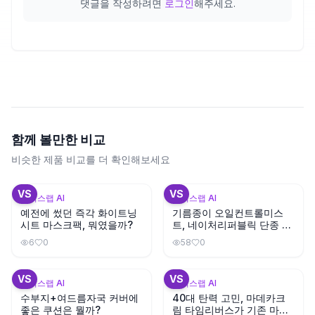
댓글을 작성하려면
로그인
해주세요.
함께 볼만한 비교
비슷한 제품 비교를 더 확인해보세요
+
3
+
1
VS
VS
뷰틱스랩 AI
뷰틱스랩 AI
예전에 썼던 즉각 화이트닝
기름종이 오일컨트롤미스
시트 마스크팩, 뭐였을까?
트, 네이처리퍼블릭 단종 대
체템은?
6
0
58
0
+
3
VS
VS
뷰틱스랩 AI
뷰틱스랩 AI
수부지+여드름자국 커버에
40대 탄력 고민, 마데카크
좋은 쿠션은 뭘까?
림 타임리버스가 기존 마데