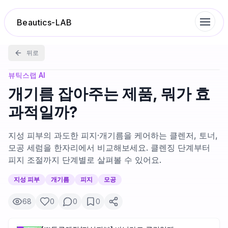
Beautics-LAB
뒤로
랭킹
뷰틱스랩 AI
개기름 잡아주는 제품, 뭐가 효
성분분석
과적일까?
나의 스킨케어
지성 피부의 과도한 피지·개기름을 케어하는 클렌저, 토너,
모공 세럼을 한자리에서 비교해보세요. 클렌징 단계부터
피지 조절까지 단계별로 살펴볼 수 있어요.
대화 이력
지성 피부
개기름
피지
모공
찜 목록
68
0
0
0
루틴탐색