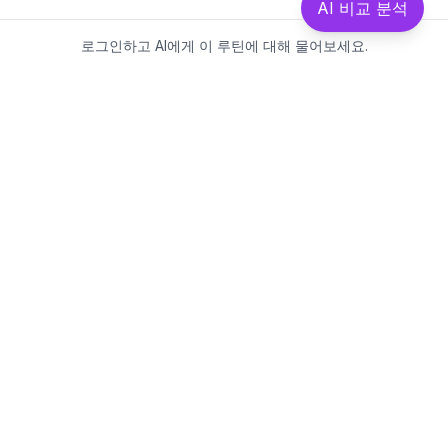
AI 비교 분석
로그인하고 AI에게 이 루틴에 대해 물어보세요.
Beautics-LAB
뷰틱스랩은 데이터를 기반으로
성분·루틴·제품을 분석하는 AI 플랫폼입니다.
소개
·
블로그
·
유해논란성분
·
MCP 사용
웹스팩토리
대표: 김민지
사업자등록번호: 381-17-02749
통신판매업신고: 2025-대구수성구-0828
주소: 대구광역시 수성구 수성로 367-2
이메일:
beauticslab@gmail.com