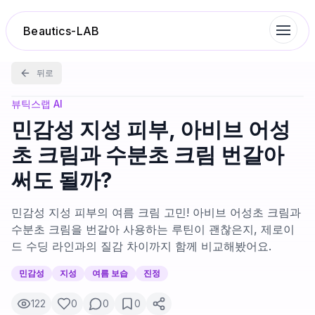
Beautics-LAB
뒤로
랭킹
뷰틱스랩 AI
민감성 지성 피부, 아비브 어성
성분분석
초 크림과 수분초 크림 번갈아
써도 될까?
나의 스킨케어
민감성 지성 피부의 여름 크림 고민! 아비브 어성초 크림과
대화 이력
수분초 크림을 번갈아 사용하는 루틴이 괜찮은지, 제로이
드 수딩 라인과의 질감 차이까지 함께 비교해봤어요.
찜 목록
민감성
지성
여름 보습
진정
122
0
0
0
루틴탐색