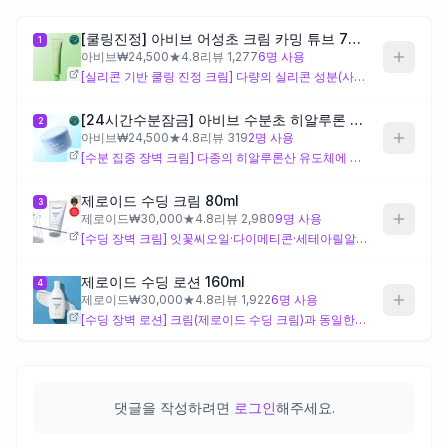
[쿨링진정] 아비브 어성초 크림 카밍 튜브 75ml
1
제품비교
아비브
₩
24,500
★
4.8
리뷰
1,277
6
명 사용
[실리콘 기반 쿨링 진정 크림] 다량의 실리콘 성분(사이클로헥사실록세인·페닐트라이메티콘 등)과 실리카·소듐폴리아크릴레이트스타치로 피지 흡수·매트한 마무리를 설계한 크림으로, 어성초(약모밀)·인도멀구슬나무·홀리바질 등 고유 식물 추출물이 진정을 보완하고 나이아신아마이드도 단독으로 포함되어 있어 민감성 지성 피부의 여름 진정 관리에 잘 맞아요. 다만 실리콘 비중이 높아 실리콘 성분에 예민하거나 모공 막힘이 걱정되는 피부라면 사용 전 패치 테스트를 권장해요.
Login
[24시간수분잠금] 아비브 수분초 히알루론 크림 하이드레이팅 팟 80ml
2
아비브
₩
24,500
★
4.8
리뷰
319
2
명 사용
[수분 집중 장벽 크림] 다종의 히알루론산 유도체에 베타인·글루코오스·프룩토오스 등 당류 보습제를 더한 수분 집중 구조이며, 병풀(마데카소사이드·아시아티코사이드)과 콜레스테롤·포스포리피드·퀸즈랜드넛오일 등 지질 성분이 장벽 회복을 지원하는 방향으로 설계되어 있어요. 지성 피부가 여름철 낮에 사용하면 유분감이 무겁게 느껴질 수 있으므로, 피지 분비가 적은 부위나 저녁 루틴에 활용하는 편이 맞아요.
제로이드 수딩 크림 80ml
3
제로이드
₩
30,000
★
4.8
리뷰
2,980
9
명 사용
[수딩 장벽 크림] 잇꽃씨오일·다이메티콘·세테아릴알코올 기반의 안정적인 에멀전 구조에 비사보롤과 트로폴론이 진정·항균 역할을 더한 설계로, 민감성 피부의 일상 장벽 관리에 무난하게 적합해요. 다만 지성 피부에는 오일성 유화 기제가 다소 무겁게 느껴질 수 있고, 고유 차별 성분이 없어 로션(제품 4)과 성분 구성이 동일하므로 텍스처·함량 차이에 따른 보습감을 기준으로 선택하면 돼요.
제로이드 수딩 로션 160ml
4
제로이드
₩
30,000
★
4.8
리뷰
1,922
6
명 사용
[수딩 장벽 로션] 크림(제로이드 수딩 크림)과 동일한 성분 구성을 더 묽은 제형으로 구현한 제품으로, 진정·장벽 성분을 가볍게 전달하는 데 초점이 맞춰져 있어요. 민감성 지성 피부의 여름 데일리 보습에는 크림보다 부담이 적을 수 있으나, 두 제품 간 기능적 차별은 성분 구성상 확인되지 않으므로 사용감 선호도에 따라 선택하면 돼요.
댓글을 작성하려면
로그인
해주세요.