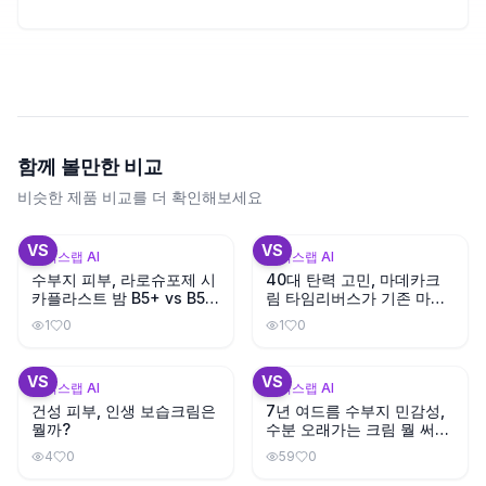
함께 볼만한 비교
비슷한 제품 비교를 더 확인해보세요
VS
VS
뷰틱스랩 AI
뷰틱스랩 AI
수부지 피부, 라로슈포제 시
40대 탄력 고민, 마데카크
카플라스트 밤 B5+ vs B5
림 타임리버스가 기존 마데
뭐가 다를까?
카크림보다 나을까?
1
0
1
0
+
3
+
3
VS
VS
뷰틱스랩 AI
뷰틱스랩 AI
건성 피부, 인생 보습크림은
7년 여드름 수부지 민감성,
뭘까?
수분 오래가는 크림 뭘 써야
할까?
4
0
59
0