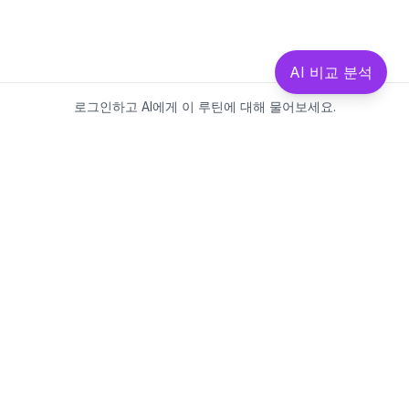
AI 비교 분석
로그인하고 AI에게 이 루틴에 대해 물어보세요.
Beautics-LAB
뷰틱스랩은 데이터를 기반으로
성분·루틴·제품을 분석하는 AI 플랫폼입니다.
소개
·
블로그
·
유해논란성분
·
MCP 사용
웹스팩토리
대표: 김민지