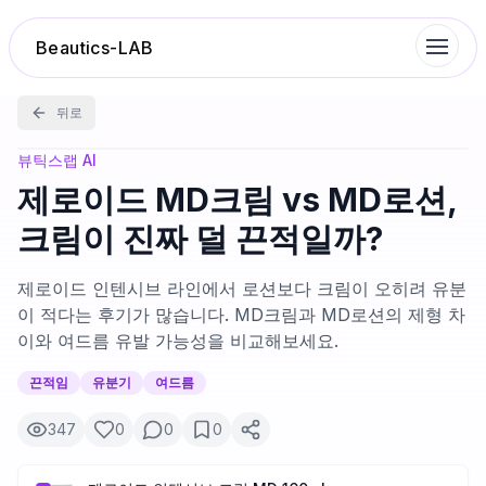
Beautics-LAB
뒤로
랭킹
뷰틱스랩 AI
제로이드 MD크림 vs MD로션,
성분분석
크림이 진짜 덜 끈적일까?
나의 스킨케어
제로이드 인텐시브 라인에서 로션보다 크림이 오히려 유분
이 적다는 후기가 많습니다. MD크림과 MD로션의 제형 차
이와 여드름 유발 가능성을 비교해보세요.
대화 이력
끈적임
유분기
여드름
찜 목록
347
0
0
0
루틴탐색