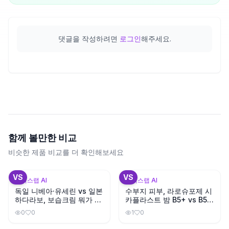
댓글을 작성하려면
로그인
해주세요.
함께 볼만한 비교
비슷한 제품 비교를 더 확인해보세요
+
3
VS
VS
뷰틱스랩 AI
뷰틱스랩 AI
독일 니베아·유세린 vs 일본
수부지 피부, 라로슈포제 시
하다라보, 보습크림 뭐가 좋
카플라스트 밤 B5+ vs B5
을까?
뭐가 다를까?
0
0
1
0
+
3