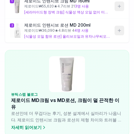
제로이드 인텐시브 크림 MD 160ml
1
제로이드
₩
55,620
★
4.7
리뷰
21
3
명 사용
[세라마이드형 장벽 크림] 식물성 액상 오일 없이 미리스토일/팔미토일옥소스테아라마이드 계열 성분과 세틸팔미테이트 같은 왁스형 에몰리언트로 구성되어, 유분기보다 장벽 복구 설계에 가깝게 배합되어 있어요. 로션에 포함된 올리브오일·유차나무씨오일이 트러블 유발 요인이라면 이쪽이 상대적으로 부담이 덜할 수 있으나, 세테아릴알코올·스쿠알란 등 공막 성분도 포함되어 있어 지성·트러블성 피부라면 여전히 주의가 필요해요.
제품비교
제로이드 인텐시브 로션 MD 200ml
2
제로이드
₩
36,090
★
4.8
리뷰
4
4
명 사용
Login
[식물성 오일 함유 로션] 올리브오일과 유차나무씨오일 두 가지 액상 식물성 오일이 포함된 것이 크림과의 핵심 차이로, 이 성분들이 로션임에도 체감 점도나 유분감을 높이는 원인으로 작용할 수 있어요. 건조하고 예민한 피부에는 지질 보충 측면에서 적합할 수 있으나, 모공이 예민하거나 트러블이 잦은 피부에는 식물성 오일 성분이 자극 요인이 될 수 있어요.
뷰틱스랩 블로그
제로이드 MD크림 vs MD로션, 크림이 덜 끈적한 이
유
로션인데 더 무겁다는 후기, 성분 설계에서 실마리가 나옵니
다. 제로이드 인텐시브 크림과 로션의 제형 차이와 트러블 유
발 가능성을 데이터 기반으로 비교합니다.
자세히 읽어보기