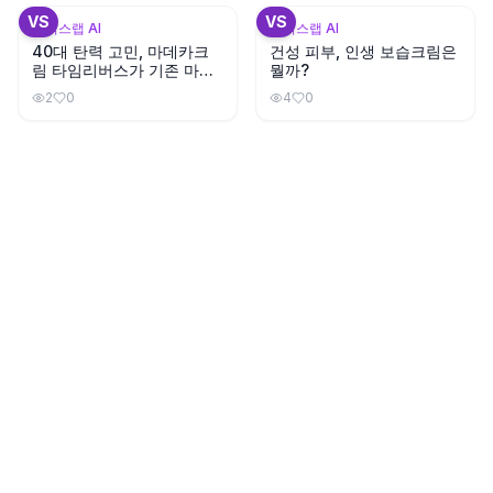
VS
VS
뷰틱스랩 AI
뷰틱스랩 AI
40대 탄력 고민, 마데카크
건성 피부, 인생 보습크림은
림 타임리버스가 기존 마데
뭘까?
카크림보다 나을까?
2
0
4
0