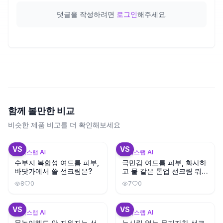
댓글을 작성하려면
로그인
해주세요.
함께 볼만한 비교
비슷한 제품 비교를 더 확인해보세요
+
3
+
3
VS
VS
뷰틱스랩 AI
뷰틱스랩 AI
수부지 복합성 여드름 피부,
극민감 여드름 피부, 화사하
바닷가에서 쓸 선크림은?
고 물 같은 톤업 선크림 뭐가
좋을까?
8
0
7
0
+
3
+
3
VS
VS
뷰틱스랩 AI
뷰틱스랩 AI
물놀이해도 안 지워지는 선
눈시림 없는 무기자차 선크