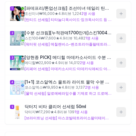
[파데프리/톤업선크림] 조선미녀 데일리 틴티드 선세럼 베일커버 50ml
1
제품비교
조선미녀
₩
16,000
★
4.8
리뷰
1,224
2
명 사용
[틴티드 선세럼] 티타늄디옥사이드·징크옥사이드 등 물리적 자외선차단제와 마이카·산화철 계열 안료를 단독으로 보유해, 선케어와 가벼운 색보정을 동시에 원하는 민감성 지성 피부에게 적합한 설계입니다. 실리콘 기반 제형으로 매트하고 밀착력 있는 피부 표면을 의도했으나, 실리콘 함량이 높아 무거운 텍스처를 싫어하거나 실리콘에 트러블이 있는 피부는 주의가 필요해요.
[수분 선크림][누적판매1700만개]스킨1004 마다가스카르 센텔라 히알루-시카 워터핏 선세럼 50ml
2
Login
스킨1004
₩
17,600
★
4.9
리뷰
10,482
1
명 사용
[워터핏 선세럼] 메칠렌비스-벤조트리아졸릴테트라메칠부틸페놀·디에칠헥실부타미도트리아존 등 광범위 유기 자외선차단제와 자작나무껍질·브로콜리싹·이노시톨 등 다채로운 식물 추출물을 단독 보유해, 가볍고 산뜻한 수분감을 원하는 민감성 지성 피부에 잘 맞는 구성입니다. 유기 자외선차단제만으로 설계되어 물리적 차단제를 선호하는 분이나 화학 차단제에 예민한 피부는 사용 전 피부 반응을 확인해 보세요.
[양현종 PICK] 메디힐 마데카소사이드 수분 선세럼 흔적 리페어 50+50g 기획
3
메디힐
₩
22,900
★
4.9
리뷰
14,012
2
명 사용
[리페어 선세럼] 마데카소사이드·마데카식애씨드·아시아틱애씨드·아시아티코사이드로 구성된 센텔라 4종 복합체와 판테놀·에리스리톨·솔비톨·효모발효여과물 등 다층 보습 성분을 단독 보유해, 피부 흔적 완화와 장벽 회복을 함께 원하는 민감성 피부 설계에 가깝습니다. 다만 연필향나무·광곽향·불가리스쑥 등 향료성 오일을 여럿 포함하고 있어, 향 성분에 예민한 민감성 피부는 주의해서 사용하는 것이 좋아요.
[1+1] 코스알엑스 울트라 라이트 물막 수분 선세럼 50ml 더블기획
4
코스알엑스
₩
19,950
★
4.8
리뷰
3,137
2
명 사용
[물막 선세럼] 알로에베라잎수를 기제로 하고 드로메트리졸트리실록산·버지니아풍년화잎수·알란토인을 단독 보유해, 극도로 가벼운 피부 표면감과 수렴 효과를 원하는 지성 피부에 맞게 설계된 구성입니다. 버지니아풍년화(위치하젤)는 피지와 모공에 긍정적으로 작용하는 수렴 성분이지만, 민감성 피부에서는 자극감을 유발할 수 있으므로 피부 반응을 미리 확인하는 것이 좋아요.
닥터지 비타 클리어 선세럼 50ml
5
닥터지
₩
17,290
★
4.8
리뷰
139
1
명 사용
[브라이트닝 선세럼] 아스코빌테트라이소팔미테이트(비타민C 유도체)·글루타티온·비타민나무오일을 단독 보유해 자외선차단과 미백 케어를 함께 의도한 설계로, 자외선 노출 후 칙칙해지는 것이 고민인 지성 피부에게 적합합니다. 다만 에탄올이 함유되어 있어 피부 장벽이 약화된 민감성 피부는 자극을 느낄 수 있고, 에칠헥실살리실레이트·옥토크릴렌 등 유기 자외선차단제 종류가 많은 편이므로 화학 차단제에 예민한 분은 주의가 필요해요.