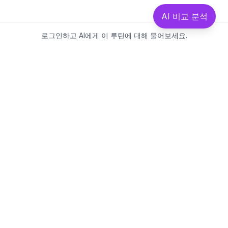
AI 비교 분석
로그인하고 AI에게 이 루틴에 대해 물어보세요.
Beautics-LAB
뷰틱스랩은 데이터를 기반으로
성분·루틴·제품을 분석하는 AI 플랫폼입니다.
소개
·
블로그
·
유해논란성분
·
MCP 사용
웹스팩토리
대표: 김민지
사업자등록번호: 381-17-02749
통신판매업신고: 2025-대구수성구-0828