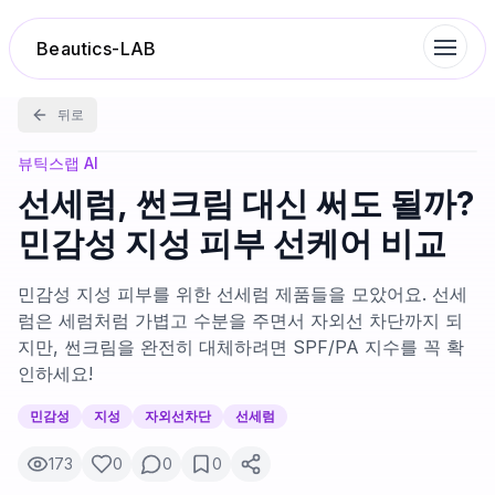
Beautics-LAB
뒤로
랭킹
뷰틱스랩 AI
선세럼, 썬크림 대신 써도 될까?
성분분석
민감성 지성 피부 선케어 비교
나의 스킨케어
민감성 지성 피부를 위한 선세럼 제품들을 모았어요. 선세
럼은 세럼처럼 가볍고 수분을 주면서 자외선 차단까지 되
지만, 썬크림을 완전히 대체하려면 SPF/PA 지수를 꼭 확
대화 이력
인하세요!
찜 목록
민감성
지성
자외선차단
선세럼
173
0
0
0
루틴탐색