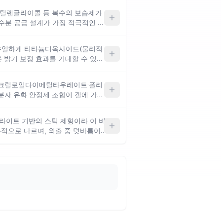
공급 성분이 적어 순수한 보습감보
펜틸렌글라이콜 등 복수의 보습제가
, 건조한 피부라면 별도의 보습 단
수분 공급 설계가 가장 적극적인 편
릴테트라메칠부틸페놀·디에칠헥실부
단 필터 조합도 이 제품만의 특징
 유일하게 티타늄디옥사이드(물리적
싶은 분께 맞는 설계지만, 화학 필
 밝기 보정 효과를 기대할 수 있는
제에 민감한 피부는 주의가 필요해
유 성분으로 함유되어 있어요. 다
 무거운 마감이 나타날 수 있어,
아크릴로일다이메틸타우레이트·폴리
를 선호하는 분께는 맞지 않을 수
자 유화 안정제 조합이 겔에 가까
 설계되었으며, 드로메트리졸트리
 자외선 차단 필터예요. 가볍고 촉
케라이트 기반의 스틱 제형이라 이 비
께 맞는 구성이지만, 고분자 성분에
적으로 다르며, 외출 중 덧바름이
 주의가 필요해요.
요. 폴리실리콘-15가 이 제품만의
 메인 선케어보다는 보조 덧바름용
며, 왁스 성분이 답답하게 느껴지는
.