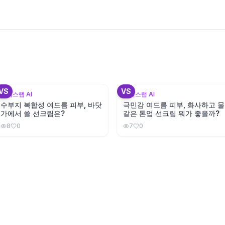
+
3
+
VS
VS
뷰틱스랩 AI
뷰틱스랩 AI
수부지 복합성 여드름 피부, 바닷
극민감 여드름 피부, 화사하고 물
가에서 쓸 선크림은?
같은 톤업 선크림 뭐가 좋을까?
8
0
7
0