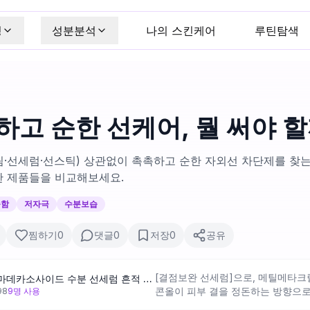
킹
성분분석
나의 스킨케어
루틴탐색
하고 순한 선케어, 뭘 써야 할
·선세럼·선스틱) 상관없이 촉촉하고 순한 자외선 차단제를 찾는
한 제품들을 비교해보세요.
순함
저자극
수분보습
찜하기
0
댓글
0
저장
0
공유
[결점보완 선세럼]으로, 메틸메타
[산뜻촉촉 선크림] 메디힐 마데카소사이드 수분 선세럼 흔적 리페어 50g
콘올이 피부 결을 정돈하는 방향으로
98
9
명 사용
않은 피부톤이 고민이라면 관심을 가