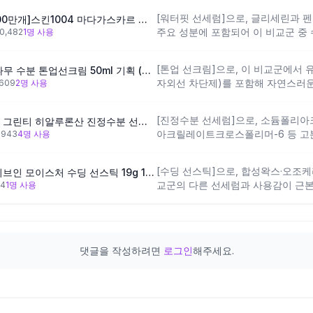
세린·히알루론산 같은 적극적 수분 
[워터핏 선세럼]으로, 글리세린과 
[수분 선크림][누적판매1700만개]스킨1004 마다가스카르 센텔라 히알루-시카 워터핏 선세럼 50ml
다 마무리 정돈감 중심의 제품이므로
주요 성분에 포함되어 이 비교군 중 
10,482
1
명 사용
계가 필요할 수 있어요.
이에요. 메칠렌비스-벤조트리아졸
타미도트리아존 등 다양한 자외선 차
[톤업 선크림]으로, 이 비교군에서
[생기촉촉] 라운드랩 자작나무 수분 톤업선크림 50ml 기획 (+클렌저 20ml)
으로, 보습과 차단을 동시에 챙기고 
자외선 차단제)를 포함해 자연스러운
,609
2
명 사용
터 위주 구성이라 화학 자외선 차단
설계이며, 자작나무수액이 브랜드 고
요.
만 티타늄디옥사이드 특성상 백탁이나
[진정수분 선세럼]으로, 소듐폴리
[1+1/수분진정] 이니스프리 그린티 히알루론산 진정수분 선세럼 50ml 1+1
피부톤 보정보다 맑고 투명한 마무리
아크릴레이트크로스폴리머-6 등 고분
뷰
943
4
명 사용
있어요.
운 부드러운 텍스처를 만들어내도록
실록산은 이 비교군에서 이 제품만의
[수딩 선스틱]으로, 합성왁스·오조
[수딩쿨링/1+1] 토리든 다이브인 모이스처 수딩 선스틱 19g 1+1 기획
촉한 겔 타입의 선세럼을 원하는 분
교군의 다른 선세럼과 사용감이 근본
64
1
명 사용
피부가 민감하게 반응하는 경우라면
나 간편한 휴대 목적에 특화된 설계예
자외선 차단 필터이고, 스틱 특성상
으로 활용할 때 더 자연스럽게 맞으
지성·복합성 피부는 주의가 필요해요
댓글을 작성하려면
로그인
해주세요.