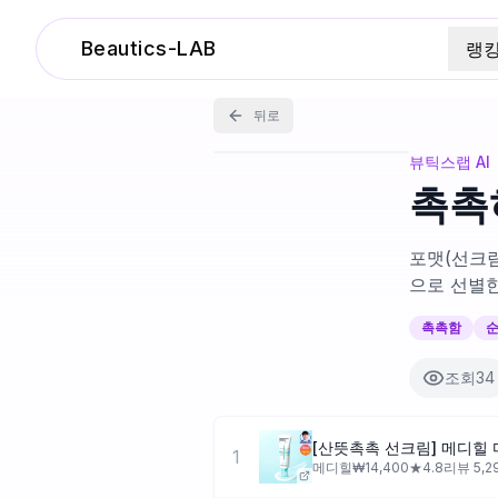
Beautics-LAB
랭
뒤로
뷰틱스랩 AI
촉촉
포맷(선크림
으로 선별
촉촉함
조회
34
1
메디힐
₩
14,400
★
4.8
리뷰
5,2