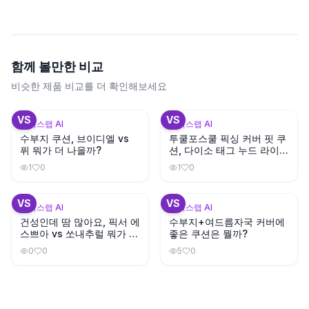
함께 볼만한 비교
비슷한 제품 비교를 더 확인해보세요
+
1
VS
VS
뷰틱스랩 AI
뷰틱스랩 AI
수부지 쿠션, 브이디엘 vs
투쿨포스쿨 픽싱 커버 핏 쿠
퓌 뭐가 더 나을까?
션, 다이소 태그 누드 라이트
와 색상이 비슷할까?
1
0
1
0
+
3
VS
VS
뷰틱스랩 AI
뷰틱스랩 AI
건성인데 땀 많아요, 픽서 에
수부지+여드름자국 커버에
스쁘아 vs 쏘내추럴 뭐가 지
좋은 쿠션은 뭘까?
속력 좋을까?
0
0
5
0