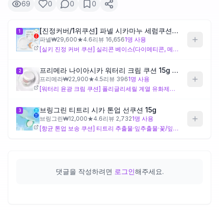
69
0
0
0
제품비교
[진정커버/1위쿠션] 파넬 시카마누 세럼쿠션(단품/기획)
1
파넬
₩
29,600
★
4.6
리뷰
16,656
1
명 사용
[실키 진정 커버 쿠션] 실리콘 베이스(다이메티콘, 메틸트라이메티콘 계열)로 피부 결을 매끄럽게 정돈하는 설계이며, 락토바실러스와 피토스핑고신이 피부 장벽 환경 개선을 겨냥한 고유 구성입니다. 마누카잎추출물의 항균 지향 성분이 트러블·좁쌀 피부에 배려된 쿠션이지만, 실리콘 함량이 높아 화장독이 걱정되는 분은 꼼꼼한 클렌징이 필수입니다.
Login
프리메라 나이아시카 워터리 크림 쿠션 15g (1호/2호)
2
프리메라
₩
22,900
★
4.5
리뷰
396
1
명 사용
[워터리 윤광 크림 쿠션] 폴리글리세릴 계열 유화제를 다수 배합한 수분감 있는 제형으로, 하이알루로닉애씨드·판테놀·콜레스테롤이 고유하게 포함되어 보습 장벽 지향 설계가 두드러집니다. 비스머스옥시클로라이드와 실리카가 은은한 광택과 소프트 포커스 효과를 겨냥하고 있어, 건조함으로 인한 민감·트러블 피부에는 긍정적이나 지성·트러블성 피부는 윤광 마무리가 번들거림으로 느껴질 수 있어 주의가 필요합니다.
브링그린 티트리 시카 톤업 선쿠션 15g
3
브링그린
₩
12,000
★
4.6
리뷰
2,732
1
명 사용
[항균 톤업 보송 쿠션] 티트리 추출물·잎추출물·꽃/잎/줄기추출물·잎수·잎오일까지 티트리를 다층으로 배합한 고유 구성으로, 트러블·좁쌀 피부 대응에 집중된 설계입니다. 크로뮴옥사이드그린 기반 톤업에 아이소도데케인의 빠른 건조감이 더해져 보송한 마무리를 지향하지만, 티트리 성분에 민감하거나 자극 반응이 있는 분은 사용 전 패치테스트를 권장합니다.
댓글을 작성하려면
로그인
해주세요.