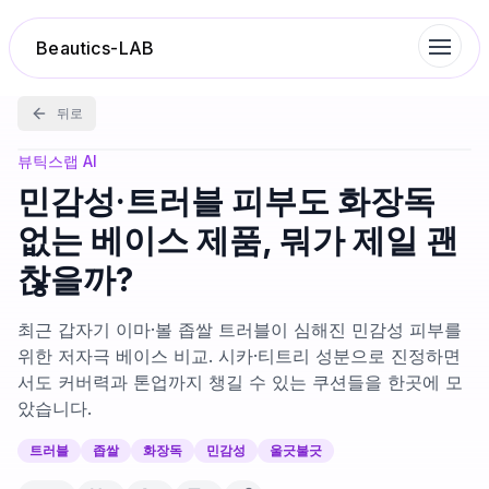
Beautics-LAB
뒤로
랭킹
뷰틱스랩 AI
민감성·트러블 피부도 화장독
성분분석
없는 베이스 제품, 뭐가 제일 괜
찮을까?
나의 스킨케어
최근 갑자기 이마·볼 좁쌀 트러블이 심해진 민감성 피부를
대화 이력
위한 저자극 베이스 비교. 시카·티트리 성분으로 진정하면
서도 커버력과 톤업까지 챙길 수 있는 쿠션들을 한곳에 모
았습니다.
찜 목록
트러블
좁쌀
화장독
민감성
울긋불긋
루틴탐색