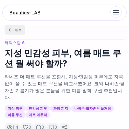
Beautics-LAB
뒤로
랭킹
뷰틱스랩 AI
지성 민감성 피부, 여름 매트 쿠
성분분석
션 뭘 써야 할까?
나의 스킨케어
라네즈 더 매트 쿠션을 포함해, 지성·민감성 피부에도 자극
없이 쓸 수 있는 매트 쿠션을 비교해봤어요. 코와 나비존·팔
자존 기름기가 많은 분들을 위한 여름 밀착 쿠션 추천입니
대화 이력
다.
찜 목록
지성 피부
민감성 피부
과잉 피지
나비존·팔자존 번들거림
여름 쿠션
매트 마무리
루틴탐색
114
0
0
0