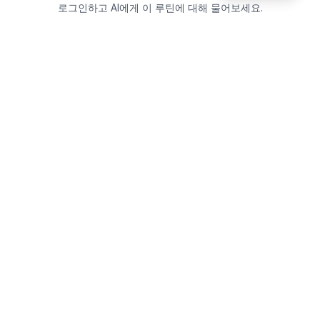
로그인하고 AI에게 이 루틴에 대해 물어보세요.
Beautics-LAB
뷰틱스랩은 데이터를 기반으로
성분·루틴·제품을 분석하는 AI 플랫폼입니다.
소개
·
블로그
·
유해논란성분
·
MCP 사용
웹스팩토리
대표: 김민지
사업자등록번호: 381-17-02749
통신판매업신고: 2025-대구수성구-0828
주소: 대구광역시 수성구 수성로 367-2
이메일:
beauticslab@gmail.com