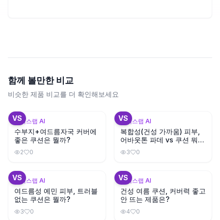
함께 볼만한 비교
비슷한 제품 비교를 더 확인해보세요
+
3
+
1
VS
VS
뷰틱스랩 AI
뷰틱스랩 AI
수부지+여드름자국 커버에
복합성(건성 가까움) 피부,
좋은 쿠션은 뭘까?
어바웃톤 파데 vs 쿠션 뭐가
나을까?
2
0
3
0
+
2
+
3
VS
VS
뷰틱스랩 AI
뷰틱스랩 AI
여드름성 예민 피부, 트러블
건성 여름 쿠션, 커버력 좋고
없는 쿠션은 뭘까?
안 뜨는 제품은?
3
0
4
0