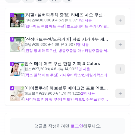
제품비교
[리필+실버파우치 증정] 라네즈 네오 쿠션 더 매트 15g
1
라네즈
₩
30,000
★
4.6
리뷰
3,371
1
명 사용
[펩타이드 복합 매트 쿠션] 호모살레이트 추가 UV 필터와 아세틸헵타펩타이드-4·아세틸헥사펩타이드-8·아세틸옥타펩타이드-3 세 가지 펩타이드 복합이 고유 특징으로, 매트 마무리와 함께 안티에이징 케어를 병행하는 설계입니다. 다만 시트로넬올·제라니올·리모넨·하이드록시시트로넬알 등 고유 향 성분이 여럿 포함되어 있어, 민감성 피부라면 자극 반응을 먼저 확인하며 사용하는 것이 좋습니다.
Login
[진정매트쿠션/모공커버] 파넬 시카마누 세럼 인 매트쿠션(본품+리필)
2
파넬
₩
29,600
★
4.6
리뷰
3,907
1
명 사용
[진정 장벽 매트쿠션] 병풀추출물·마누카잎추출물·세라마이드엔피·피토스핑고신·락토바실러스발효물이 고유하게 포함되어, 피지 조절과 매트 마무리에 진정·피부 장벽 강화 설계를 더한 것이 특징입니다. 지성이면서 자극이나 홍조가 잦은 민감성 피부에 맞는 구성이나, 마카다미아씨오일이 고유 성분에 포함되어 있어 피지 분비가 매우 많은 피부는 실제 사용에서 지속력을 확인해보는 것이 좋습니다.
힌스 메쉬 매트 쿠션 한정 기획 4 Colors
3
힌스
₩
27,200
★
4.6
리뷰
14,992
2
명 사용
[왁스 밀착 매트 쿠션] 카나우바왁스·칸데릴라왁스에스터·세레신·해바라기씨왁스 등 다수의 왁스류와 사파이어가루·칼슘티타늄보로실리케이트가 고유하게 포함되어, 밀착 지속력과 미세 광채를 겸한 매트 설계가 차별점입니다. 다만 황색4호·적색202호·적색201호·청색1호 등 타르색소가 고유 성분에 포함되어 있어, 민감성 피부나 색소침착이 걱정되는 경우에는 패치 테스트 후 사용하는 것이 좋습니다.
[아이돌쿠션] 헤브블루 메이크업 프로 엑토인 트리 세미매트 핏 쿠션 4종 택 1 (기획/단품)
4
헤브블루
₩
28,900
★
4.7
리뷰
1,225
2
명 사용
[세미매트 진정 핏 쿠션] 엑토인·약모밀수·병풀잎추출물·락토코쿠스발효물·다종 베리추출물·아미노산 복합이 고유하게 포함되어, 진정·항산화와 수분 보충을 동시에 겨냥한 세미매트 설계가 특징입니다. 지성+민감성 피부의 피지와 자극을 함께 고려한 구성이나, 세미매트 제형 특성상 나비존·팔자존 번들거림이 심한 경우에는 지속력이 충분한지 실제 사용으로 확인이 필요합니다.
댓글을 작성하려면
로그인
해주세요.