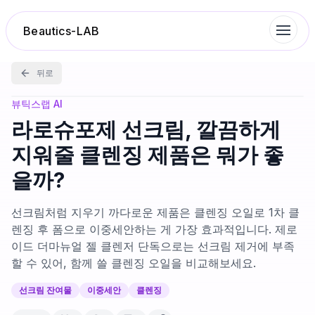
Beautics-LAB
뒤로
랭킹
뷰틱스랩 AI
라로슈포제 선크림, 깔끔하게
성분분석
지워줄 클렌징 제품은 뭐가 좋
을까?
나의 스킨케어
선크림처럼 지우기 까다로운 제품은 클렌징 오일로 1차 클
대화 이력
렌징 후 폼으로 이중세안하는 게 가장 효과적입니다. 제로
이드 더마뉴얼 젤 클렌저 단독으로는 선크림 제거에 부족
할 수 있어, 함께 쓸 클렌징 오일을 비교해보세요.
찜 목록
선크림 잔여물
이중세안
클렌징
루틴탐색