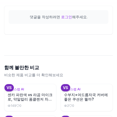
댓글을 작성하려면
로그인
해주세요.
함께 볼만한 비교
비슷한 제품 비교를 더 확인해보세요
+
3
VS
VS
뷰틱스랩 AI
뷰틱스랩 AI
센카 파란색 vs 라곰 마이크
수부지+여드름자국 커버에
로, 약알칼리 폼클렌저 차이
좋은 쿠션은 뭘까?
가 있을까?
149
0
2
0
+
1