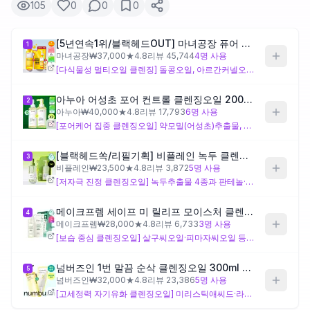
105
0
0
0
제품비교
[5년연속1위/블랙헤드OUT] 마녀공장 퓨어 클렌징 오일 200ml 리필기획 (+리필 200ml+캡슐형 2mlx3)
1
마녀공장
₩
37,000
★
4.8
리뷰
45,744
4
명 사용
[다식물성 멀티오일 클렌징] 돌콩오일, 아르간커넬오일, 달맞이꽃오일 등 다종의 식물성 오일이 배합되어 세안 후 피부에 영양감을 더하는 설계로, 라로슈포제 선크림 잔여물을 제거하면서 건성~일반 피부에 잘 맞습니다. 다만 리모넨·리날룰 등 향 유발 성분이 포함되어 있어 향 성분에 민감하거나 피부 장벽이 약한 경우 주의가 필요해요.
Login
아누아 어성초 포어 컨트롤 클렌징오일 200ml 2입
2
아누아
₩
40,000
★
4.8
리뷰
17,793
6
명 사용
[포어케어 집중 클렌징오일] 약모밀(어성초)추출물, 인도멀구슬나무(님) 성분군, 홀리바질잎추출물 등 피지·모공 관리에 초점을 맞춘 고유 성분 구성으로, 선크림 제거와 함께 모공을 클리어하게 관리하고 싶은 지성·복합성 피부에 맞게 설계되어 있습니다. 보습감보다 깔끔한 세안감에 무게를 둔 포뮬러이므로 건성 피부는 세안 후 당김을 느낄 수 있어요.
[블랙헤드쏙/리필기획] 비플레인 녹두 클렌징오일 200ml 기획 (+200ml 리필)
3
비플레인
₩
23,500
★
4.8
리뷰
3,872
5
명 사용
[저자극 진정 클렌징오일] 녹두추출물 4종과 판테놀·알란토인이 배합되어 세안 중 자극을 최소화하고 피부 장벽을 배려하는 설계이며, 향료 성분이 없어 민감하거나 트러블성 피부에 적합합니다. 라로슈포제 선크림 잔여물 제거는 무난하나 강력한 클렌징보다 진정·보호에 무게를 둔 포뮬러라, 짙은 메이크업을 함께 지우는 경우 세정력이 아쉽게 느껴질 수 있어요.
메이크프렘 세이프 미 릴리프 모이스처 클렌징오일 리필기획 (210ml+100ml 리필)
4
메이크프렘
₩
28,000
★
4.8
리뷰
6,733
3
명 사용
[보습 중심 클렌징오일] 살구씨오일·피마자씨오일 등 풍부한 유분감의 고유 성분 구성으로 세안 후 촉촉한 피부감을 원하는 건성 피부에 맞게 설계되어 있으며, 블랙윌로우나무껍질추출물이 배합되어 가벼운 각질 케어 효과를 기대할 수 있는 구성입니다. 유향나무오일 등 향 계열 성분이 포함되어 있어 민감성 피부는 주의가 필요하고, 유분감이 높아 지성 피부에는 무겁게 느껴질 수 있어요.
넘버즈인 1번 말끔 순삭 클렌징오일 300ml 기획 (+2번 클렌징폼 120ml 증정)
5
넘버즈인
₩
32,000
★
4.8
리뷰
23,386
5
명 사용
[고세정력 자기유화 클렌징오일] 미리스틱애씨드·라우릭애씨드 등 지방산과 포타슘하이드록사이드의 조합으로 물에 닿으면 비누화 반응이 일어나는 설계로, 라로슈포제 선크림 잔여물을 가장 말끔하게 제거하는 데 초점이 맞춰져 있습니다. 세정력이 강한 만큼 건성·민감성 피부나 피부 장벽이 약화된 경우에는 세안 후 당김이나 자극이 발생할 수 있어요.