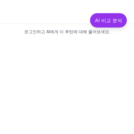
AI 비교 분석
로그인하고 AI에게 이 루틴에 대해 물어보세요.
Beautics-LAB
뷰틱스랩은 데이터를 기반으로
성분·루틴·제품을 분석하는 AI 플랫폼입니다.
소개
·
블로그
·
유해논란성분
·
MCP 사용
웹스팩토리
대표: 김민지