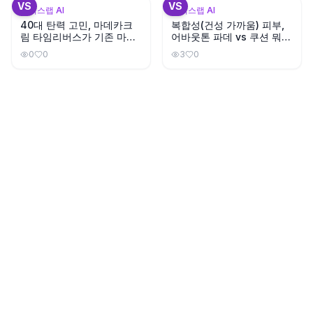
VS
VS
뷰틱스랩 AI
뷰틱스랩 AI
40대 탄력 고민, 마데카크
복합성(건성 가까움) 피부,
림 타임리버스가 기존 마데
어바웃톤 파데 vs 쿠션 뭐가
카크림보다 나을까?
나을까?
0
0
3
0