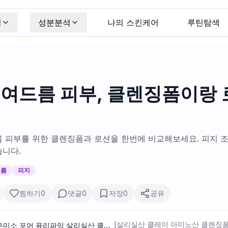
킹
성분분석
나의 스킨케어
루틴탐색
 여드름 피부, 클렌징폼이랑 
 피부를 위한 클렌징폼과 로션을 한번에 비교해보세요. 피지 
습니다.
드름
피지
찜하기
0
댓글
0
저장
0
공유
[살리실산 클레이 아미노산 클렌징
[여드름기능성/피지케어] 주미소 포어 퓨리파잉 살리실산 클렌징폼 120g 기획 (+20g)