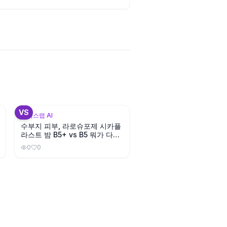
3
VS
뷰틱스랩 AI
수부지 피부, 라로슈포제 시카플
라스트 밤 B5+ vs B5 뭐가 다를
까?
0
0