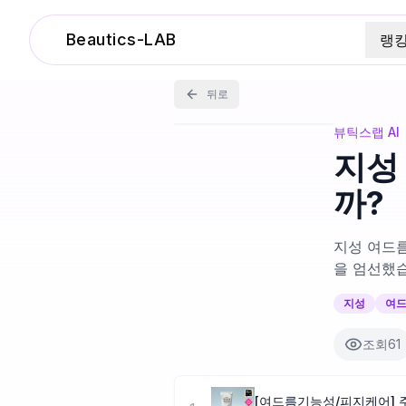
Beautics-LAB
랭
뒤로
뷰틱스랩 AI
지성
까?
지성 여드름
을 엄선했
지성
여
조회
61