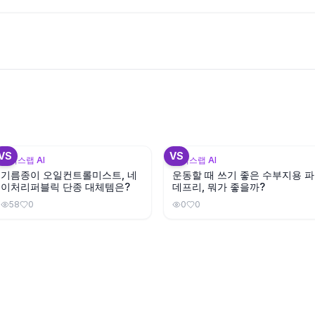
+
1
+
VS
VS
뷰틱스랩 AI
뷰틱스랩 AI
기름종이 오일컨트롤미스트, 네
운동할 때 쓰기 좋은 수부지용 파
이처리퍼블릭 단종 대체템은?
데프리, 뭐가 좋을까?
58
0
0
0