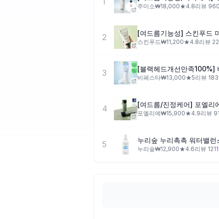
1
주미소
₩
18,000
★
4.8
리뷰
96
[여드름기능성] 스킨푸드 
2
스킨푸드
₩
11,200
★
4.8
리뷰
2
3
비페스타
₩
13,000
★
5
리뷰
183
4
포엘리에
₩
15,900
★
4.9
리뷰
9
5
누리숲
₩
12,900
★
4.6
리뷰
121
1