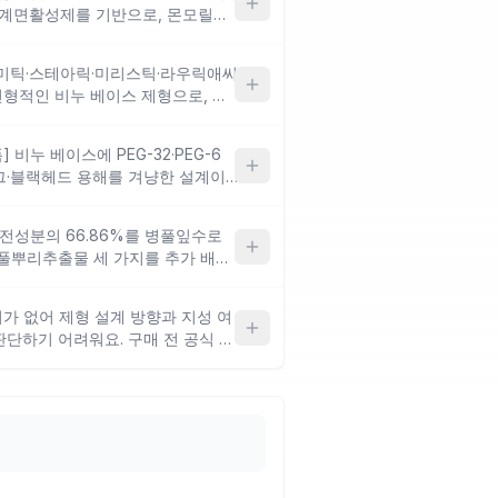
계면활성제를 기반으로, 몬모릴로
착 성분과 살리실릭애씨드를 함께
어를 동시에 겨냥한 구성이에요. 지
팔미틱·스테아릭·미리스틱·라우릭애씨
적으로 잘 맞는 설계이나, 클레이
형적인 비누 베이스 제형으로, 세
건조감이 생길 수 있어 사용 빈도 조
벽에 부담을 줄 수 있어요. 살리실
 미나리추출물이 항산화를 더하지
비누 베이스에 PEG-32·PEG-6
약해진 상태라면 비누 베이스 특성상
그·블랙헤드 용해를 겨냥한 설계이
조함을 완화하려는 구성이에요. 다만
 성분이 없어 블랙헤드 중심 고민
전성분의 66.86%를 병풀잎수로
름 케어에 대한 성분적 뒷받침은 상
풀뿌리추출물 세 가지를 추가 배합
마이드로 피지 조절과 트러블 후 색
드름 피부의 붉음·자극 진정과 가벼
터가 없어 제형 설계 방향과 지성 여
나, 보습감이 가벼운 로션 제형이라
단하기 어려워요. 구매 전 공식 페
 부족하게 느껴질 수 있어요.
직접 확인하는 것을 권장해요.