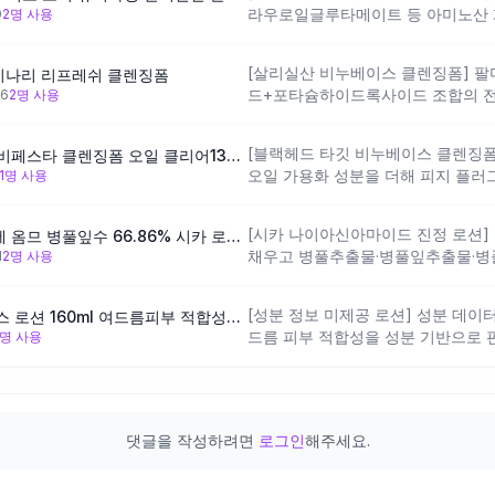
라우로일글루타메이트 등 아미노산 
0
2
명 사용
나이트·일라이트 두 종류의 점토 흡
배합한 설계로, 피지 흡착과 각질 케
[살리실산 비누베이스 클렌징폼] 
미나리 리프레쉬 클렌징폼
성 여드름 피부에 피지·모공 케어 목
드+포타슘하이드록사이드 조합의 전
26
2
명 사용
+BHA 조합 특성상 자주 사용하면 
정력은 강하지만 pH가 높아 피부 장
절이 필요해요.
릭애씨드가 여드름 케어를 보조하고
[블랙헤드 타깃 비누베이스 클렌징폼] 
[블랙헤드개선만족100%] 비페스타 클렌징폼 오일 클리어130g (민감지성)
만, 지성 여드름 피부라도 장벽이 
오일 가용화 성분을 더해 피지 플러
1
명 사용
자극이 느껴질 수 있어요.
며, 스쿠알란·말티톨로 세정 후 건
살리실릭애씨드 등 여드름 전용 기능
[시카 나이아신아마이드 진정 로션] 
[여드름/진정케어] 포엘리에 옴므 병풀잎수 66.86% 시카 로션 145ml
에는 설계 방향이 맞지만, 활성 여드
채우고 병풀추출물·병풀잎추출물·병
1
2
명 사용
대적으로 약한 편이에요.
한 고농도 시카 설계에, 나이아신아
소 케어를 더한 구성이에요. 지성 여
[성분 정보 미제공 로션] 성분 데이
누리숲 누리촉촉 워터밸런스 로션 160ml 여드름피부 적합성시험 통과/청소년화장품/천연화장품
운 수분 보충에 설계 방향이 잘 맞으
드름 피부 적합성을 성분 기반으로 판
명 사용
건조한 계절에는 물리적 수분 보충이
이지 또는 제품 용기에서 전성분을 
댓글을 작성하려면
로그인
해주세요.