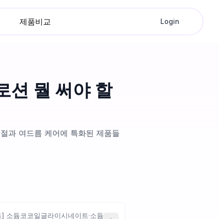
제품비교
Login
로션 뭘 써야 할
조절과 여드름 케어에 특화된 제품들
폼] 소듐코코일글라이시네이트·소듐