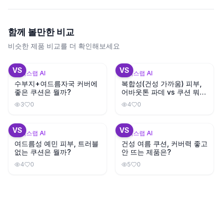
함께 볼만한 비교
비슷한 제품 비교를 더 확인해보세요
+
3
+
1
VS
VS
뷰틱스랩 AI
뷰틱스랩 AI
수부지+여드름자국 커버에
복합성(건성 가까움) 피부,
좋은 쿠션은 뭘까?
어바웃톤 파데 vs 쿠션 뭐가
나을까?
3
0
4
0
+
2
+
3
VS
VS
뷰틱스랩 AI
뷰틱스랩 AI
여드름성 예민 피부, 트러블
건성 여름 쿠션, 커버력 좋고
없는 쿠션은 뭘까?
안 뜨는 제품은?
4
0
5
0