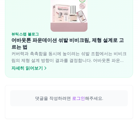
뷰틱스랩 블로그
어바웃톤 파운데이션 섞발 비비크림, 제형 설계로 고
르는 법
커버력과 촉촉함을 동시에 높이려는 섞발 조합에서는 비비크
림의 제형 설계 방향이 결과를 결정합니다. 어바웃톤 파운데
이션과 혼합 시 각 비비가 어떤 방식으로 작동하는지 성분 기
자세히 읽어보기
반으로 분석했습니다.
댓글을 작성하려면
로그인
해주세요.