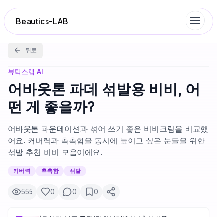
Beautics-LAB
뒤로
랭킹
뷰틱스랩 AI
어바웃톤 파데 섞발용 비비, 어
성분분석
떤 게 좋을까?
나의 스킨케어
어바웃톤 파운데이션과 섞어 쓰기 좋은 비비크림을 비교했
어요. 커버력과 촉촉함을 동시에 높이고 싶은 분들을 위한
섞발 추천 비비 모음이에요.
대화 이력
커버력
촉촉함
섞발
찜 목록
555
0
0
0
루틴탐색