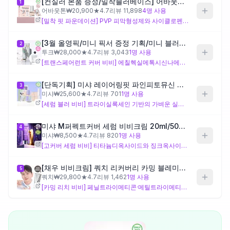
[컨실러 본품 증정/밀착블러베이스] 어바웃톤 스킨 레이어 핏 파운데이션 30ml 8종 (기획/단품)
1
어바웃톤
₩
20,900
★
4.7
리뷰
11,898
4
명 사용
[밀착 핏 파운데이션] PVP 피막형성제와 사이클로펜타실록세인 베이스로 피부 밀착력을 설계한 제품으로, 마이카가 포함되어 은은한 광감도 있어요. 스쿠알란이 가벼운 수분막을 더하지만, 현재 사용 중인 제품으로서 커버력과 촉촉함이 아쉽다면 혼합 시 비비의 유분·보습 성분이 PVP 피막과 어우러지는 방식에 따라 밀착감에 영향을 줄 수 있으니 소량씩 테스트해 보는 것이 좋아요.
제품비교
[3월 올영픽/미니 픽서 증정 기획/미니 블러셔&퍼프 증정 기획] 투크 트렌스페어런트 리커버 비비크림 2colors
2
투크
₩
28,000
★
4.7
리뷰
3,043
1
명 사용
Login
[트랜스페어런트 커버 비비] 에칠헥실메톡시신나메이트·징크옥사이드·에칠헥실살리실레이트 등 다중 자외선 차단 성분이 특징적으로, 커버보다 자외선 차단과 투명한 피부 표현에 설계 초점이 맞춰져 있어요. 글리세린과 하이드로제네이티드폴리데센이 촉촉함에 기여하지만, '트랜스페어런트(투명)' 설계 특성상 파운데이션과 혼합해도 커버력을 크게 끌어올리기는 어려울 수 있고, 촉촉함 보완을 주목적으로 하는 혼합에 더 어울릴 수 있어요.
[단독기획] 미샤 레이어링핏 파인피토뮤신 세럼 비비크림(단품/퍼프,공용기 기획)
3
미샤
₩
25,600
★
4.7
리뷰
701
1
명 사용
[세럼 블러 비비] 트라이실록세인 기반의 가벼운 실리콘과 합성플루오르플로고파이트가 결합되어 피부 표면을 매끄럽게 블러 처리하는 설계예요. '레이어링핏'을 표방해 다른 베이스 제품과의 혼합 사용을 고려한 제형으로 보이며, 나이아신아마이드가 함께 포함되어 있어요. 다만 커버력보다는 텍스처 개선과 세럼감에 초점이 맞춰져 있어, 커버력 보완을 원한다면 기대치를 조정할 필요가 있어요.
미샤 M퍼펙트커버 세럼 비비크림 20ml/50ml(단품/퍼프 기획)
4
미샤
₩
8,500
★
4.7
리뷰
820
1
명 사용
[고커버 세럼 비비] 티타늄디옥사이드와 징크옥사이드를 모두 포함해 이 비교군 내에서 커버 설계가 가장 뚜렷하며, 카프릴릭/카프릭트라이글리세라이드가 풍부한 수분감을 더해 촉촉한 마무리를 의도한 제품이에요. 락토바실러스/석류발효추출물·콩발효추출물이 차별 성분으로 피부 컨디셔닝을 더하고 있어요. 커버력과 촉촉함 두 가지를 함께 보완하려는 혼합 목적에 성분 구성상 가장 부합하는 방향이나, 혼합 비율에 따라 전체 제형 무게감이 높아질 수 있어요.
[채우 비비크림] 쿼치 리커버리 카밍 블레미쉬 밤 40ml 5종
5
쿼치
₩
29,800
★
4.7
리뷰
1,462
1
명 사용
[카밍 리치 비비] 페닐트라이메티콘·메틸트라이메티콘 등 다중 실리콘과 카프릴릭/카프릭트라이글리세라이드·다이아이소스테아릴말레이트 조합으로 이 비교군에서 유분감이 가장 풍부한 제형이며, 병풀잎추출물이 진정을 목적으로 배합된 점이 차별적이에요. 촉촉함 보완 효과는 기대할 수 있으나, 무거운 실리콘 베이스가 파운데이션의 밀착 피막과 혼합될 경우 제형 분리나 뭉침이 생길 가능성이 있으므로 소량으로 먼저 테스트하는 것이 좋아요.