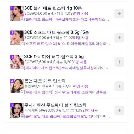
3CE 블러 매트 립스틱 4g 10종
1
제품비교
3CE
₩
24,000
★
4.7
리뷰
4,098
1
명 사용
[블러 매트 립스틱] 바륨설페이트와 마그네슘미리스테이트를 단독으로 포함해 블러 마무리와 매끄러운 활택감을 설계한 실리콘 기반 매트 제형이에요. 향료·알코올류 자극 성분이 없는 구성이라 민감성 피부에 비교적 부담이 적을 수 있으나, 진정·피부장벽 특화 성분은 포함되지 않아 염증이나 발적이 활성화된 상태라면 성분 반응을 먼저 확인하는 것이 좋아요.
3CE 소프트 매트 립스틱 3.5g 15종
2
Login
3CE
₩
21,000
★
4.7
리뷰
14,029
1
명 사용
[소프트 매트 립스틱] 비스-다이글리세릴폴리아실아디페이트-2를 단독으로 포함해 매트이면서도 뻑뻑하지 않은 유연감을 설계한 실리콘 기반 제형이에요. 건조함이 신경 쓰이는 매트 립스틱 사용자에게 적합한 구성이나, 트러블·피부염 등 피부 장벽이 저하된 상태를 고려한 진정 성분은 포함되지 않아 자극 여부를 별도로 확인하는 것이 좋아요.
3CE 캐시미어 허그 립스틱 3.5g
3
3CE
₩
17,600
★
4.8
리뷰
6,203
1
명 사용
[캐시미어 매트 립스틱] 트라이메틸실록시실리케이트·다이메티콘/비닐트라이메틸실록시실리케이트크로스폴리머 등 피막형성제로 지속력을 설계하면서, 소듐아세틸레이티드하이알루로네이트·콜로이달오트밀·블루펠로우버디나무껍질추출물·허브베니트추출물 등 보습과 피부보호 성분을 단독으로 다수 포함한 제형이에요. 이 비교 내 제품 중 민감성·건조 고민을 고려한 성분 구성이 가장 풍부하지만, 향료가 포함되어 있어 향 성분에 민감하거나 피부염이 심한 경우 주의가 필요해요.
롬앤 제로 매트 립스틱
4
롬앤
₩
9,900
★
4.7
리뷰
29,984
1
명 사용
[수분 매트 립스틱] 정제수·글리세린·소듐하이알루로네이트·코튼씨추출물 등 수분 성분을 단독으로 포함해 촉촉한 매트 사용감을 설계한 제형으로, 브이피/헥사데센코폴리머로 지속력도 보강했어요. 다만 페녹시에탄올·헥실렌글라이콜 등의 성분이 포함되어 있어 피부염·발적·염증 상태에서는 이 성분들에 대한 자극 여부를 먼저 확인하는 것이 좋아요.
무지개맨션 무드웨어 블러 립스틱
5
무지개맨션
₩
23,000
★
4.7
리뷰
1,092
1
명 사용
[블러 오일 매트 립스틱] 로즈힙열매오일·해바라기씨오일·스쿠알란·호호바씨추출물·석류나무꽃추출물 등 식물성 오일과 추출물을 단독 성분으로 다수 포함하고, 폴리메틸실세스퀴옥세인·메틸메타크릴레이트크로스폴리머로 블러 효과를 설계한 제형이에요. 윤기와 피부 유연화에 초점을 맞춘 구성이지만, 향료(리날룰 포함)가 포함되어 있어 향 성분에 민감하거나 발적·가려움이 있는 경우 주의가 필요해요.