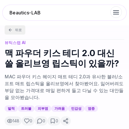
Beautics-LAB
뒤로
랭킹
뷰틱스랩 AI
맥 파우더 키스 테디 2.0 대신
성분분석
쓸 올리브영 립스틱이 있을까?
나의 스킨케어
MAC 파우더 키스 헤이지 매트 테디 2.0과 유사한 블러/소
프트 매트 립스틱을 올리브영에서 찾아봤어요. 잃어버려도
부담 없는 가격대로 매일 편하게 들고 다닐 수 있는 대안들
대화 이력
을 모아봤습니다.
찜 목록
발적
트러블
피부염
가려움
민감성
염증
148
0
0
0
루틴탐색