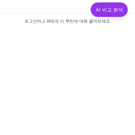
AI 비교 분석
로그인하고 AI에게 이 루틴에 대해 물어보세요.
Beautics-LAB
뷰틱스랩은 데이터를 기반으로
성분·루틴·제품을 분석하는 AI 플랫폼입니다.
소개
·
블로그
·
유해논란성분
·
MCP 사용
웹스팩토리
대표: 김민지
사업자등록번호: 381-17-02749
통신판매업신고: 2025-대구수성구-0828