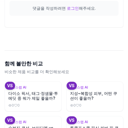
댓글을 작성하려면
로그인
해주세요.
함께 볼만한 비교
비슷한 제품 비교를 더 확인해보세요
+
2
+
3
VS
VS
뷰틱스랩 AI
뷰틱스랩 AI
다이소 픽서, 태그·정샘물·투
지성~복합성 피부, 어떤 쿠
에딧 중 뭐가 제일 좋을까?
션이 좋을까?
0
0
0
0
+
1
VS
VS
뷰틱스랩 AI
뷰틱스랩 AI
수부지 쿠션, 브이디엘 vs
투쿨포스쿨 픽싱 커버 핏 쿠