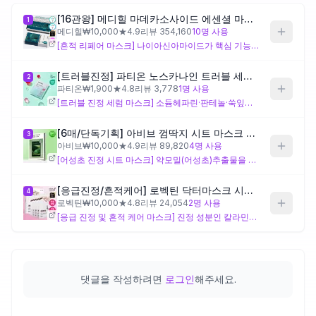
[16관왕] 메디힐 마데카소사이드 에센셜 마스크 흔적 리페어 10매
1
제품비교
메디힐
₩
10,000
★
4.9
리뷰
354,160
10
명 사용
[흔적 리페어 마스크] 나이아신아마이드가 핵심 기능 성분으로 배치된 설계로, 여드름 후 색소침착이나 자국 개선을 주된 목적으로 하는 구성이에요. 급성 여드름 염증을 빠르게 가라앉히기 위한 전용 진정 성분 구성은 아니므로, 지금 올라온 활성 여드름 케어보다는 이후 남는 흔적을 관리하는 단계에 더 가깝게 설계된 제품이에요.
[트러블진정] 파티온 노스카나인 트러블 세럼 마스크팩 1매
2
Login
파티온
₩
1,900
★
4.8
리뷰
3,778
1
명 사용
[트러블 진정 세럼 마스크] 소듐헤파린·판테놀·쑥잎추출물처럼 항염·재생 기능이 강조된 성분이 복합적으로 배치되어, 붉고 염증이 있는 활성 여드름 단계를 겨냥한 진정 설계에 초점이 맞춰진 구성이에요. 다만 딱딱한 좁살이나 막힌 모공이 원인인 면포성 여드름에는 진정 효과의 범위가 달라질 수 있으므로 이 점은 참고하세요.
[6매/단독기획] 아비브 껌딱지 시트 마스크 어성초 스티커 5매 (+1매 증정기획)
3
아비브
₩
10,000
★
4.9
리뷰
89,820
4
명 사용
[어성초 진정 시트 마스크] 약모밀(어성초)추출물을 중심으로 항균·진정을 겨냥한 설계로, 여드름성 피부의 피지·세균 과잉 환경을 다독이려는 구성 의도가 읽혀요. 껌딱지 시트 포맷으로 밀착력이 강조된 제품이나, 넓은 범위에 동시에 여드름이 난 상황이라면 시트 한 장의 커버 범위가 충분하지 않을 수 있어요.
[응급진정/흔적케어] 로벡틴 닥터마스크 시카 5매
4
로벡틴
₩
10,000
★
4.8
리뷰
24,054
2
명 사용
[응급 진정 및 흔적 케어 마스크] 진정 성분인 칼라민과 병풀추출물, 마데카소사이드가 배합되어 붉게 달아오른 급성 트러블을 빠르게 가라앉히는 데 초점을 맞춘 구성이에요. 파스향나무잎추출물(천연 BHA)이 포함되어 좁쌀 여드름의 원인이 되는 각질과 피지 정돈에도 도움을 주도록 설계. 다만, 전성분 앞쪽(세 번째)에 에탄올이 배치되어 시원한 쿨링감과 빠른 흡수를 돕지만, 알코올 성분에 민감하거나 건조한 피부라면 오히려 수분감을 빼앗겨 자극 있을 수 있음
댓글을 작성하려면
로그인
해주세요.