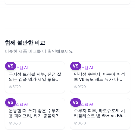
함께 볼만한 비교
비슷한 제품 비교를 더 확인해보세요
+
1
+
3
VS
VS
뷰틱스랩 AI
뷰틱스랩 AI
극지성 트러블 피부, 진정 잘
민감성 수부지, 아누아 어성
되는 앰플 뭐가 제일 좋을
초 vs 독도 세트 뭐가 나을
까?
까?
3
0
0
0
+
3
VS
VS
뷰틱스랩 AI
뷰틱스랩 AI
운동할 때 쓰기 좋은 수부지
수부지 피부, 라로슈포제 시
용 파데프리, 뭐가 좋을까?
카플라스트 밤 B5+ vs B5
뭐가 다를까?
0
0
0
0