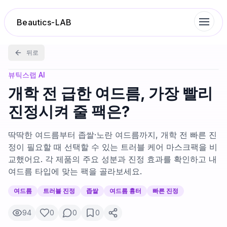
Beautics-LAB
뒤로
랭킹
뷰틱스랩 AI
개학 전 급한 여드름, 가장 빨리
성분분석
진정시켜 줄 팩은?
나의 스킨케어
딱딱한 여드름부터 좁쌀·노란 여드름까지, 개학 전 빠른 진
정이 필요할 때 선택할 수 있는 트러블 케어 마스크팩을 비
교했어요. 각 제품의 주요 성분과 진정 효과를 확인하고 내
대화 이력
여드름 타입에 맞는 팩을 골라보세요.
찜 목록
여드름
트러블 진정
좁쌀
여드름 흉터
빠른 진정
94
0
0
0
루틴탐색