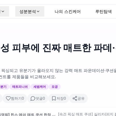
킹
성분분석
나의 스킨케어
루틴탐색
지성 피부에 진짜 매트한 파데
픽싱되고 유분기가 올라오지 않는 강력 매트 파운데이션·쿠션을
 컨트롤 제품들을 비교해보세요.
유분기
매트피니쉬
세범케어
모공
찜하기
0
댓글
0
저장
0
공유
[속건 픽싱 매트 쿠션] 실리카(피
[크림치크 본품 증정/3월 올영픽] 힌스 메쉬 매트 쿠션 한정 기획 (+리필+크림치크 본품)(오드스프링에디션)