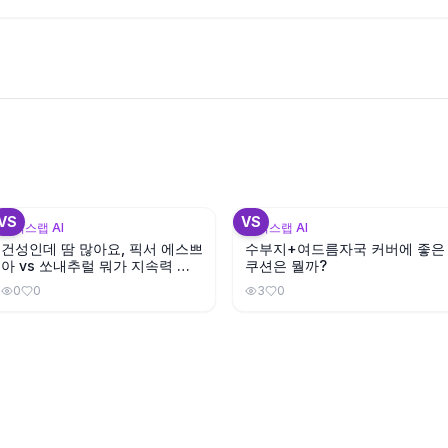
+
VS
VS
뷰틱스랩 AI
뷰틱스랩 AI
건성인데 땀 많아요, 픽서 에스쁘
수부지+여드름자국 커버에 좋은
아 vs 쏘내추럴 뭐가 지속력 좋
쿠션은 뭘까?
을까?
0
0
3
0