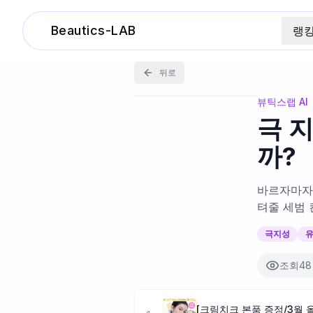
Beautics-LAB
랭
뒤로
뷰틱스랩 AI
극 
까?
바르자마자 
텨줄 세범
극지성
조회
48