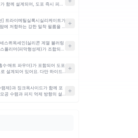
 함께 설계되어, 도포 즉시 피지
 방향으로 읽히는 구성이에요. 아
·속건감을 강화한 점도 극 지성
이션] 트라이메틸실록시실리케이트가
차단은 티타늄디옥사이드 단독 구성이
·땀에 저항하는 강한 밀착 필름을 형
케어를 고려하는 것이 좋아요.
로 읽을 수 있어요. 극 지성 피부에
티지 못했던 경우라면, 실리콘 레진
실세스퀴옥세인(실리콘 계열 블러링
 효과를 설계한 방향에 가깝습니다.
스폴리머(피막형성제)가 조합되어
 성분도 포함되어 있고 실리콘 레진
 질감의 매트함을 구현하는 방향으
 두드러질 수 있어 피부 결 상태에
카프릴릭/카프릭트라이글리세라이드가
 흡수·매트 파우더)가 포함되어 도포
간의 유연함이 섞인 벨벳 매트 계
로 설계되어 있어요. 다만 하이드
우 빠르게 올라오는 극 지성 피부에
헥실아이소노나노에이트 같은 에
적으로 부드럽게 느껴질 수 있는 성
, 극 지성 피부에서는 탤크의 흡수
(수렴제)과 징크옥사이드가 함께 포
 이루는 구조여서 매트 지속력이
 모공 수렴과 피지 억제 방향의 설
 주의가 필요합니다.
극 지성 피부에서 진정과 매트함을
다만 변성알코올은 피부 장벽이 약하
수 있어, 캐트리스처럼 피부가 뒤집
를 우선 확인하고 사용하는 것이 좋