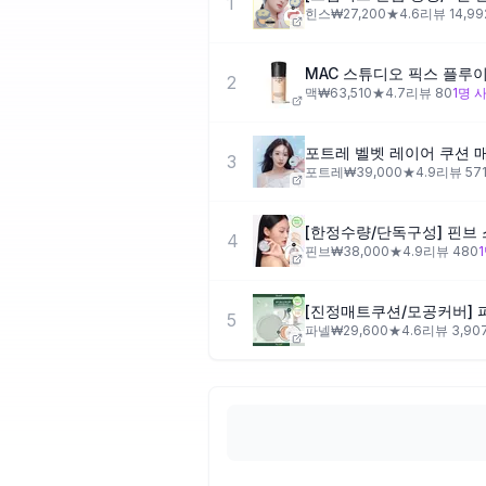
1
힌스
₩
27,200
★
4.6
리뷰
14,99
2
맥
₩
63,510
★
4.7
리뷰
80
1
명 
포트레 벨벳 레이어 쿠션 매트 
3
포트레
₩
39,000
★
4.9
리뷰
57
4
핀브
₩
38,000
★
4.9
리뷰
480
1
5
파넬
₩
29,600
★
4.6
리뷰
3,90