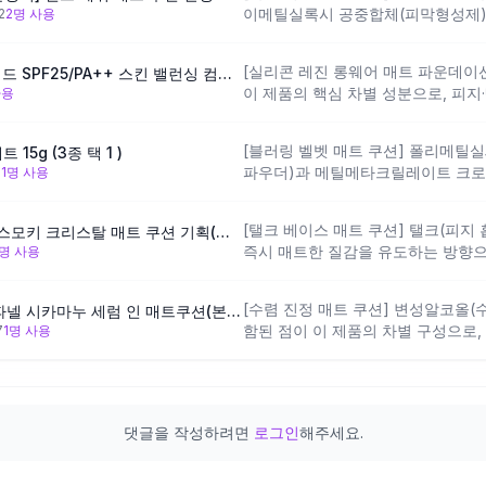
이메틸실록시 공중합체(피막형성제)가
2
2
명 사용
를 흡수하면서 빠르게 밀착 고정되는
이소도데케인이 용제로 포함되어 경량
[실리콘 레진 롱웨어 매트 파운데
MAC 스튜디오 픽스 플루이드 SPF25/PA++ 스킨 밸런싱 컴플렉스 롱웨어 소프트 매트 파운데이션
피부에 유리한 방향이며, 자외선 
이 제품의 핵심 차별 성분으로, 피지
사용
라 강한 자외선 환경에서는 별도 선
성해 장시간 매트 지속력을 설계 의도
서 기존 매트 쿠션·파운데이션이 버
[블러링 벨벳 매트 쿠션] 폴리메틸
15g (3종 택 1 )
중심의 이 성분 구성이 더 강한 픽싱
파우더)과 메틸메타크릴레이트 크로
1
1
명 사용
다만 소듐하이알루로네이트 등 보습
모공을 소프트하게 커버하면서 벨벳
계열은 각질이 있는 피부에는 들뜸이
로 설계된 것으로 읽혀요. 다만 
따라 주의가 필요해요.
[탤크 베이스 매트 쿠션] 탤크(피지
[한정수량/단독구성] 핀브 스모키 크리스탈 매트 쿠션 기획(본품+리필+키링)
포함되어 완전 건조한 발림보다는 약
즉시 매트한 질감을 유도하는 방향으
명 사용
열에 가까운 구성이에요. 기름이 매
로제네이티드폴리아이소부텐과 에틸
서는 다른 제품 대비 매트감이 상대
멀리엔트 성분도 함께 포함되어 있어
분 구성입니다.
[수렴 진정 매트 쿠션] 변성알코올
[진정매트쿠션/모공커버] 파넬 시카마누 세럼 인 매트쿠션(본품+리필)
효과가 이 성분들의 유분감과 균형을
함된 점이 이 제품의 차별 구성으로,
7
1
명 사용
기대보다 짧게 느껴질 수 있는 점은
계 의도로 읽히며 트러블을 동반한 
함께 기대할 수 있는 방향이에요. 
거나 예민한 상태에서는 자극이 될 
혔던 경험이 있다면 피부 장벽 상태
댓글을 작성하려면
로그인
해주세요.
아요.