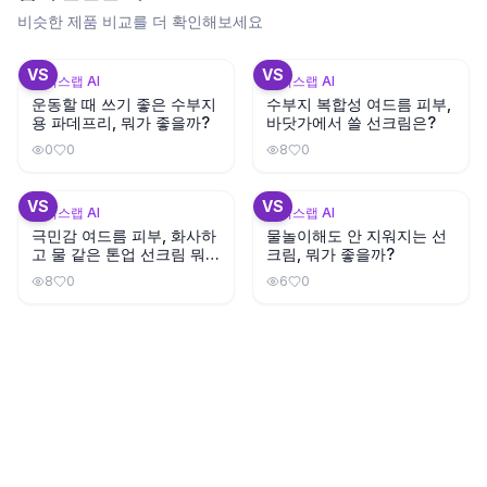
비슷한 제품 비교를 더 확인해보세요
+
3
+
3
VS
VS
뷰틱스랩 AI
뷰틱스랩 AI
운동할 때 쓰기 좋은 수부지
수부지 복합성 여드름 피부,
용 파데프리, 뭐가 좋을까?
바닷가에서 쓸 선크림은?
0
0
8
0
+
3
+
3
VS
VS
뷰틱스랩 AI
뷰틱스랩 AI
극민감 여드름 피부, 화사하
물놀이해도 안 지워지는 선
고 물 같은 톤업 선크림 뭐가
크림, 뭐가 좋을까?
좋을까?
8
0
6
0