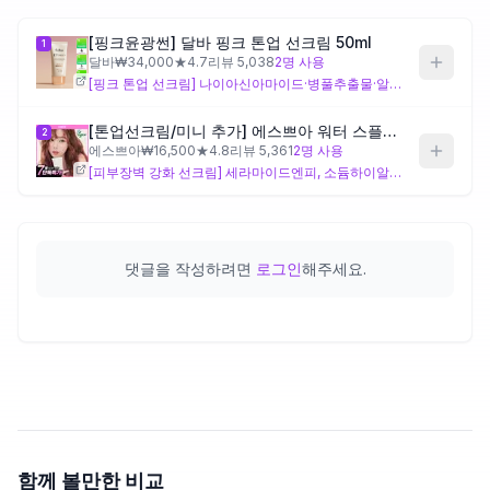
[핑크윤광썬] 달바 핑크 톤업 선크림 50ml
1
제품비교
달바
₩
34,000
★
4.7
리뷰
5,038
2
명 사용
[핑크 톤업 선크림] 나이아신아마이드·병풀추출물·알란토인·판테놀 등 고유 진정·브라이트닝 성분을 갖추고, 카프릴릴메티콘·다이메티콘 계열 실리콘이 주도하는 제형으로 윤광감과 핑크 보정 연출을 목표로 설계되어 있어요. 건성·복합성 피부 중 윤기 있는 마무리를 원하는 분께 잘 맞을 수 있으나, 실리콘 기반 피막과 리모넨·시트랄·오렌지오일 같은 향 성분이 다수 포함되어 있어 민감성 피부라면 사용 전 패치 테스트를 권장해요.
Login
[톤업선크림/미니 추가] 에스쁘아 워터 스플래쉬 선크림 세라마이드 60ml
2
에스쁘아
₩
16,500
★
4.8
리뷰
5,361
2
명 사용
[피부장벽 강화 선크림] 세라마이드엔피, 소듐하이알루로네이트크로스폴리머·하이알루로닉애씨드·소듐아세틸레이티드하이알루로네이트 등 히알루론산 복합 구성이 고유 특징으로, 건조하거나 장벽이 약한 피부의 수분 유지를 지원하는 방향으로 설계되어 있어요. 다만 에칠헥실메톡시신나메이트(화학 자외선 차단제)가 포함되어 있어 해당 성분에 민감하게 반응하는 피부라면 주의가 필요하고, 소듐벤조에이트 보존제도 민감성 피부에서 확인이 필요해요.
댓글을 작성하려면
로그인
해주세요.
함께 볼만한 비교