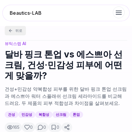
Beautics-LAB
뒤로
랭킹
뷰틱스랩 AI
달바 핑크 톤업 vs 에스쁘아 선
성분분석
크림, 건성·민감성 피부에 어떤
게 맞을까?
나의 스킨케어
건성+민감성 약복합성 피부를 위한 달바 핑크 톤업 선크림
대화 이력
과 에스쁘아 워터 스플래쉬 선크림 세라마이드를 비교해
드려요. 두 제품의 피부 적합성과 차이점을 살펴보세요.
찜 목록
건성
민감성
복합성
선크림
톤업
165
0
0
0
루틴탐색