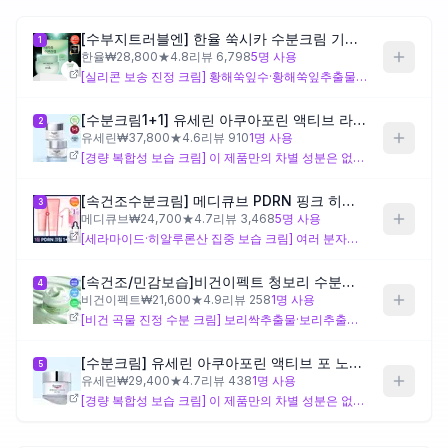
[수부지트러블엔] 한율 쑥시카 수분크림 기획 (55ml+25ml+시트팩1매)
1
제품비교
한율
₩
28,800
★
4.8
리뷰
6,798
5
명 사용
[실리콘 보송 진정 크림] 황해쑥잎수·황해쑥잎추출물, 구상나무잎추출물, 병풀꽃/잎/줄기추출물, 락토바실러스발효물이 이 제품만의 차별 성분으로, 트러블이 잦은 수부지 피부의 진정·케어 설계 의도가 뚜렷합니다. 다수의 실리콘 성분과 피막형성 폴리머로 보송한 마무리감을 설계해 기름짐이 올라오는 T존에도 비교적 가볍게 사용할 수 있는 구성이나, 실리콘 피막 누적에 민감하게 반응하는 피부라면 장기 사용 시 주의가 필요합니다.
Login
[수분크림1+1] 유세린 아쿠아포린 액티브 라이트크림 복합성용 50ml
2
유세린
₩
37,800
★
4.6
리뷰
910
1
명 사용
[경량 복합성 보습 크림] 이 제품만의 차별 성분은 없으며, 제품 5(유세린 아쿠아포린 액티브 포 노멀 투 컴비네이션 스킨)와 성분 구성이 동일합니다. 글리세릴글루코사이드 기반의 수분 공급과 변성알코올로 가벼운 사용감을 설계한 제품으로, 겉 기름짐을 최소화하면서 속건조를 잡고 싶은 복합성·수부지 피부에 맞는 구성입니다. 진정·장벽 특화 성분이 별도로 포함되지 않아 트러블 케어보다는 일상적인 수분 유지 목적에 초점이 맞춰져 있습니다.
[속건조수분크림] 메디큐브 PDRN 핑크 히알루로닉 수분크림 50ml 더블기획 (+앰플10ml)
3
메디큐브
₩
24,700
★
4.7
리뷰
3,468
5
명 사용
[세라마이드·히알루론산 집중 보습 크림] 여러 분자량의 히알루론산 5종, 세라마이드 5종+피토스핑고신+콜레스테롤로 구성된 완전한 세라마이드 복합체, 소듐디엔에이(PDRN), 아데노신, 다수의 펩타이드가 이 제품만의 차별 성분으로, 속건조와 장벽 손상이 동시에 있는 수부지 피부의 집중 보습·재생 설계 의도가 뚜렷합니다. 다만 오일 유화 베이스와 많은 성분 수로 인해 지성 T존에는 무겁게 느껴질 수 있으며, 성분 과민 반응이 있는 민감 피부는 사용 초반 반응을 확인하는 것이 좋습니다.
[속건조/민감보습]비건이펙트 청보리 수분크림 50g
4
비건이펙트
₩
21,600
★
4.9
리뷰
258
1
명 사용
[비건 곡물 진정 수분 크림] 보리싹추출물·보리추출물, 돌나물추출물, 위버대나무줄기추출물, 바이오사카라이드검-1이 이 제품만의 차별 성분으로, 자극을 낮춘 식물성·곡물 기반의 보습·진정 설계가 특징입니다. 피부 기능 개선보다는 순한 성분으로 일상 보습과 진정을 원하는 수부지·민감 피부에 맞는 구성이나, 전성분에 밀추출물이 포함되어 있어 밀 성분에 민감한 경우 주의가 필요합니다.
[수분크림] 유세린 아쿠아포린 액티브 포 노멀 투 컴비네이션 스킨 50ml 복합성피부용
5
유세린
₩
29,400
★
4.7
리뷰
438
1
명 사용
[경량 복합성 보습 크림] 이 제품만의 차별 성분은 없으며, 제품 2(유세린 아쿠아포린 액티브 라이트크림 복합성용)와 성분 구성이 동일합니다. 글리세릴글루코사이드와 변성알코올 기반의 가벼운 수분 공급 설계로, 기름지지 않으면서 속건조를 관리하고 싶은 복합성·수부지 피부에 적합한 구성입니다. 진정·장벽 특화 성분은 포함되지 않아 기초 수분 유지에 초점이 맞춰진 제품으로, 기름짐 억제보다 보습 유지 목적으로 사용할 때 설계 의도와 잘 맞습니다.