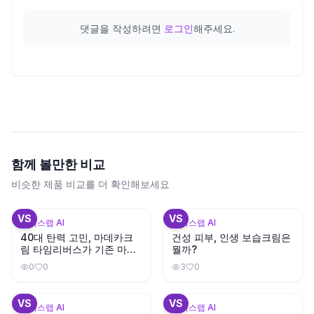
댓글을 작성하려면
로그인
해주세요.
함께 볼만한 비교
비슷한 제품 비교를 더 확인해보세요
+
3
VS
VS
뷰틱스랩 AI
뷰틱스랩 AI
40대 탄력 고민, 마데카크
건성 피부, 인생 보습크림은
림 타임리버스가 기존 마데
뭘까?
카크림보다 나을까?
0
0
3
0
+
3
+
3
VS
VS
뷰틱스랩 AI
뷰틱스랩 AI