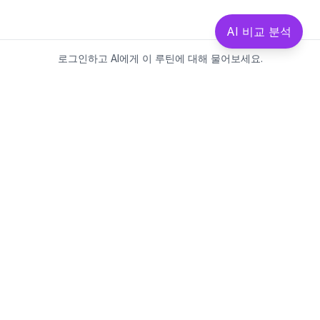
AI 비교 분석
로그인하고 AI에게 이 루틴에 대해 물어보세요.
Beautics-LAB
뷰틱스랩은 데이터를 기반으로
성분·루틴·제품을 분석하는 AI 플랫폼입니다.
소개
·
블로그
·
유해논란성분
·
MCP 사용
웹스팩토리
대표: 김민지
사업자등록번호: 381-17-02749
통신판매업신고: 2025-대구수성구-0828