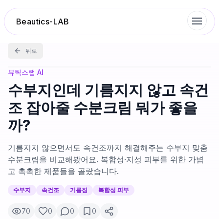
Beautics-LAB
뒤로
랭킹
뷰틱스랩 AI
수부지인데 기름지지 않고 속건
성분분석
조 잡아줄 수분크림 뭐가 좋을
까?
나의 스킨케어
기름지지 않으면서도 속건조까지 해결해주는 수부지 맞춤
대화 이력
수분크림을 비교해봤어요. 복합성·지성 피부를 위한 가볍
고 촉촉한 제품들을 골랐습니다.
찜 목록
수부지
속건조
기름짐
복합성 피부
70
0
0
0
루틴탐색