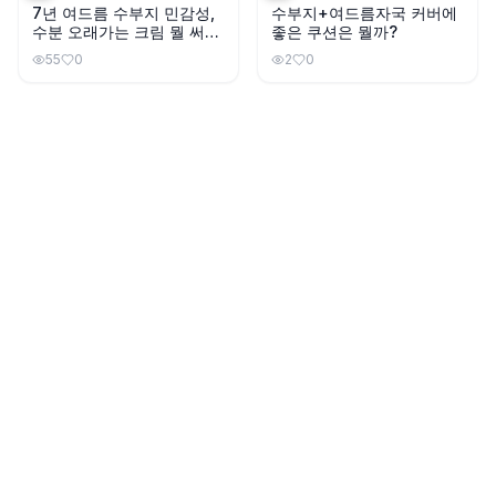
7년 여드름 수부지 민감성,
수부지+여드름자국 커버에
수분 오래가는 크림 뭘 써야
좋은 쿠션은 뭘까?
할까?
55
0
2
0