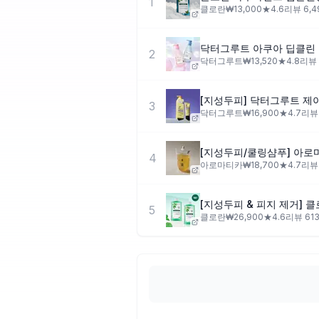
1
클로란
₩
13,000
★
4.6
리뷰
6,4
2
닥터그루트
₩
13,520
★
4.8
리뷰
3
닥터그루트
₩
16,900
★
4.7
리
4
아로마티카
₩
18,700
★
4.7
리
5
클로란
₩
26,900
★
4.6
리뷰
61