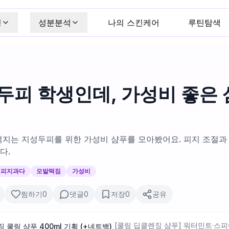
킹
성분분석
나의 스킨케어
루틴탐색
두피 학생인데, 가성비 좋은 
떡지는 지성두피를 위한 가성비 샴푸를 모아봤어요. 피지 조절과
다.
피지과다
모발떡짐
가성비
찜하기
0
댓글
0
저장
0
공유
[쿨링 딥클렌징 샴푸] 워터민트·스
쿨링 샴푸 400ml 기획 (+네트백)