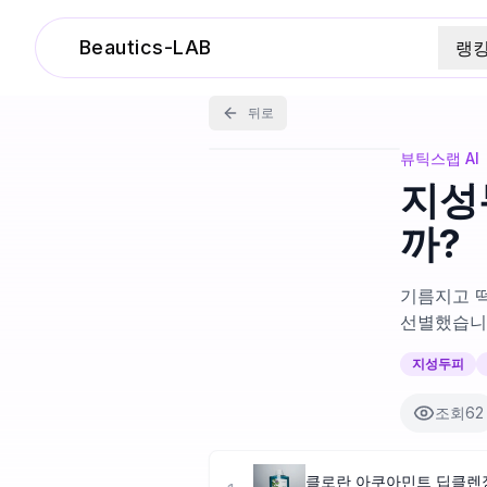
Beautics-LAB
랭
뒤로
뷰틱스랩 AI
지성
까?
기름지고 
선별했습니
지성두피
조회
62
클로란 아쿠아민트 딥클렌징 