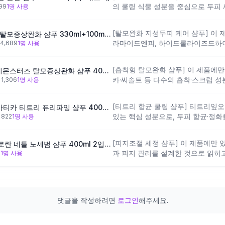
의 쿨링 식물 성분을 중심으로 두피 
99
1
명 사용
기름기가 많고 떡지는 지성두피의 세
향이 민트·쿨링 계열로 설계되어 있어
[탈모완화 지성두피 케어 샴푸] 이 
닥터그루트 아쿠아 딥클린 탈모증상완화 샴푸 330ml+100ml기획 (지성두피/가려운두피)
신다면 향 취향과는 거리가 있을 수 
라마이드엔피, 하이드롤라이즈드하
4,689
1
명 사용
지성두피 세정과 두피 장벽 케어를 함
에 두피 컨디션 관리를 함께 원하는 
[흡착형 탈모완화 샴푸] 이 제품에
[지성두피] 닥터그루트 제이몬스터즈 탈모증상완화 샴푸 400ml 2종택1 (머스크/시트러스)
쿠아·상쾌한 계열로 과일향보다는 청
카·씨솔트 등 다수의 흡착·스크럽 성
뷰
1,306
1
명 사용
향을 원하신다면 향 취향과 차이가 있
리적으로 제거하는 데 초점을 맞춘 
피에 세정 면에서 잘 맞는 방향이에요
[티트리 항균 쿨링 샴푸] 티트리잎
[지성두피/쿨링샴푸] 아로마티카 티트리 퓨리파잉 샴푸 400ml 리필
일에 가까운 느낌을 기대할 수 있지만
있는 핵심 성분으로, 두피 항균·정화
뷰
822
1
명 사용
향과는 다소 다를 수 있어요.
가 심한 지성두피의 청결 관리에 맞
유칼립투스잎오일 등 강한 허브·쿨링
[피지조절 세정 샴푸] 이 제품에만
[지성두피 & 피지 제거] 클로란 네틀 노세범 샴푸 400ml 2입 기획
시는 경우에는 향 취향과 잘 맞지 않
과 피지 관리를 설계한 것으로 읽히
3
1
명 사용
의 피지 관리를 심플하게 접근하고자
매추출물이 포함되어 있어 시트러스 
의 달콤한 과일향과는 다를 수 있어
댓글을 작성하려면
로그인
해주세요.