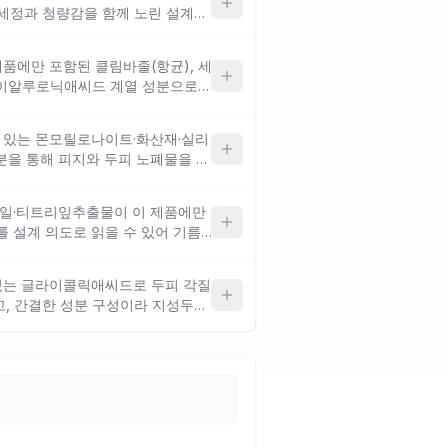
세정과 청량감을 함께 노린 설계로,
정에는 잘 맞는 방향이에요. 다만
, 복숭아·딸기 같은 과일향을 원하
제품에만 포함된 클림바졸(항균), 세
있어요.
이알루로닉애씨드 계열 성분으로
께 설계한 제품으로, 피지 제거 외
경우에 잘 맞는 방향이에요. 향은 아
만 있는 몬모릴로나이트·화산재·실리
량한 방향이라, 복숭아·딸기 같은
분을 통해 피지와 두피 노폐물을 물
을 수 있어요.
설계로, 기름이 많고 떡지는 지성두
. 시트러스 향 옵션을 선택하면 과
오일·티트리잎추출물이 이 제품에만
, 복숭아·딸기 계열의 달콤한 과일
를 설계 의도로 읽을 수 있어 기름기
는 방향이에요. 다만 페퍼민트오일·
 향이 주를 이루어, 과일향을 원하
 있는 글라이콜릭애씨드로 두피 각질
을 수 있어요.
고, 간결한 성분 구성이라 지성두피
 할 때 맞는 방향이에요. 세드랏열
성격이 있지만, 복숭아·딸기 계열
 향 취향과의 차이를 고려해보세요.