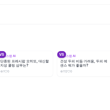
+
3
+
VS
VS
뷰틱스랩 AI
뷰틱스랩 AI
단종된 프레시팝 모히또, 대신할
건성 두피 비듬·가려움, 두피 에
지성 쿨링 샴푸는?
센스 뭐가 좋을까?
1
0
112
0