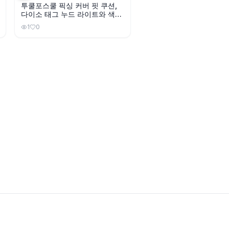
투쿨포스쿨 픽싱 커버 핏 쿠션,
다이소 태그 누드 라이트와 색상
이 비슷할까?
1
0