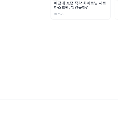
예전에 썼던 즉각 화이트닝 시트
마스크팩, 뭐였을까?
7
0