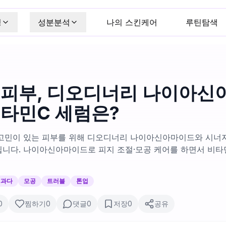
킹
성분분석
나의 스킨케어
루틴탐색
 피부, 디오디너리 나이아신
비타민C 세럼은?
고민이 있는 피부를 위해 디오디너리 나이아신아마이드와 시너지
니다. 나이아신아마이드로 피지 조절·모공 케어를 하면서 비타
지과다
모공
트러블
톤업
0
찜하기
0
댓글
0
저장
0
공유