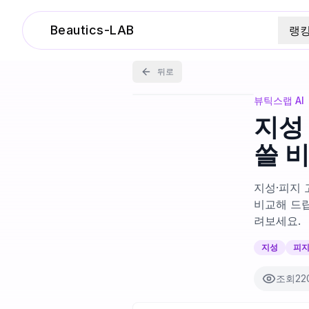
Beautics-LAB
랭
뒤로
뷰틱스랩 AI
지성
쓸 
지성·피지 
비교해 드립
려보세요.
지성
피
조회
22