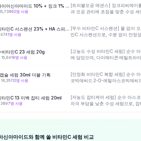
[트러블모공 에센스] 징크피씨에이를
[트러블모공] 디오디너리 나이아신아마이드 10% + 징크 1% 30ml
과 모공 관리에 초점을 맞춘 수성 세
15,738
62
명 사용
관리에 적합한 설계입니다. 비타민C
아신아마이드와 순수 비타민C의 병용
[무수 비타민C 서스펜션] 물 없이 
[브라이트닝] 디오디너리 비타민C 서스펜션 23% + HA 스피어스 2% 30ml
아요.
민C 서스펜션으로, 수분 없이 안정
뷰
474
1
명 사용
칸·에틸헥실팔미테이트·코코-카프릴
분들이 베이스를 구성해 지성 피부
[고농도 수성 비타민C 세럼] 순수 
비타민C 23 세럼 20g
이 느껴질 수 있어요.
에 담았으며, 다이메티콘·메틸트라
뷰
15,941
6
명 사용
하는 구성입니다. 변성알코올이 포
필요하고, 잇꽃씨오일·동백나무씨오일
[안정화 비타민C 복합 세럼] 순수 
 캡슐 세럼 30ml 더블 기획
경향의 지성 피부에서 반응을 일으킬
코빅애씨드·2-O-에틸아스코빅애
뷰
16,351
12
명 사용
등 안정화 유도체를 복수 탑재했으며
토바실러스발효용해물 등 고유 성분
[저농도 잡티케어 세럼] 순수 아스코
민C 13 미백 잡티 세럼 20ml
겨냥한 설계입니다. 나이아신아마이드
자극 부담을 낮춘 수성 세럼으로, 잡
뷰
389
7
명 사용
자극이 적을 수 있으나, 글리세린
계입니다. 고유 성분은 다이프로필
드 조합이 지성 피부에서는 다소 묵
에 처음 입문하거나 나이아신아마이
화하고 싶은 지성 피부에 적합한 구
이아신아마이드와 함께 쓸 비타민C 세럼 비교