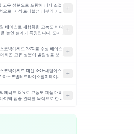
 고유 성분으로 포함해 피지 조절
럼으로, 지성·트러블성 피부의 기저
 세럼과 함께 레이어링할 때는 나이
 순서를 고려해 사용하는 것이 좋
오일 베이스로 제형화한 고농도 비타
성을 높인 설계가 특징입니다. 도데
레이트/카프레이트 등 오일 고유 성
에서는 번들거림이나 무거운 밀착감
아스코빅애씨드 23%를 수성 베이스
이메티콘 고유 성분이 발림성을 보완
함되어 자극에 민감한 피부는 주의가
 등 고유 식물성 오일이 트러블
아스코빅애씨드 대신 3-O-세틸아스
 수 있어요.
씨드·아스코빌테트라이소팔미테이트
, 페룰릭애씨드·마데카소사이드·락
이 항산화 시너지와 진정을 동시에
빅애씨드 13%로 고농도 제품 대비
와 함께 쓸 때 순수 비타민C 대비
티·미백 집중 관리를 목적으로 한 설
과 카프릴릭/카프릭트라이글리세라이
렌글라이콜로 제한적이며, 비타민C
직하게 느껴질 수 있어요.
드 세럼과 레이어링 시 자극을 최소
성이에요.