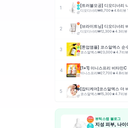
1
디오디너리
₩
8,700
★
4.6
리뷰
2
디오디너리
₩
12,300
★
4.3
리
[톤업앰플] 코스알엑스 순수
3
코스알엑스
₩
23,000
★
4.7
리
[1+1] 이니스프리 비타민C
4
이니스프리
₩
27,700
★
4.8
리
[잡티케어]코스알엑스 더 비타
5
코스알엑스
₩
15,300
★
4.7
리
뷰틱스랩 블로그
지성 피부, 나