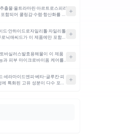
구성이에요. 복합성 피부 중 T존 유
베잎추출물·울트라마린·아르트로스피라
 잘 맞을 수 있으며, 건조함을 자
포함되어 쿨링감·수렴·항산화를 조
뻑하게 느껴질 수 있어요.
드-5와 다양한 식물 추출물도 고
양성이 돋보여요. 유분 억제와 피부
사이드·안하이드로자일리톨·자일리톨
지성 피부에 어울리며, 극건성이거
로닉애씨드가 이 제품에만 포함되
추출물 반응을 먼저 확인하는 것이
 피부 표현을 겨냥한 설계예요. 티트
러블 피부에도 어느 정도 배려한
 락토바실러스발효용해물이 이 제품
리를 원하는 복합성 피부에 잘 맞을
성능과 피부 마이크로바이옴 케어를
 생각한다면 결광 피부 표현 특성상
 있는 피부 표현을 의도한 에어쿠션
 윤광 마무리와 자외선 차단을 동
드·세라마이드엔피·베타-글루칸·피
, 유분 억제나 보송한 마무리를 우
정에 특화된 고유 성분이 다수 포함
있어요.
합성 피부를 겨냥한 세럼인쿠션 설
올을 포함해 매트한 마무리와 세범
정·장벽 케어와 매트 마무리를 동시
 수분감 위주의 보습 효과를 기대한