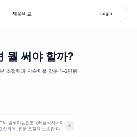
제품비교
Login
션 뭘 써야 할까?
유분 조절력과 지속력을 갖춘 1~2만원
이드와 알루미늄전분옥테닐석시네이
포함되어, 유분 조절과 보송한 마무
녹차추출물도 이 제품에만 들어 있어