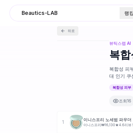
Beautics-LAB
랭
뒤로
뷰틱스랩 AI
복합성
복합성 피부
대 인기 쿠
복합성 피부
조회
16
이니스프리 노세범 파우더 
1
이니스프리
₩
16,130
★
4.6
리뷰