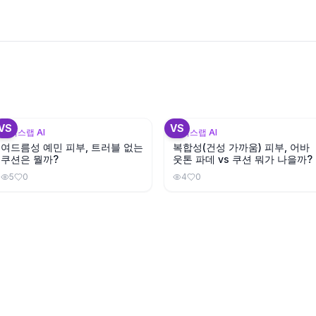
+
2
+
VS
VS
뷰틱스랩 AI
뷰틱스랩 AI
여드름성 예민 피부, 트러블 없는
복합성(건성 가까움) 피부, 어바
쿠션은 뭘까?
웃톤 파데 vs 쿠션 뭐가 나을까?
5
0
4
0