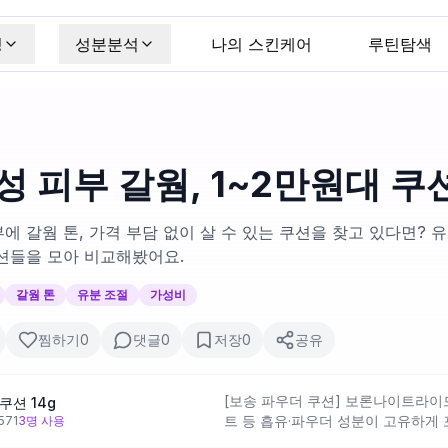
킹
성분분석
나의 스킨케어
루틴탐색
 피부 갈웜, 1~2만원대 쿠
에 갈웜 톤, 가격 부담 없이 살 수 있는 쿠션을 찾고 있다면? 
션들을 모아 비교해봤어요.
갈웜 톤
유분 조절
가성비
찜하기
0
댓글
0
저장
0
공유
[보송 파우더 쿠션] 보론나이트라
쿠션 14g
트 등 흡유·파우더 성분이 고유하게 
571
3
명 사용
리를 위한 설계로 읽혀요. 판테놀·