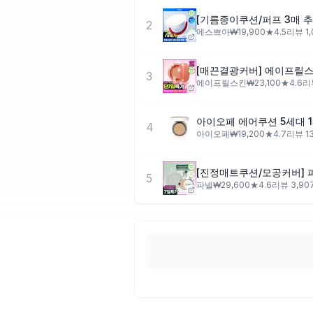
2
에스쁘아
₩
19,900
★
4.5
리뷰
1
[매끈결광커버] 에이프릴스
3
에이프릴스킨
₩
23,100
★
4.6
리
아이오페 에어쿠션 5세대 1
4
아이오페
₩
19,200
★
4.7
리뷰
1
5
파넬
₩
29,600
★
4.6
리뷰
3,90