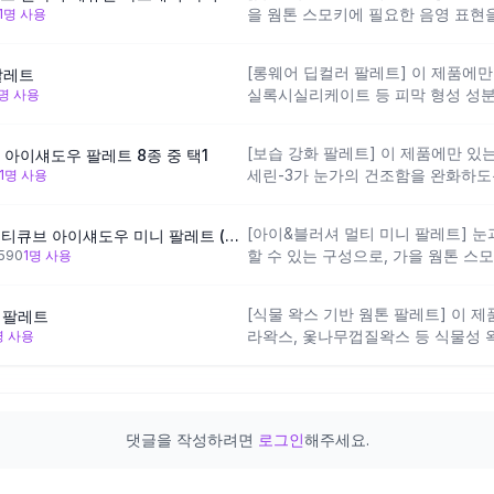
을 웜톤 스모키에 필요한 음영 표현을
1
명 사용
에만 있는 다이메티콘올과 미리스틱
을 돕는 구성이며, 어떤 색상 버전을
[롱웨어 딥컬러 팔레트] 이 제품에만
팔레트
라지므로 구매 전 색상 구성을 꼼꼼
실록시실리케이트 등 피막 형성 성
명 사용
설계된 팔레트예요. 가을 웜톤 스모
두 필요한 메이크업에 잘 맞는 구성
[보습 강화 팔레트] 이 제품에만 있
트 아이섀도우 팔레트 8종 중 택1
서 민감성 피부라면 사용 전 패치 
세린-3가 눈가의 건조함을 완화하도
1
명 사용
스모키를 연출하면서 눈가 보습도 함
할 수 있으며, 상대적으로 유분감이 
[아이&블러셔 멀티 미니 팔레트] 눈
[아이&블러셔] 아임미미 멀티큐브 아이섀도우 미니 팔레트 (기획/단품)
부를 확인하는 것이 좋아요.
할 수 있는 구성으로, 가을 웜톤 스
,590
1
명 사용
화하고 싶은 분께 실용적인 선택지예
이 부드러운 발림감을 더하지만, 오
[식물 왁스 기반 웜톤 팔레트] 이 
 팔레트
력이 다소 낮아질 수 있어 주의가 필
라왁스, 옻나무껍질왁스 등 식물성 
명 사용
인 청동가루가 가을 웜톤 스모키에 
설계예요. 웜톤 특유의 따뜻한 톤 스
에서 잘 맞을 수 있으며, 다수의 변
코올에 민감한 피부라면 주의가 필요
댓글을 작성하려면
로그인
해주세요.