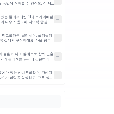
 폭넓게 커버할 수 있어요. 이 제품
애씨드가 부드러운 발림과 밀착감
 선택하느냐에 따라 연출 방향이 달
 있는 폴리우레탄-11과 트라이메틸
히 확인하는 것이 좋아요.
분이 다수 포함되어 지속력 중심으로
키처럼 선명한 발색과 유지력이 모
이며, 성분 종류가 많고 복합적이어
는 페트롤라툼, 글리세린, 폴리글리
테스트를 권장해요.
록 설계된 구성이에요. 가을 웜톤
께 챙기고 싶은 건성 피부에 적합
있는 설계라 지성 눈가에는 번짐 여
과 볼을 하나의 팔레트로 함께 연출
모키와 블러셔를 동시에 간편하게 소
요. 이 제품에만 있는 미네랄오일
일 성분 특성상 지성 눈가라면 지속
제품에만 있는 카나우바왁스, 칸데릴
요해요.
왁스가 피막을 형성하고, 고유 성분
어울리는 브론즈 발색을 지원하는
모키를 표현하고 싶은 분께 구성 면
성 알코올 성분이 포함되어 있어 알
해요.