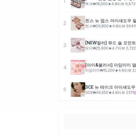
1
투크
₩
18,500
★
4.8
리뷰
6,572
힌스 뉴 뎁스 아이섀도우 
2
힌스
₩
29,800
★
4.8
리뷰
604
1
[NEW컬러] 뮤드 숄 모먼
3
뮤드
₩
25,900
★
4.7
리뷰
2,722
4
아임미미
₩
15,200
★
4.9
리뷰
2
3CE 뉴 테이크 아이섀도우
5
3CE
₩
46,550
★
4.8
리뷰
231
1