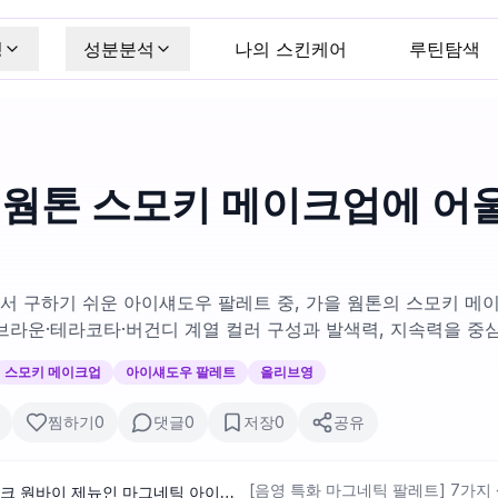
킹
성분분석
나의 스킨케어
루틴탐색
 웜톤 스모키 메이크업에 어
서 구하기 쉬운 아이섀도우 팔레트 중, 가을 웜톤의 스모키 메
브라운·테라코타·버건디 계열 컬러 구성과 발색력, 지속력을 중
스모키 메이크업
아이섀도우 팔레트
올리브영
찜하기
0
댓글
0
저장
0
공유
[음영 특화 마그네틱 팔레트] 7가지
[NEW 만능 음영 팔레트]투크 원바이 제뉴인 마그네틱 아이섀도우 팔레트 7종 중 택1