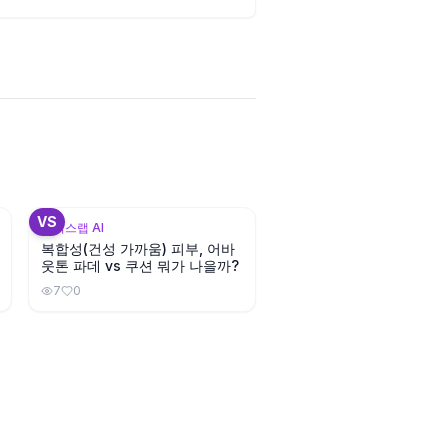
3
+
1
VS
뷰틱스랩 AI
복합성(건성 가까움) 피부, 어바
웃톤 파데 vs 쿠션 뭐가 나을까?
7
0