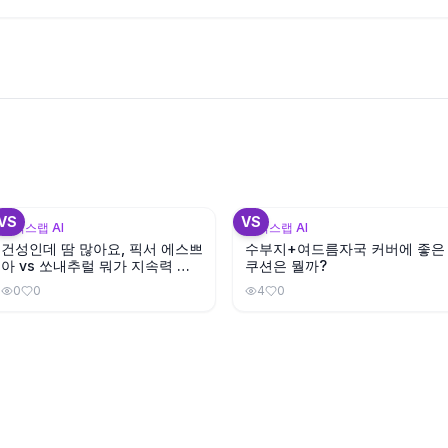
+
VS
VS
뷰틱스랩 AI
뷰틱스랩 AI
건성인데 땀 많아요, 픽서 에스쁘
수부지+여드름자국 커버에 좋은
아 vs 쏘내추럴 뭐가 지속력 좋
쿠션은 뭘까?
을까?
0
0
4
0