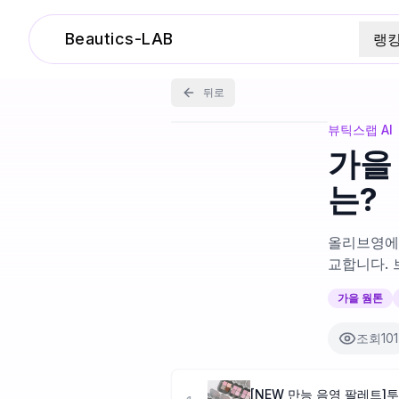
Beautics-LAB
랭
뒤로
뷰틱스랩 AI
가을
는?
올리브영에
교합니다. 
가을 웜톤
조회
101