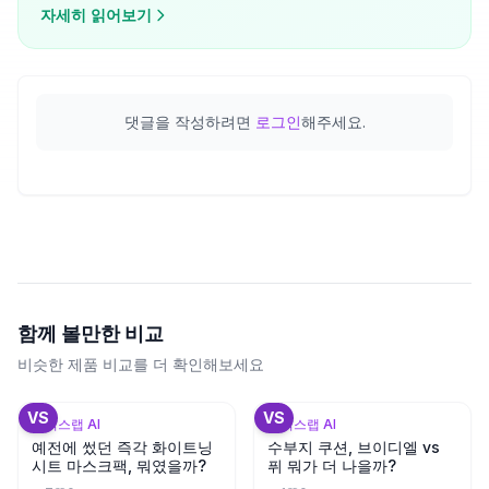
지 성분 설계 기준으로 분석합니다.
자세히 읽어보기
댓글을 작성하려면
로그인
해주세요.
함께 볼만한 비교
비슷한 제품 비교를 더 확인해보세요
+
3
VS
VS
뷰틱스랩 AI
뷰틱스랩 AI
예전에 썼던 즉각 화이트닝
수부지 쿠션, 브이디엘 vs
시트 마스크팩, 뭐였을까?
퓌 뭐가 더 나을까?