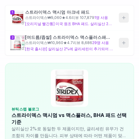
스트라이덱스 맥시멈 아크네 패드
1
제품비교
스트라이덱스
₩
9,060
★
4.6
리뷰
107,879
1
명 사용
[오리지널 빨간통] 미국 원조 BHA 패드. 살리실산 2%로 모공 속 피지와 각질을 강력하게 정리합니다. 글리세린이 없어 건조할 수 있으니 지성 피부에 적합합니다. 아이허브나 해외직구로 구매 가능합니다.
Login
[여드름/좁쌀] 스트라이덱스 맥스플러스패드 55매
2
스트라이덱스
₩
10,960
★
4.7
리뷰
8,686
29
명 사용
[한국 출시판] 살리실산 2%에 글리세린이 추가되어 건조함을 완화했습니다. BHA 효과는 유지하면서 보습을 보완해 건조함이 걱정되는 피부도 사용하기 편합니다. 올리브영에서 바로 구매 가능합니다.
뷰틱스랩 블로그
스트라이덱스 맥시멈 vs 맥스플러스, BHA 패드 선택
기준
살리실산 2%로 동일한 두 제품이지만, 글리세린 유무가 건
조함의 차이를 만듭니다. 피부 상태에 따라 어떤 제품이 맞는