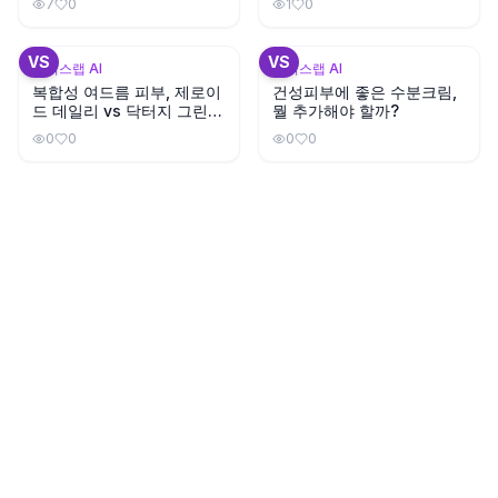
7
0
1
0
+
3
VS
VS
뷰틱스랩 AI
뷰틱스랩 AI
복합성 여드름 피부, 제로이
건성피부에 좋은 수분크림,
드 데일리 vs 닥터지 그린마
뭘 추가해야 할까?
일드업 선크림?
0
0
0
0