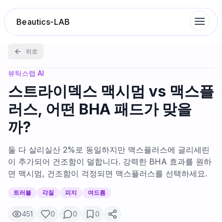
Beautics-LAB
뒤로
랭킹
뷰틱스랩 AI
스트라이덱스 맥시멈 vs 맥스플
성분분석
러스, 어떤 BHA 패드가 맞을
까?
나의 스킨케어
둘 다 살리실산 2%로 동일하지만 맥스플러스에 글리세린
대화 이력
이 추가되어 건조함이 덜합니다. 강력한 BHA 효과를 원하
면 맥시멈, 건조함이 걱정되면 맥스플러스를 선택하세요.
찜 목록
트러블
각질
피지
여드름
451
0
0
0
루틴탐색