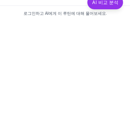
AI 비교 분석
로그인하고 AI에게 이 루틴에 대해 물어보세요.
Beautics-LAB
뷰틱스랩은 데이터를 기반으로
성분·루틴·제품을 분석하는 AI 플랫폼입니다.
소개
·
블로그
·
유해논란성분
·
MCP 사용
웹스팩토리
대표: 김민지
사업자등록번호: 381-17-02749
통신판매업신고: 2025-대구수성구-0828
주소: 대구광역시 수성구 수성로 367-2
이메일:
beauticslab@gmail.com