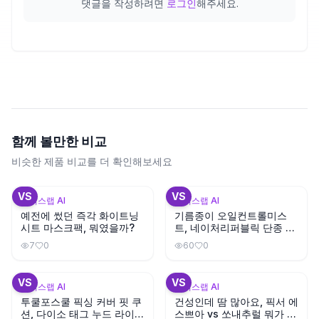
댓글을 작성하려면
로그인
해주세요.
함께 볼만한 비교
비슷한 제품 비교를 더 확인해보세요
+
3
+
1
VS
VS
뷰틱스랩 AI
뷰틱스랩 AI
예전에 썼던 즉각 화이트닝
기름종이 오일컨트롤미스
시트 마스크팩, 뭐였을까?
트, 네이처리퍼블릭 단종 대
체템은?
7
0
60
0
+
1
VS
VS
뷰틱스랩 AI
뷰틱스랩 AI
투쿨포스쿨 픽싱 커버 핏 쿠
건성인데 땀 많아요, 픽서 에
션, 다이소 태그 누드 라이트
스쁘아 vs 쏘내추럴 뭐가 지