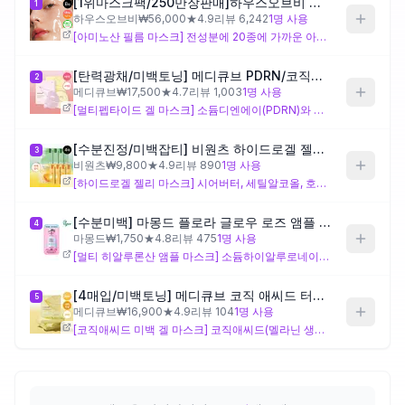
[1위마스크팩/250만장판매]하우스오브비 글루타치온 페이스필름 8매
1
하우스오브비
₩
56,000
★
4.9
리뷰
6,242
1
명 사용
[아미노산 필름 마스크] 전성분에 20종에 가까운 아미노산 복합체와 다양한 꽃 추출물이 독자적으로 들어 있어, 피부 컨디셔닝과 전반적인 결 정돈을 목표로 설계된 필름 제형 제품이에요. 미백 성분보다는 피부 전체 상태 개선에 방점을 둔 구성이라, 피부톤 집중 개선보다는 피부 컨디션을 올리면서 가볍게 관리하고 싶은 분께 어울리며, 8매 구성으로 꾸준히 사용하기에 적합해요.
제품비교
[탄력광채/미백토닝] 메디큐브 PDRN/코직애씨드 겔 마스크팩 4매입 (2종 택1)
2
메디큐브
₩
17,500
★
4.7
리뷰
1,003
1
명 사용
Login
[멀티펩타이드 겔 마스크] 소듐디엔에이(PDRN)와 아세틸헥사펩타이드, 팔미토일트라이펩타이드, 카퍼트라이펩타이드 등 다수의 기능성 펩타이드가 이 제품에만 들어 있어, 탄력 회복과 피부 광채를 함께 겨냥한 설계예요. 미백 케어와 함께 탄력 저하가 신경 쓰이는 30대 남성에게 잘 맞는 구성이나, 성분 수가 많은 만큼 민감한 피부라면 첫 사용 시 반응을 살피는 것이 좋아요.
[수분진정/미백잡티] 비원츠 하이드로겔 젤리 마스크팩 4매 2종 (시카 콜라겐/딥토닝 글루타치온)
3
비원츠
₩
9,800
★
4.9
리뷰
890
1
명 사용
[하이드로겔 젤리 마스크] 시어버터, 세틸알코올, 호호바에스터, 해바라기씨왁스 등 에몰리언트 성분이 이 제품에만 두드러지게 들어 있어 사용 후 피부에 보습막을 형성하는 방향으로 설계되어 있어요. 수분 유지력이 부족한 건조한 피부 타입에 잘 맞지만, 제라늄꽃오일·오렌지껍질오일·장미꽃오일 등 에센셜오일 계열 향료 성분이 여럿 포함되어 있어 향 자극에 예민한 분은 주의가 필요해요.
[수분미백] 마몽드 플로라 글로우 로즈 앰플 마스크팩 1매
4
마몽드
₩
1,750
★
4.8
리뷰
475
1
명 사용
[멀티 히알루론산 앰플 마스크] 소듐하이알루로네이트, 하이알루로닉애씨드, 아세틸레이티드·크로스폴리머·하이드롤라이즈드 형태 등 다양한 분자량의 히알루론산이 이 제품에만 집중적으로 들어 있어 즉각적인 수분 충전을 핵심 목표로 설계됐어요. 피부톤 개선보다 수분 부족이 더 큰 고민인 분께 어울리며, 미백 효과를 주로 기대한다면 성분 구성 면에서 다른 제품과 병행 고려가 필요해요.
[4매입/미백토닝] 메디큐브 코직 애씨드 터메릭 미백 겔 마스크팩 4매
5
메디큐브
₩
16,900
★
4.9
리뷰
104
1
명 사용
[코직애씨드 미백 겔 마스크] 코직애씨드(멜라닌 생성 억제 설계), 레티놀(세포 회전율 촉진), 세라마이드엔피(피부 장벽 보완)가 이 제품에만 포함되어 있어, 비교 제품 중 잡티·피부톤 개선에 가장 직접적으로 초점을 맞춘 구성이에요. 미백 목적이 뚜렷한 분께 우선 고려할 만하지만, 레티놀 함유로 인해 사용 초기에 민감 반응이 생길 수 있으니 주 1~2회부터 시작하는 것이 적합해요.