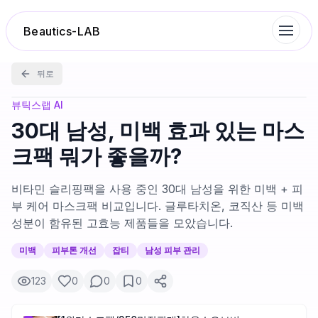
Beautics-LAB
뒤로
랭킹
뷰틱스랩 AI
30대 남성, 미백 효과 있는 마스
성분분석
크팩 뭐가 좋을까?
나의 스킨케어
비타민 슬리핑팩을 사용 중인 30대 남성을 위한 미백 + 피
부 케어 마스크팩 비교입니다. 글루타치온, 코직산 등 미백
성분이 함유된 고효능 제품들을 모았습니다.
대화 이력
미백
피부톤 개선
잡티
남성 피부 관리
찜 목록
123
0
0
0
루틴탐색