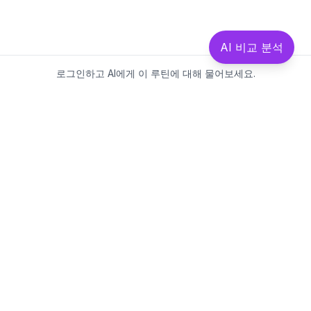
AI 비교 분석
로그인하고 AI에게 이 루틴에 대해 물어보세요.
Beautics-LAB
뷰틱스랩은 데이터를 기반으로
성분·루틴·제품을 분석하는 AI 플랫폼입니다.
소개
·
블로그
·
유해논란성분
·
MCP 사용
웹스팩토리
대표: 김민지