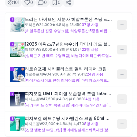
101
0
0
0
제품비교
토리든 다이브인 저분자 히알루론산 수딩 크림 100ml
1
토리든
₩
24,000
★
4.8
리뷰
13,450
37
명 사용
[히알루론산 집중 수딩크림] 히알루론산 5종을 배합하여 수분 공급에 특화된 설계로, 유성 에몰리언트가 적어 흡수감은 비교적 가볍습니다. 다만 마무리는 보송보다 촉촉한 쪽으로 설계되어 있어, 끈적임 없고 매트한 마무리를 원하는 경우엔 기대와 다를 수 있습니다.
Login
[2025 어워즈/7년연속수상] 닥터지 레드 블레미쉬 클리어 수딩크림 70ml 더블 어워즈기획(+세럼20ml+겔마스크)
2
닥터지
₩
38,000
★
4.8
리뷰
61,024
22
명 사용
[실리콘 기반 매트 수딩크림] 비닐다이메티콘·카프릴릴메티콘·다이메티콘올 등 실리콘 3종이 배합되어 바르는 즉시 미끄러지듯 퍼지고 보송한 마무리가 되도록 설계된 크림입니다. 끈적임 없이 빠르게 정돈되는 마무리를 원하는 경우에 잘 맞지만, 실리콘 성분에 민감하거나 충분한 보습막 형성이 필요한 경우엔 주의가 필요합니다.
라로슈포제 시카플라스트 멀티 리페어 크림 100ml 기획(시카밤 3ml+히알루세럼 1.5ml 증정)
3
라로슈포제
₩
34,900
★
4.8
리뷰
9,412
24
명 사용
[마데카소사이드 진정 리페어크림] 마데카소사이드와 다이메티콘으로 손상된 피부 장벽 진정과 회복에 초점을 맞춘 설계로, 트러블 후나 민감해진 피부에 적합합니다. 변성알코올이 비교적 앞순위에 배치되어 있어 알코올에 민감한 피부라면 주의가 필요하고, 매트한 마무리보다는 진정·회복이 주된 설계 목적입니다.
피지오겔 DMT 페이셜 보습장벽 크림 150ml 2종 택1 (단품/기획)
4
피지오겔
₩
47,500
★
4.8
리뷰
8,868
14
명 사용
[세라마이드 장벽 복원 크림] 세라마이드NP·인지질(하이드로제네이티드레시틴)·시어버터·스쿠알란 등 유성 보습 성분 중심으로 피부 장벽 재건에 특화된 설계입니다. 보호막 형성에 유리하나 마무리는 묵직하고 촉촉한 편으로, 끈적임 없이 빠르게 스며들거나 매트하게 마무리되기를 원하는 경우엔 적합하지 않을 수 있습니다.
피지오겔 레드수딩 시카밸런스 크림 80ml 대용량
5
피지오겔
₩
23,900
★
4.8
리뷰
4,470
8
명 사용
[진정 밸런싱 수딩크림] 폴리메틸실세스퀴옥세인(분말형 실리콘)이 배합되어 나이아신아마이드·베타글루칸의 진정 효과와 함께 마무리를 보송하게 잡도록 설계된 크림입니다. 피지오겔 DMT 대비 유분감이 줄고 마무리가 밸런싱 쪽으로 설계되어 있으나, 강한 매트감보다는 중간 정도의 마무리로 읽히므로 완전히 매트한 마무리를 기대한다면 차이를 느낄 수 있습니다.