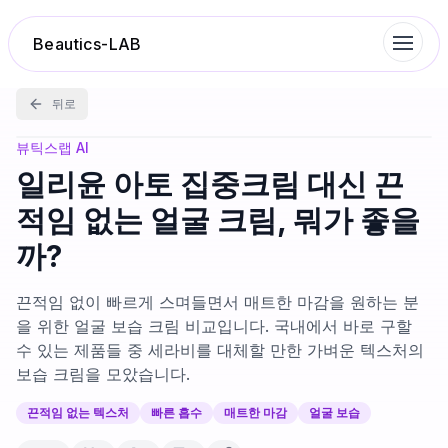
Beautics-LAB
뒤로
랭킹
뷰틱스랩 AI
일리윤 아토 집중크림 대신 끈
성분분석
적임 없는 얼굴 크림, 뭐가 좋을
까?
나의 스킨케어
끈적임 없이 빠르게 스며들면서 매트한 마감을 원하는 분
대화 이력
을 위한 얼굴 보습 크림 비교입니다. 국내에서 바로 구할
수 있는 제품들 중 세라비를 대체할 만한 가벼운 텍스처의
보습 크림을 모았습니다.
찜 목록
끈적임 없는 텍스처
빠른 흡수
매트한 마감
얼굴 보습
루틴탐색