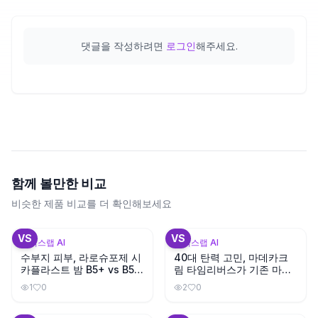
댓글을 작성하려면
로그인
해주세요.
함께 볼만한 비교
비슷한 제품 비교를 더 확인해보세요
VS
VS
뷰틱스랩 AI
뷰틱스랩 AI
수부지 피부, 라로슈포제 시
40대 탄력 고민, 마데카크
카플라스트 밤 B5+ vs B5
림 타임리버스가 기존 마데
뭐가 다를까?
카크림보다 나을까?
1
0
2
0
+
3
+
3