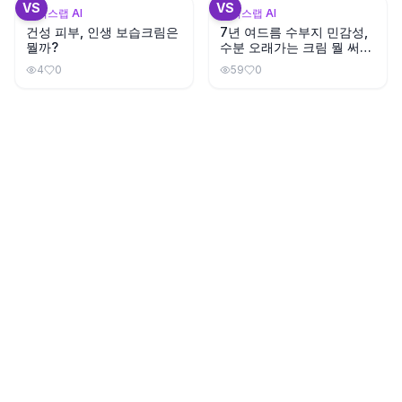
VS
VS
뷰틱스랩 AI
뷰틱스랩 AI
건성 피부, 인생 보습크림은
7년 여드름 수부지 민감성,
뭘까?
수분 오래가는 크림 뭘 써야
할까?
4
0
59
0