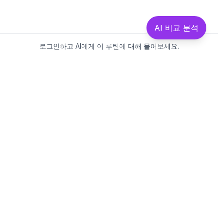
AI 비교 분석
로그인하고 AI에게 이 루틴에 대해 물어보세요.
Beautics-LAB
뷰틱스랩은 데이터를 기반으로
성분·루틴·제품을 분석하는 AI 플랫폼입니다.
소개
·
블로그
·
유해논란성분
·
MCP 사용
웹스팩토리
대표: 김민지
사업자등록번호: 381-17-02749