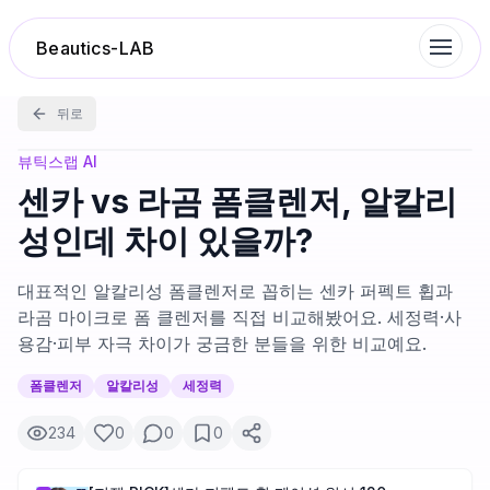
Beautics-LAB
뒤로
랭킹
뷰틱스랩 AI
센카 vs 라곰 폼클렌저, 알칼리
성분분석
성인데 차이 있을까?
나의 스킨케어
대표적인 알칼리성 폼클렌저로 꼽히는 센카 퍼펙트 휩과
라곰 마이크로 폼 클렌저를 직접 비교해봤어요. 세정력·사
용감·피부 자극 차이가 궁금한 분들을 위한 비교예요.
대화 이력
폼클렌저
알칼리성
세정력
찜 목록
234
0
0
0
루틴탐색