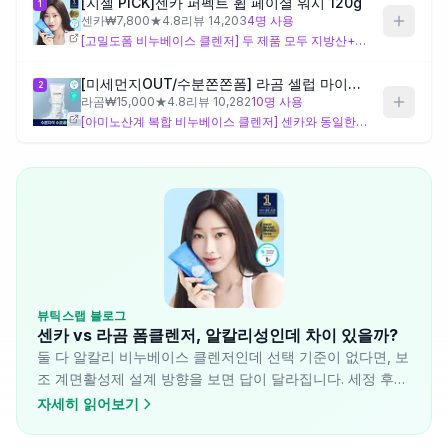
[지젤 PICK]센카 퍼펙트 휩 페이셜 워시 120g
1
센카
₩
7,800
★
4.8
리뷰
14,203
4
명 사용
[고밀도폼 비누베이스 클렌저] 두 제품 모두 지방산+수산화칼륨 비누베이스로 알칼리성이라는 공통점이 있지만, 이 제품은 라우릴베타인·미리스틸베타인 두 종의 베타인 계면활성제와 폴리쿼터늄-7(피막형성제)을 추가해 세정 후 피부에 부드럽고 매끈한 피막감을 주는 방향으로 설계되어 있어요. 라곰에 없는 폴리쿼터늄-7이 핵심 차별 성분으로, 세정 후 당김은 있을 수 있으나 실키한 마무리감을 원하는 분께 맞는 구성이에요.
제품비교
[미세먼지OUT/수분쫀쫀폼] 라곰 셀럽 마이크로 폼 클렌저 120ml
2
라곰
₩
15,000
★
4.8
리뷰
10,282
10
명 사용
Login
[아미노산계 복합 비누베이스 클렌저] 센카와 동일한 알칼리 비누베이스이지만, 이 제품은 포타슘코코일글리시네이트(아미노산계 계면활성제)와 비누풀잎·무환자나무열매 추출물(천연 사포닌 유래 세정 성분)이 추가되어 있어 보조 계면활성제의 설계 방향이 달라요. 여전히 알칼리 기반이라 민감성·장벽 손상 피부에는 주의가 필요하지만, 센카 대비 세정 자극을 완화하려는 설계 의도가 성분 구성에서 읽혀요.
뷰틱스랩 블로그
센카 vs 라곰 폼클렌저, 알칼리성인데 차이 있을까?
둘 다 알칼리 비누베이스 클렌저인데 선택 기준이 없다면, 보
조 계면활성제 설계 방향을 보면 답이 달라집니다. 세정 후
피막감이 필요한 피부와 자극 완화가 우선인 피부에 따라 선
자세히 읽어보기
택 기준이 분리됩니다.