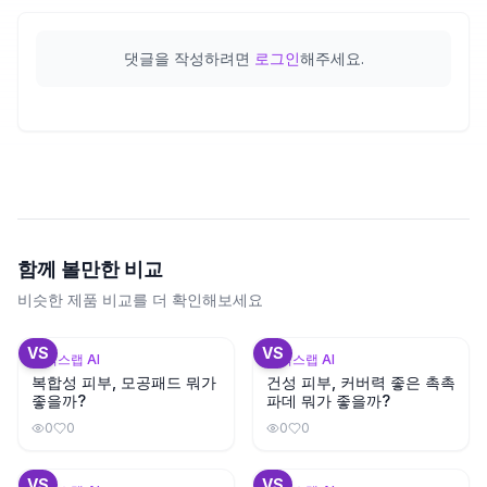
댓글을 작성하려면
로그인
해주세요.
함께 볼만한 비교
비슷한 제품 비교를 더 확인해보세요
+
3
+
3
VS
VS
뷰틱스랩 AI
뷰틱스랩 AI
복합성 피부, 모공패드 뭐가
건성 피부, 커버력 좋은 촉촉
좋을까?
파데 뭐가 좋을까?
0
0
0
0
+
3
+
2
VS
VS