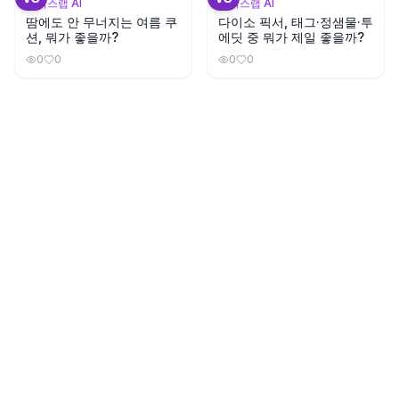
뷰틱스랩 AI
뷰틱스랩 AI
땀에도 안 무너지는 여름 쿠
다이소 픽서, 태그·정샘물·투
션, 뭐가 좋을까?
에딧 중 뭐가 제일 좋을까?
0
0
0
0