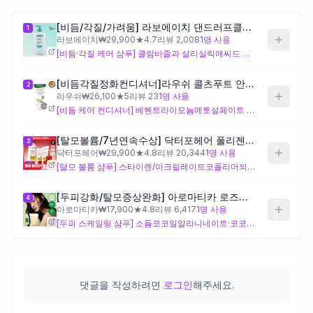
[비듬/각질/가려움] 라보에이치 댄드러프클리닉 샴푸 750ML
1
제품비교
라보에이치
₩
29,900
★
4.7
리뷰
2,008
1
명 사용
[비듬·각질 케어 샴푸] 클림바졸과 살리실릭애씨드 조합으로 비듬·각질 제거에 집중한 설계이며, 히알루론산 4종과 피토스핑고신이 세정 후 두피 수분 및 장벽 보완을 의도한 구성입니다. 비듬·가려움이 주된 고민이면서 세정 후 건조함도 신경 쓰이는 분께 잘 맞고, 멘톨 계열 향이 부담스럽거나 두피 자극에 매우 민감한 분은 주의하세요.
Login
[비듬각질정화컨디셔너]라우쉬 콜츠푸트 안티-댄드러프 컨디셔너 150ml
2
라우쉬
₩
26,100
★
5
리뷰
23
1
명 사용
[비듬 케어 컨디셔너] 베헨트라이모늄메토설페이트 기반 컨디셔닝과 자일리톨 3종의 보습이 중심이며, 관동화(콜츠푸트)·우엉 등 식물 추출물로 비듬 두피를 진정하려는 설계 의도가 읽힙니다. 샴푸 후 별도 트리트먼트로 비듬 관리와 모발 정돈을 함께 원하는 분께 적합하고, 이 제품 단독으로 샴푸 단계의 세정·각질 제거 효과를 기대하기는 어렵습니다.
[탈모볼륨/7년연속수상] 닥터포헤어 폴리젠 씨크닝 샴푸 750ml 기획 (+100ml*2ea)
3
닥터포헤어
₩
29,900
★
4.8
리뷰
20,344
1
명 사용
[탈모 볼륨 샴푸] 스타이렌/아크릴레이트코폴리머의 피막 형성과 폴리쿼터늄 계열이 모발에 볼륨감을 부여하는 설계이며, 징크피리치온으로 두피 환경 관리도 함께 의도한 구성입니다. 모발이 가늘어져 볼륨이 줄었으면서 두피 관리도 겸하고 싶은 분께 적합하고, 피막 형성 성분이 누적될 수 있어 지성 두피이거나 모발 무게감에 민감한 분은 주기적인 딥클렌징을 고려하세요.
[두피강화/탈모증상완화] 아로마티카 로즈마리 스칼프 스케일링 샴푸 400ml (단품/더블세트/리필)
4
아로마티카
₩
17,900
★
4.8
리뷰
6,417
1
명 사용
[두피 스케일링 샴푸] 소듐코코일알라니네이트·코코베타인 중심의 저자극 계면활성제 시스템에 살리실릭애씨드와 인도멀구슬나무·오레가노 등 다종 식물 추출물을 더해 두피 각질 정화와 두피 환경 개선에 초점을 맞춘 설계입니다. 두피 각질과 탈모 증상이 겹쳐 있으면서 순한 세정을 원하는 분께 맞고, 별도 컨디셔닝 없이 사용하면 모발이 건조하게 느껴질 수 있어 손상 모발이라면 린스 병행을 고려하세요.
댓글을 작성하려면
로그인
해주세요.