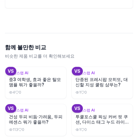
함께 볼만한 비교
비슷한 제품 비교를 더 확인해보세요
+
3
+
3
VS
VS
뷰틱스랩 AI
뷰틱스랩 AI
중3 여학생, 효과 좋은 탈모
단종된 프레시팝 모히또, 대
앰플 뭐가 좋을까?
신할 지성 쿨링 샴푸는?
4
0
1
0
+
3
+
1
VS
VS
뷰틱스랩 AI
뷰틱스랩 AI
건성 두피 비듬·가려움, 두피
투쿨포스쿨 픽싱 커버 핏 쿠
에센스 뭐가 좋을까?
션, 다이소 태그 누드 라이트
와 색상이 비슷할까?
113
0
1
0