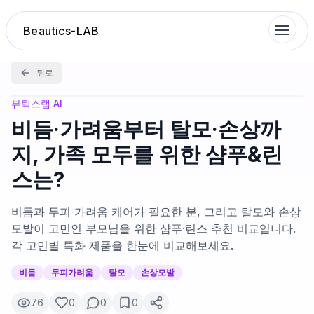
Beautics-LAB
뒤로
랭킹
뷰틱스랩 AI
비듬·가려움부터 탈모·손상까
성분분석
지, 가족 모두를 위한 샴푸&린
스는?
나의 스킨케어
비듬과 두피 가려움 케어가 필요한 분, 그리고 탈모와 손상
대화 이력
모발이 고민인 부모님을 위한 샴푸·린스 추천 비교입니다.
각 고민별 특화 제품을 한눈에 비교해보세요.
찜 목록
비듬
두피가려움
탈모
손상모발
76
0
0
0
루틴탐색