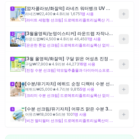
[깜자콜라보/화잘먹] 라네즈 워터뱅크 UV 베리어 선 세럼 50ml 기획 (+깜자 스마트톡)
1
제품비교
라네즈
₩
22,400
★
4.8
리뷰
1,675
1
명 사용
[라이트 세럼형 선크림] 드로메트리졸트리실록산 기반 실리콘 UV 필터를 사용해 밀착감이 높고 묻어남이 적은 설계로, 톤업 없이 자연스러운 피부 표현을 원하는 분께 잘 맞는 제형이에요. 다만 드로메트리졸트리실록산은 눈가 자극의 원인으로 지목되는 UV 필터 성분이라, 사용자가 이미 경험하셨듯 눈 시림 개선이 우선 조건이라면 이 제품은 근본적인 해결책이 되기 어렵습니다.
[3월올영픽/눈멍이스티커] 라운드랩 자작나무 수분 선크림 50ml 1+1 기획 (+스티커 모음) (눈멍이 콜라보)
2
Login
라운드랩
₩
24,500
★
4.8
리뷰
46,450
1
명 사용
[은은한 톤업 선크림] 드로메트리졸트리실록산 없이 4종 유기자차 필터를 조합해 눈 시림 가능성을 낮게 설계했으며, 폴리메틸실세스퀴옥세인에 의한 은은한 뽀얀 표현이 이 제품의 차별점이에요. 다만 코코-카프릴레이트/카프레이트 계열 에몰리언트 성분이 포함되어 있어 어두운 옷에 묻어나는 현상은 이 제형 구조에서 기인할 수 있으므로, 전사 문제가 최우선 조건이라면 주의가 필요합니다.
[3월 올영픽/화잘먹] 구달 맑은 어성초 진정 수분 선크림 50ml 1+1 기획 (+25ml 미니어처)
3
구달
₩
17,900
★
4.9
리뷰
44,273
16
명 사용
[진정 수분 선크림] 약모밀추출물과 다이아이소프로필세바케이트 등 에몰리언트 성분을 강화해 피부 진정과 부드러운 사용감을 설계 방향으로 삼았으나, 그 풍부한 유분 구성이 사용자가 경험하신 번들거림과 묻어남의 원인으로 작용할 수 있어요. 눈 시림 유발 성분은 없지만, 묻어남 해결이 주요 목적이라면 이 제품의 제형 설계는 해당 조건과 맞지 않는 방향입니다.
[수분/유기자차] 에뛰드 순정 디렉터 수분 선크림 1+1기획(50ml+50ml)
4
에뛰드
₩
25,000
★
4.7
리뷰
9,815
5
명 사용
[크리미 수분 선크림] 드로메트리졸트리실록산 없이 5종 UV 필터를 조합해 눈 시림 위험을 낮췄으며, 폴리메틸실세스퀴옥세인이 없어 별도 톤업 없이 자연스러운 피부 표현에 가깝게 설계되어 있어요. 세테아릴알코올·글리세릴스테아레이트 기반의 크림형 유화 구조로 묵직한 수분감이 있는 반면, 이 유화 구조가 피지가 많은 환경에서는 전사감으로 이어질 수 있는 점은 유의가 필요합니다.
[수분 선크림/유기자차] 어뮤즈 맑은 수분 365 비건 선크림 40ml
5
어뮤즈
₩
18,000
★
5
리뷰
100
1
명 사용
[비건 멀티필터 선크림] 드로메트리졸트리실록산이 포함된 5종 필터 조합으로 라네즈 워터뱅크와 유사한 UV 필터 설계를 가지며, 눈 시림을 유발할 수 있는 동일 성분이 함유되어 있어요. 나이아신아마이드와 폴리메틸실세스퀴옥세인을 통한 브라이트닝·소프트포커스 설계가 이 제품의 특징이나, 눈 시림 개선이 우선 조건인 분께는 적합성을 신중히 고려할 필요가 있습니다.