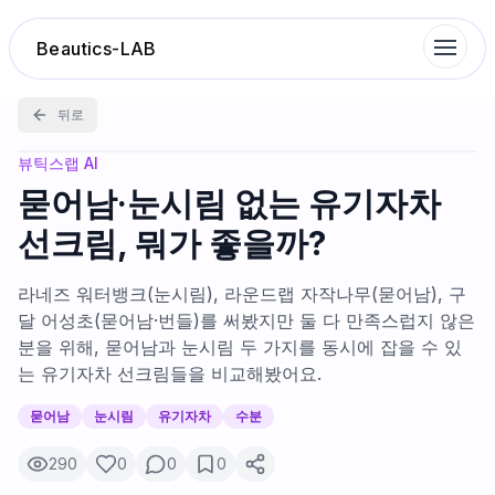
Beautics-LAB
뒤로
랭킹
뷰틱스랩 AI
묻어남·눈시림 없는 유기자차
성분분석
선크림, 뭐가 좋을까?
나의 스킨케어
라네즈 워터뱅크(눈시림), 라운드랩 자작나무(묻어남), 구
달 어성초(묻어남·번들)를 써봤지만 둘 다 만족스럽지 않은
분을 위해, 묻어남과 눈시림 두 가지를 동시에 잡을 수 있
대화 이력
는 유기자차 선크림들을 비교해봤어요.
찜 목록
묻어남
눈시림
유기자차
수분
290
0
0
0
루틴탐색