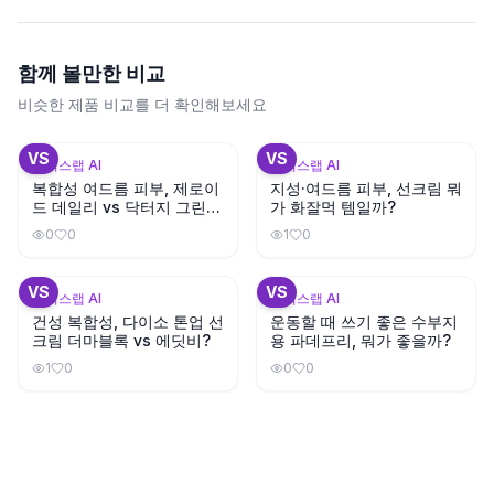
함께 볼만한 비교
비슷한 제품 비교를 더 확인해보세요
+
2
VS
VS
뷰틱스랩 AI
뷰틱스랩 AI
복합성 여드름 피부, 제로이
지성·여드름 피부, 선크림 뭐
드 데일리 vs 닥터지 그린마
가 화잘먹 템일까?
일드업 선크림?
0
0
1
0
+
3
VS
VS
뷰틱스랩 AI
뷰틱스랩 AI
건성 복합성, 다이소 톤업 선
운동할 때 쓰기 좋은 수부지
크림 더마블록 vs 에딧비?
용 파데프리, 뭐가 좋을까?
1
0
0
0