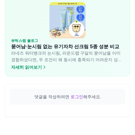
뷰틱스랩 블로그
묻어남·눈시림 없는 유기자차 선크림 5종 성분 비교
라네즈 워터뱅크의 눈시림, 라운드랩·구달의 묻어남을 이미
경험하셨다면, 두 조건이 왜 동시에 충족되기 어려운지 성분
설계 차이로 설명합니다. 유기자차 선크림 5종의 UV 필터 구
자세히 읽어보기
성과 제형 구조를 분석했습니다.
댓글을 작성하려면
로그인
해주세요.