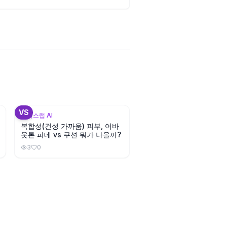
+
1
VS
뷰틱스랩 AI
복합성(건성 가까움) 피부, 어바
웃톤 파데 vs 쿠션 뭐가 나을까?
3
0