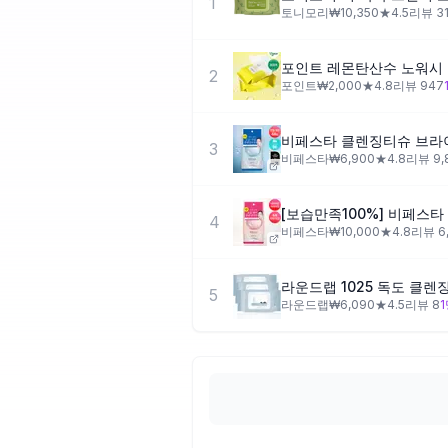
1
토니모리
₩
10,350
★
4.5
리뷰
3
포인트 레몬탄산수 노워시 
2
포인트
₩
2,000
★
4.8
리뷰
947
비페스타 클렌징티슈 브라이
3
비페스타
₩
6,900
★
4.8
리뷰
9,
4
비페스타
₩
10,000
★
4.8
리뷰
6
라운드랩 1025 독도 클렌징
5
라운드랩
₩
6,090
★
4.5
리뷰
8
1