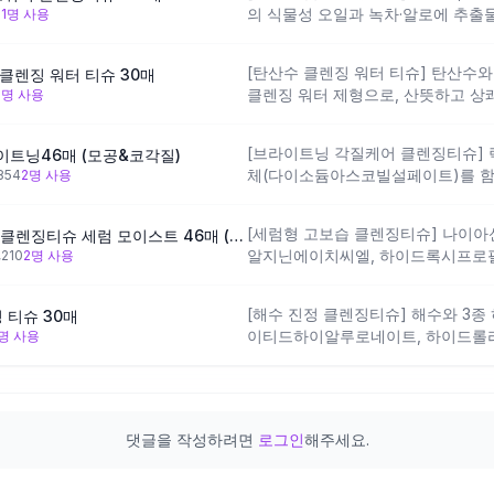
의 식물성 오일과 녹차·알로에 추출
1
1
명 사용
사용감을 의도한 설계예요. 건조함이
맞고 100매 대용량이라 장기 여행에
[탄산수 클렌징 워터 티슈] 탄산수
클렌징 워터 티슈 30매
리모넨 등 향 성분이 다수 포함되어
클렌징 워터 제형으로, 산뜻하고 상
1
명 사용
가 필요해요.
분 구성이 비교적 단순해 부담 없이 
성분이 많지 않아 건조한 피부나 피
[브라이트닝 각질케어 클렌징티슈] 락
트닝46매 (모공&코각질)
감이 아쉬울 수 있어요.
체(다이소듐아스코빌설페이트)를 함
854
2
명 사용
개선을 의도한 설계예요. 여행 중 모
부에 어울려요. 에탄올 함량이 있어
[세럼형 고보습 클렌징티슈] 나이
[보습만족100%] 비페스타 클렌징티슈 세럼 모이스트 46매 (보습개선)
느껴질 수 있으니 주의가 필요해요.
알지닌에이치씨엘, 하이드록시프로
,210
2
명 사용
보습·컨디셔닝 성분을 강화한 설계로,
합성 피부의 여행용으로 적합해요. 
[해수 진정 클렌징티슈] 해수와 3
 티슈 30매
부는 사용 시 피부 반응을 먼저 확인
이티드하이알루로네이트, 하이드롤
명 사용
란토인, 다이포타슘글리시리제이트를
을 의도한 설계예요. 여행 중 피부 
감성 피부에 잘 맞아요. 향료 성분 
하는 경우에도 적합해요.
댓글을 작성하려면
로그인
해주세요.