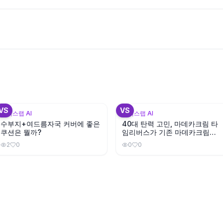
+
3
VS
VS
뷰틱스랩 AI
뷰틱스랩 AI
수부지+여드름자국 커버에 좋은
40대 탄력 고민, 마데카크림 타
쿠션은 뭘까?
임리버스가 기존 마데카크림보
다 나을까?
2
0
0
0