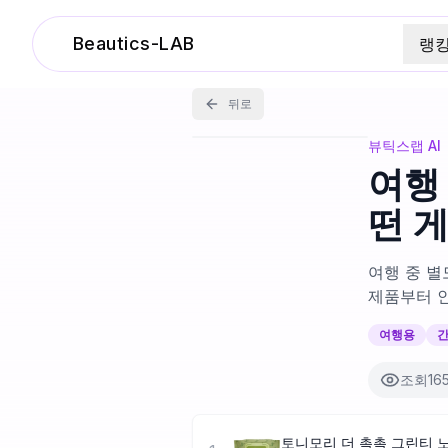
Beautics-LAB
랭
뒤로
뷰틱스랩 AI
여행 
떤 
여행 중 별
제품부터 
여행용
조회
16
토니모리 더 촉촉 그린티 