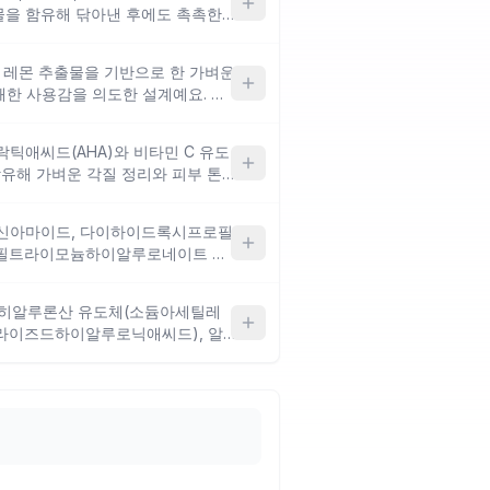
물을 함유해 닦아낸 후에도 촉촉한
 걱정되는 여행 중 간편 세안에 잘
도 유용해요. 다만 라벤더·레몬껍질·
와 레몬 추출물을 기반으로 한 가벼운
 있어 향료에 민감한 피부라면 주의
쾌한 사용감을 의도한 설계예요. 성
사용할 수 있어요. 다만 보습·진정
부 당김이 걱정되는 경우에는 사용
틱애씨드(AHA)와 비타민 C 유도
유해 가벼운 각질 정리와 피부 톤
공·각질 고민이 있는 지성·복합성 피
 건성이나 민감성 피부는 자극감이
아신아마이드, 다이하이드록시프로필
필트라이모늄하이알루로네이트 등
 세안 후 당김이 걱정되는 건성·복
에탄올이 포함되어 있어 민감성 피
종 히알루론산 유도체(소듐아세틸레
해 보는 것이 좋아요.
라이즈드하이알루로닉애씨드), 알
 함유해 세안 후 수분 보충과 진정
당김·민감도 증가가 걱정되는 건성·민
없이 구성되어 있어 자극 최소화를 원