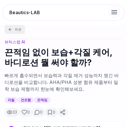
Beautics-LAB
뒤로
랭킹
뷰틱스랩 AI
끈적임 없이 보습+각질 케어,
성분분석
바디로션 뭘 써야 할까?
나의 스킨케어
빠르게 흡수되면서 보습력과 각질 제거 성능까지 챙긴 바
디로션을 비교합니다. AHA/PHA 성분 함유 제품부터 밀
착 보습 제형까지 한눈에 확인해보세요.
대화 이력
각질
건조함
끈적임
찜 목록
33
0
0
0
루틴탐색