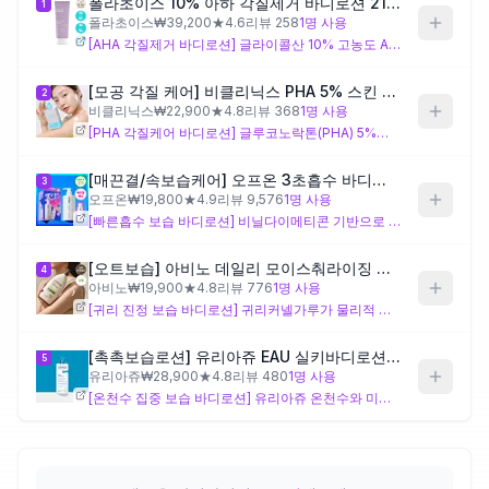
폴라초이스 10% 아하 각질제거 바디로션 210ml
1
폴라초이스
₩
39,200
★
4.6
리뷰
258
1
명 사용
[AHA 각질제거 바디로션] 글라이콜산 10% 고농도 AHA를 핵심으로 화학적 각질 제거에 집중 설계된 제품으로, 사이클로펜타실록세인·다이메티콘 기반의 실리콘 텍스처 덕분에 이 비교군 내에서 비교적 가벼운 사용감을 갖추고 있어요. 각질 제거와 비끈적 보습이라는 두 가지 니즈를 함께 충족할 수 있는 설계지만, 고농도 AHA 특성상 민감성 피부나 처음 사용하는 경우 자극 반응에 주의가 필요해요.
제품비교
[모공 각질 케어] 비클리닉스 PHA 5% 스킨 폴리싱 바디로션 300ml
2
비클리닉스
₩
22,900
★
4.8
리뷰
368
1
명 사용
Login
[PHA 각질케어 바디로션] 글루코노락톤(PHA) 5%를 각질 제거 성분으로 채택해 AHA보다 분자량이 크고 자극이 덜한 순한 각질 케어를 설계 의도로 하며, 스쿠알란과 판테놀이 가볍고 자극 없는 보습감을 보완해요. 각질 자극이 걱정되는 경우에 적합한 구성이나, AHA 대비 각질 제거 속도나 강도는 느릴 수 있어요.
[매끈결/속보습케어] 오프온 3초흡수 바디로션(+워시 증정기획)
3
오프온
₩
19,800
★
4.9
리뷰
9,576
1
명 사용
[빠른흡수 보습 바디로션] 비닐다이메티콘 기반으로 빠른 흡수와 비끈적 사용감을 설계 의도로 하며, 나이아신아마이드와 발효 성분(락토코쿠스, 비피다)으로 피부결 개선과 장벽 케어를 지향해요. 다만 화학적·물리적 각질제거 성분이 포함되어 있지 않아 각질 제거 니즈에는 직접적으로 부합하지 않아요.
[오트보습] 아비노 데일리 모이스춰라이징 바디로션 532ml
4
아비노
₩
19,900
★
4.8
리뷰
776
1
명 사용
[귀리 진정 보습 바디로션] 귀리커넬가루가 물리적 연마제 역할을 하며 가벼운 각질 정리 효과를 기대할 수 있고, 페트롤라툼과 다이메티콘의 오클루시브 조합으로 강한 수분 차단 보습을 설계한 제품이에요. 단, 페트롤라툼 포함으로 끈적임이 느껴질 수 있어 비끈적 사용감을 중시한다면 주의가 필요해요.
[촉촉보습로션] 유리아쥬 EAU 실키바디로션 500ML
5
유리아쥬
₩
28,900
★
4.8
리뷰
480
1
명 사용
[온천수 집중 보습 바디로션] 유리아쥬 온천수와 미네랄오일·시어버터 중심의 오클루시브 보습에 집중된 설계로, 아크릴레이트 크로스폴리머가 텍스처를 부드럽게 조절해 실키한 사용감을 의도한 제품이에요. 각질제거 전용 성분은 포함되어 있지 않아 각질 케어 니즈에는 직접적으로 부합하지 않으며, 보습 단독 목적에 더 적합한 설계예요.