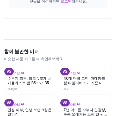
댓글을 작성하려면
로그인
해주세요.
함께 볼만한 비교
비슷한 제품 비교를 더 확인해보세요
VS
VS
뷰틱스랩 AI
뷰틱스랩 AI
수부지 피부, 라로슈포제 시
40대 탄력 고민, 마데카크
카플라스트 밤 B5+ vs B5
림 타임리버스가 기존 마데
뭐가 다를까?
카크림보다 나을까?
1
0
2
0
+
3
+
3
VS
VS
뷰틱스랩 AI
뷰틱스랩 AI
건성 피부, 인생 보습크림은
7년 여드름 수부지 민감성,
뭘까?
수분 오래가는 크림 뭘 써야