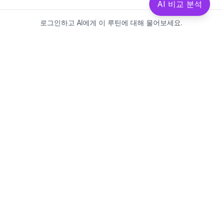
AI 비교 분석
로그인하고 AI에게 이 루틴에 대해 물어보세요.
Beautics-LAB
뷰틱스랩은 데이터를 기반으로
성분·루틴·제품을 분석하는 AI 플랫폼입니다.
소개
·
블로그
·
유해논란성분
·
MCP 사용
웹스팩토리
대표: 김민지
사업자등록번호: 381-17-02749
통신판매업신고: 2025-대구수성구-0828
주소: 대구광역시 수성구 수성로 367-2
이메일:
beauticslab@gmail.com