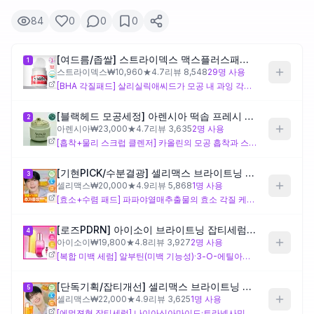
84
0
0
0
제품비교
[여드름/좁쌀] 스트라이덱스 맥스플러스패드 55매
1
스트라이덱스
₩
10,960
★
4.7
리뷰
8,548
29
명 사용
Login
[BHA 각질패드] 살리실릭애씨드가 모공 내 과잉 각질과 피지를 화학적으로 용해하는 설계로, 좁쌀·비립성 여드름이 있는 피부의 각질 관리에 적합하게 구성되어 있습니다. 다만 멘톨·향료·헥실신남알 등 자극 가능성이 있는 성분이 포함되어 있어, 민감성 피부라면 첫 사용 시 반응을 살피며 사용 빈도를 조절하는 것이 좋습니다.
[블랙헤드 모공세정] 아렌시아 떡솝 프레시 그린 클렌저 120g
2
아렌시아
₩
23,000
★
4.7
리뷰
3,635
2
명 사용
[흡착+물리 스크럽 클렌저] 카올린의 모공 흡착과 스위트아몬드씨드케이크·쌀가루의 물리적 마찰을 결합해 블랙헤드·피지 제거에 집중된 설계이며, 이세티오네이트 계열 계면활성제로 세정 자극을 낮추려는 의도가 보입니다. 민감성·트러블성 피부는 물리적 마찰이 염증을 악화시킬 수 있어 사용 빈도와 압력 조절이 필요합니다.
[기현PICK/수분결광] 셀리맥스 브라이트닝 모공잡티패드 기획 (40매+10매)
3
셀리맥스
₩
20,000
★
4.9
리뷰
5,868
1
명 사용
[효소+수렴 패드] 파파야열매추출물의 효소 각질 케어와 트라넥사믹애씨드의 잡티·모공 수렴 설계로, AHA/BHA 산 계열 없이 구성되어 민감성·트러블성 복합 피부에도 비교적 접근하기 수월한 편입니다. 잡티와 모공을 함께 다루되 산 성분에 예민한 경우에 맞는 구성입니다.
[로즈PDRN] 아이소이 브라이트닝 잡티세럼 20ml 기획 (+3ml)
4
아이소이
₩
19,800
★
4.8
리뷰
3,927
2
명 사용
[복합 미백 세럼] 알부틴(미백 기능성)·3-O-에틸아스코빅애씨드(비타민C 유도체)·나이아신아마이드의 삼중 미백 접근으로 잡티 케어에 집중된 설계이며, 소듐디엔에이(PDRN)와 알란토인으로 회복 의도도 포함되어 있습니다. 다마스크장미오일과 향 성분이 함유되어 있어 향료에 민감하거나 트러블이 활성화된 상태라면 자극 여부를 먼저 확인하는 것이 좋습니다.
[단독기획/잡티개선] 셀리맥스 브라이트닝 모공잡티 세럼 30ml 기획(+10ml)
5
셀리맥스
₩
22,000
★
4.9
리뷰
3,625
1
명 사용
[에멀젼형 잡티세럼] 나이아신아마이드·트라넥사믹애씨드 기반에 실리콘과 에스터 오일이 더해진 에멀젼형 세럼으로, 잡티·모공 케어와 함께 발림성 있는 질감을 원하는 경우에 맞는 설계입니다. 아이소노닐아이소노나노에이트는 여드름성·트러블성 피부에서 모공 막힘 우려가 있을 수 있어, 트러블이 잦은 부위에는 주의가 필요합니다.