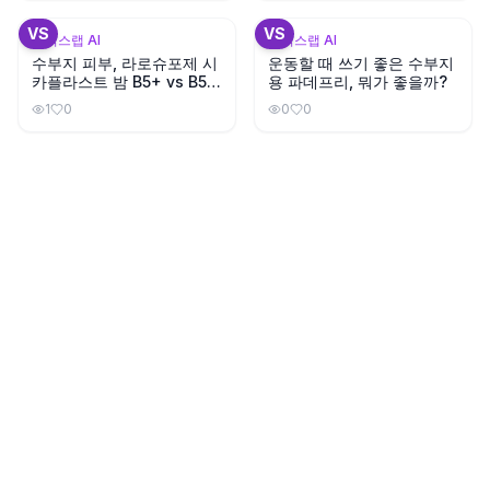
+
3
VS
VS
뷰틱스랩 AI
뷰틱스랩 AI
수부지 피부, 라로슈포제 시
운동할 때 쓰기 좋은 수부지
카플라스트 밤 B5+ vs B5
용 파데프리, 뭐가 좋을까?
뭐가 다를까?
1
0
0
0