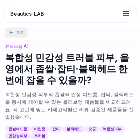
Beautics-LAB
뒤로
랭킹
뷰틱스랩 AI
복합성 민감성 트러블 피부, 올
성분분석
영에서 좁쌀·잡티·블랙헤드 한
번에 잡을 수 있을까?
나의 스킨케어
복합성 민감성 피부의 좁쌀·비립성 여드름, 잡티, 블랙헤드
대화 이력
를 동시에 케어할 수 있는 올리브영 제품들을 비교해드려
요. 각 고민에 맞는 카테고리별로 리뷰 검증된 제품들을 선
별했습니다.
찜 목록
좁쌀여드름
비립종
잡티
블랙헤드
모공
복합성피부
루틴탐색
민감성피부
트러블