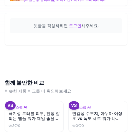
댓글을 작성하려면
로그인
해주세요.
함께 볼만한 비교
비슷한 제품 비교를 더 확인해보세요
+
1
+
3
VS
VS
뷰틱스랩 AI
뷰틱스랩 AI
극지성 트러블 피부, 진정 잘
민감성 수부지, 아누아 어성
되는 앰플 뭐가 제일 좋을
초 vs 독도 세트 뭐가 나을
까?
까?
3
0
0
0