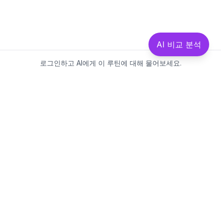
AI 비교 분석
로그인하고 AI에게 이 루틴에 대해 물어보세요.
Beautics-LAB
뷰틱스랩은 데이터를 기반으로
성분·루틴·제품을 분석하는 AI 플랫폼입니다.
소개
·
블로그
·
유해논란성분
·
MCP 사용
웹스팩토리