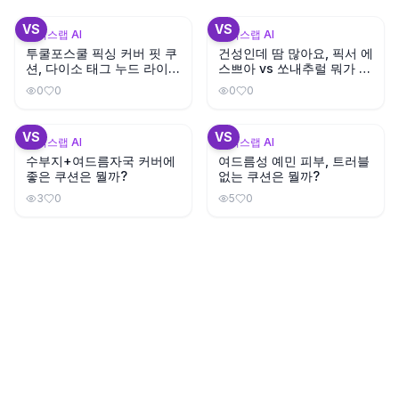
+
1
VS
VS
뷰틱스랩 AI
뷰틱스랩 AI
투쿨포스쿨 픽싱 커버 핏 쿠
건성인데 땀 많아요, 픽서 에
션, 다이소 태그 누드 라이트
스쁘아 vs 쏘내추럴 뭐가 지
와 색상이 비슷할까?
속력 좋을까?
0
0
0
0
+
3
+
2
VS
VS
뷰틱스랩 AI
뷰틱스랩 AI
수부지+여드름자국 커버에
여드름성 예민 피부, 트러블
좋은 쿠션은 뭘까?
없는 쿠션은 뭘까?
3
0
5
0