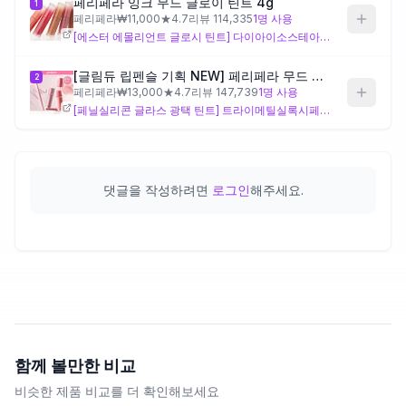
페리페라 잉크 무드 글로이 틴트 4g
1
페리페라
₩
11,000
★
4.7
리뷰
114,335
1
명 사용
[에스터 에몰리언트 글로시 틴트] 다이아이소스테아릴말레이트·비스-베헤닐계 에스터류 중심의 오일 에몰리언트 베이스로, 롬앤 피그피그와 유사한 묵직하고 촉촉한 광택감을 구현하는 설계예요. 다만 실리콘보다 에스터 오일 비중이 높아 입술이 건조한 분께는 잘 맞을 수 있지만, 가볍고 물광 느낌을 원하신다면 텍스처가 다소 풍부하게 느껴질 수 있어요.
제품비교
[글림듀 립펜슬 기획 NEW] 페리페라 무드 글로이 틴트 22 Colors (단품/기획)
2
페리페라
₩
13,000
★
4.7
리뷰
147,739
1
명 사용
Login
[페닐실리콘 글라스 광택 틴트] 트라이메틸실록시페닐다이메티콘·다이페닐실록시페닐트라이메티콘 등 고굴절 페닐실리콘을 다수 함유해, 롬앤 피그피그의 유리막 같은 반짝임과 유사한 방향성의 설계예요. 카프릴릴트라이메티콘(휘발성 실리콘)이 포함되어 초기 밀착감은 가볍게 잡아주지만, 실리콘 제형에 민감하거나 건조함을 느끼는 분은 주의가 필요해요.
댓글을 작성하려면
로그인
해주세요.
함께 볼만한 비교
비슷한 제품 비교를 더 확인해보세요