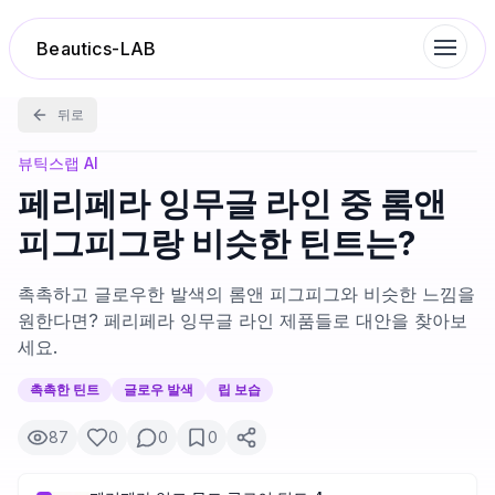
Beautics-LAB
뒤로
랭킹
뷰틱스랩 AI
페리페라 잉무글 라인 중 롬앤
성분분석
피그피그랑 비슷한 틴트는?
나의 스킨케어
촉촉하고 글로우한 발색의 롬앤 피그피그와 비슷한 느낌을
원한다면? 페리페라 잉무글 라인 제품들로 대안을 찾아보
세요.
대화 이력
촉촉한 틴트
글로우 발색
립 보습
찜 목록
87
0
0
0
루틴탐색